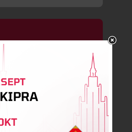
o Miguelez
r