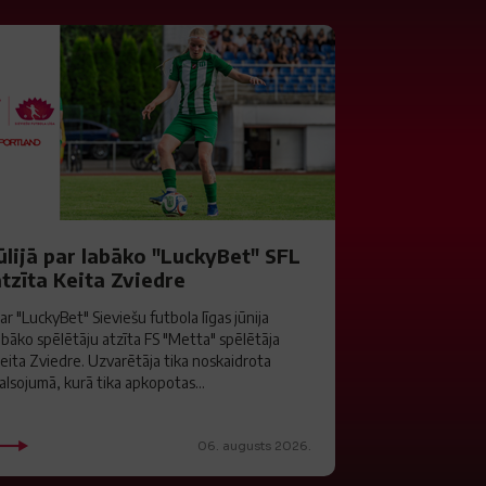
ūlijā par labāko "LuckyBet" SFL
tzīta Keita Zviedre
ar "LuckyBet" Sieviešu futbola līgas jūnija
abāko spēlētāju atzīta FS "Metta" spēlētāja
eita Zviedre. Uzvarētāja tika noskaidrota
alsojumā, kurā tika apkopotas...
06. augusts 2026.