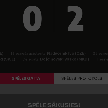
0
2
E)
1 tiesneša asistents:
Nadvornik Ivo (CZE)
2 tiesne
d (SWE)
Delegāts:
Dojcinovski Vasko (MKD)
Tiesne
SPĒLES GAITA
SPĒLES PROTOKOLS
SPĒLE SĀKUSIES!