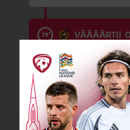
VĀĀĀĀRTI! 0
79’
Spēlētāja ma
82’
Spēlētāja ma
85’