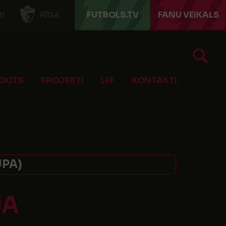
FUTBOLS.TV
FANU VEIKALS
I
RĪGA
OOTS
PROJEKTI
LFF
KONTAKTI
UPA)
JA