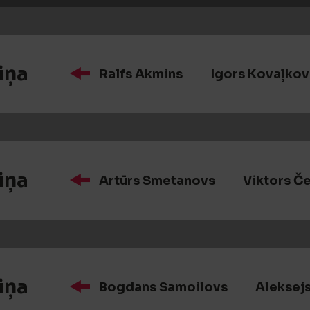
iņa
Ralfs Akmins
Igors Kovaļkov
iņa
Artūrs Smetanovs
Viktors Č
iņa
Bogdans Samoilovs
Aleksejs