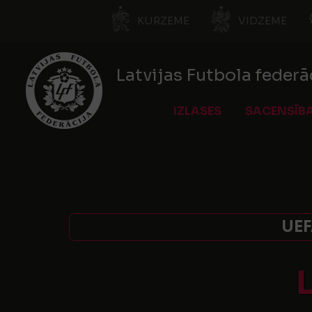
KURZEME
VIDZEME
Latvijas Futbola federā
IZLASES
SACENSĪB
UEF