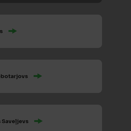
s
ebotarjovs
 Saveļjevs