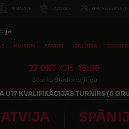
ZEMGALE
LATGALE
ZIEMEĻAUSTRUM
cija
AS
KLUBIEM
FANIEM
IZGLĪTĪBA
GRASSR
27 OKT
2015
18:00
Skonto Stadions, Riga
A U17 KVALIFIKĀCIJAS TURNĪRS (6 GR
LATVIJA
SPĀNI