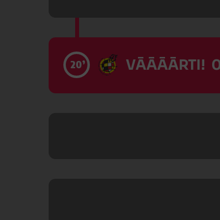
VĀĀĀĀRTI! 0
20’