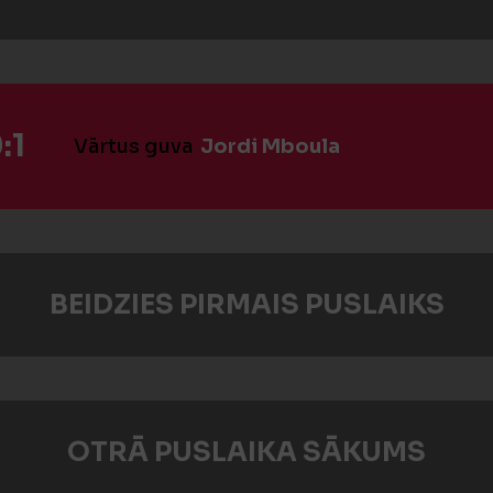
:1
Vārtus guva
Jordi Mboula
BEIDZIES PIRMAIS PUSLAIKS
OTRĀ PUSLAIKA SĀKUMS