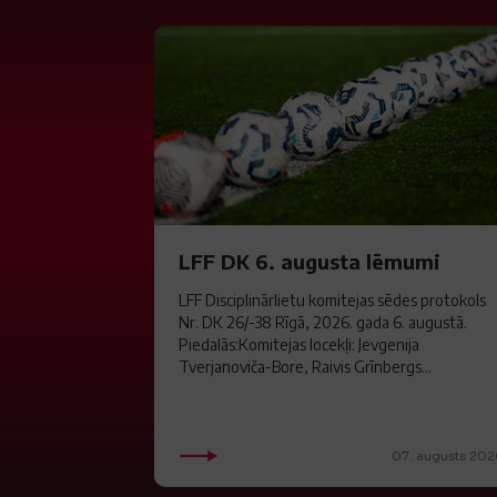
LFF DK 6. augusta lēmumi
LFF Disciplinārlietu komitejas sēdes protokols
Nr. DK 26/-38 Rīgā, 2026. gada 6. augustā.
Piedalās:Komitejas locekļi: Jevgenija
Tverjanoviča-Bore, Raivis Grīnbergs...
07. augusts 202