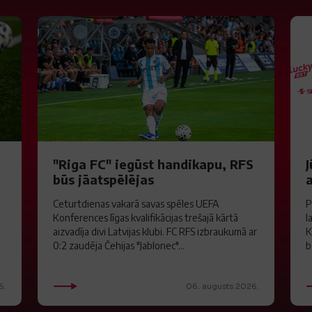
"Riga FC" iegūst handikapu, RFS
J
būs jāatspēlējas
a
Ceturtdienas vakarā savas spēles UEFA
P
Konferences līgas kvalifikācijas trešajā kārtā
l
aizvadīja divi Latvijas klubi. FC RFS izbraukumā ar
K
0:2 zaudēja Čehijas "Jablonec"...
b
6.
06. augusts 2026.