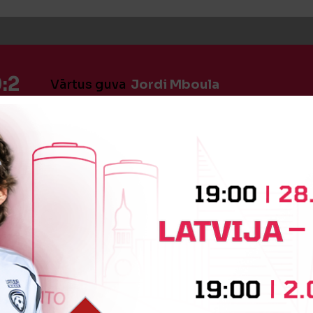
:2
Vārtus guva
Jordi Mboula
iņa
Juan Agüero Agüero
Paulin
iņa
Alejandro Robles
Jorge Mie