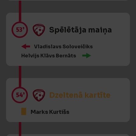
53’
Spēlētāja maiņa
Vladislavs Soloveičiks
Helvijs Klāvs Bernāts
54’
Dzeltenā kartīte
Marks Kurtišs