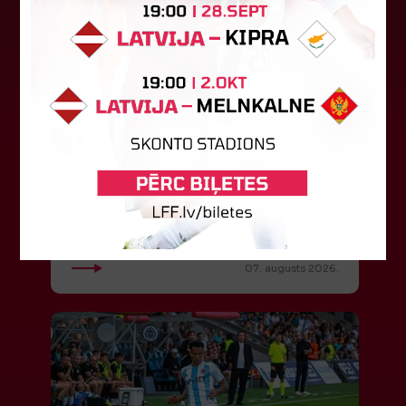
LFF DK 6. augusta lēmumi
LFF Disciplinārlietu komitejas sēdes protokols
Nr. DK 26/-38 Rīgā, 2026. gada 6. augustā.
Piedalās:Komitejas locekļi: Jevgenija
Tverjanoviča-Bore, Raivis Grīnbergs...
07. augusts 2026.