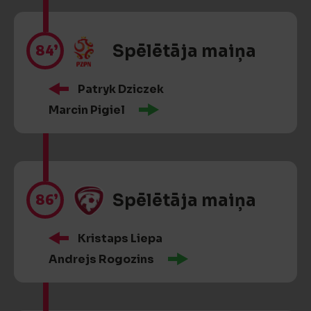
84’
Spēlētāja maiņa
Patryk Dziczek
Marcin Pigiel
86’
Spēlētāja maiņa
Kristaps Liepa
Andrejs Rogozins