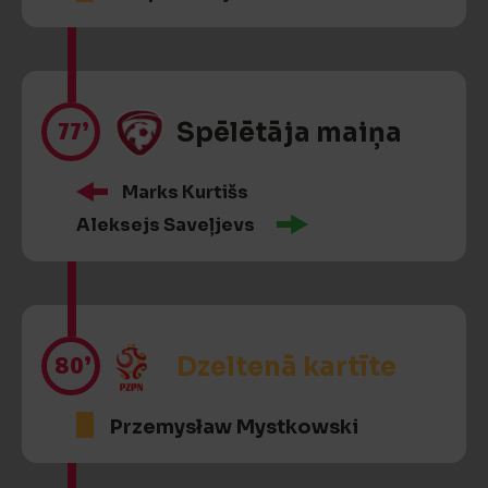
77’
Spēlētāja maiņa
Marks Kurtišs
Aleksejs Saveļjevs
80’
Dzeltenā kartīte
Przemysław Mystkowski