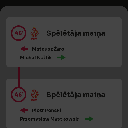
46’
Spēlētāja maiņa
Mateusz Żyro
Michal Kožlik
46’
Spēlētāja maiņa
Piotr Poński
Przemysław Mystkowski