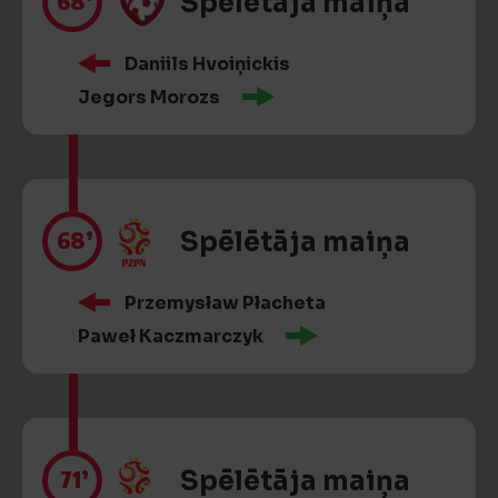
68’
Spēlētāja maiņa
Daniils Hvoiņickis
Jegors Morozs
68’
Spēlētāja maiņa
Przemysław Płacheta
Paweł Kaczmarczyk
71’
Spēlētāja maiņa