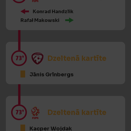
Konrad Handzlik
Rafał Makowski
73’
Dzeltenā kartīte
Jānis Grīnbergs
73’
Dzeltenā kartīte
Kacper Wojdak