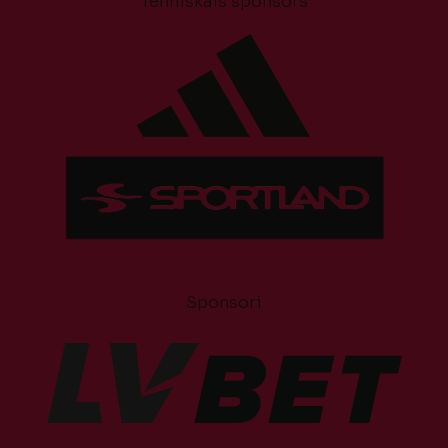
Tehniskais sponsors
Sponsori