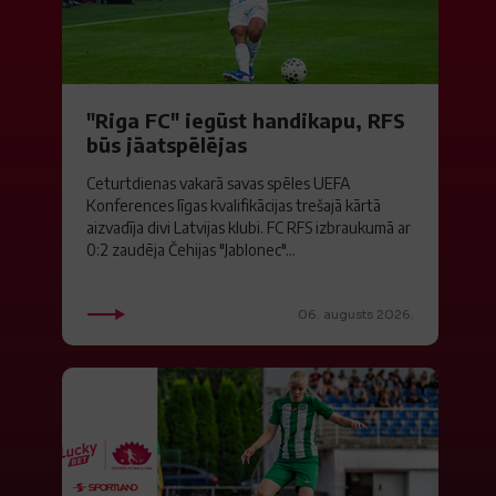
"Riga FC" iegūst handikapu, RFS
būs jāatspēlējas
Ceturtdienas vakarā savas spēles UEFA
Konferences līgas kvalifikācijas trešajā kārtā
aizvadīja divi Latvijas klubi. FC RFS izbraukumā ar
0:2 zaudēja Čehijas "Jablonec"...
06. augusts 2026.