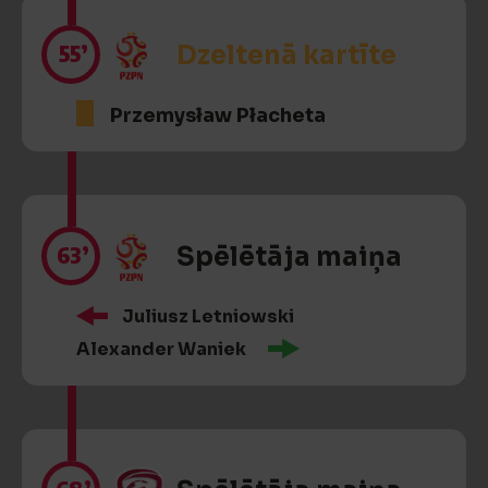
55’
Dzeltenā kartīte
Przemysław Płacheta
63’
Spēlētāja maiņa
Juliusz Letniowski
Alexander Waniek