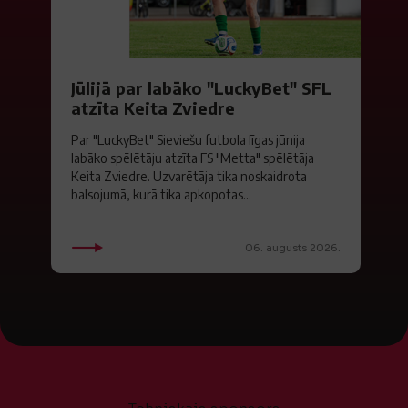
Jūlijā par labāko "LuckyBet" SFL
atzīta Keita Zviedre
Par "LuckyBet" Sieviešu futbola līgas jūnija
labāko spēlētāju atzīta FS "Metta" spēlētāja
Keita Zviedre. Uzvarētāja tika noskaidrota
balsojumā, kurā tika apkopotas...
06. augusts 2026.