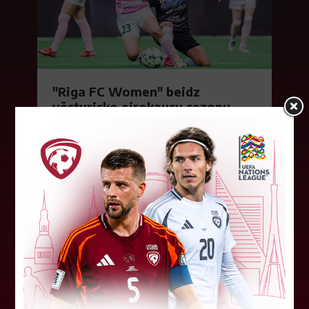
"Riga FC Women" beidz
vēsturisko eirokausu sezonu
Latvijas klubs "Riga FC Women" sestdien UEFA
Čempionu līgas kvalifikācijas otrajā kārtā ar 1:4
piekāpās Lietuvas "Gintra". Ar šo spēli Latvijas
klubam beidzās eirokausu...
08. augusts 2026.