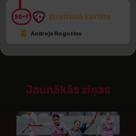
90
+1’
Dzeltenā kartīte
Andrejs Rogozins
Jaunākās ziņas