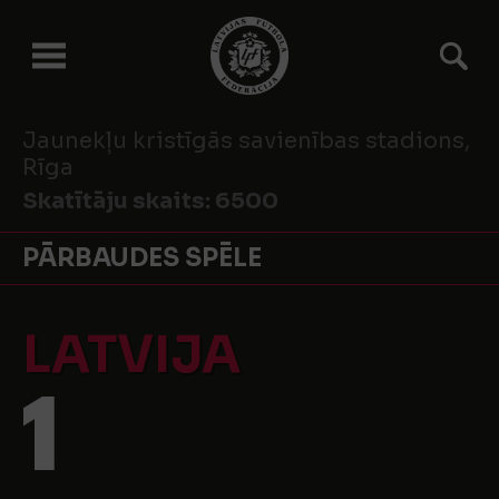
Jaunekļu kristīgās savienības stadions,
Rīga
Skatītāju skaits:
6500
PĀRBAUDES SPĒLE
LATVIJA
1