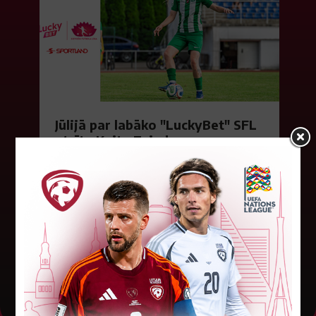
Jūlijā par labāko "LuckyBet" SFL
atzīta Keita Zviedre
Par "LuckyBet" Sieviešu futbola līgas jūnija
labāko spēlētāju atzīta FS "Metta" spēlētāja
Keita Zviedre. Uzvarētāja tika noskaidrota
balsojumā, kurā tika apkopotas...
06. augusts 2026.