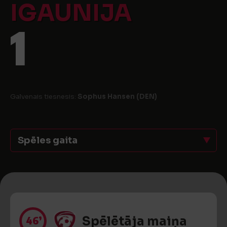
IGAUNIJA
1
Galvenais tiesnesis:
Sophus Hansen (DEN)
Spēles gaita
46’
Spēlētāja maiņa