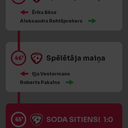
Ēriks Bēze
Aleksandrs Rehtšprehers
46’
Spēlētāja maiņa
Iļja Vestermans
Roberts Pakalns
65’
SODA SITIENS! 1:0