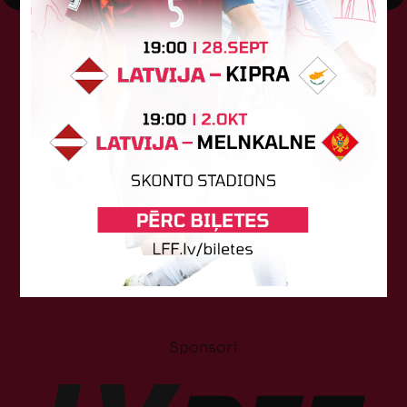
Tehniskais sponsors
Sponsori