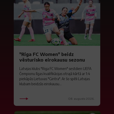
"Riga FC Women" beidz
vēsturisko eirokausu sezonu
Latvijas klubs "Riga FC Women" sestdien UEFA
Čempionu līgas kvalifikācijas otrajā kārtā ar 1:4
piekāpās Lietuvas "Gintra". Ar šo spēli Latvijas
klubam beidzās eirokausu...
08. augusts 2026.