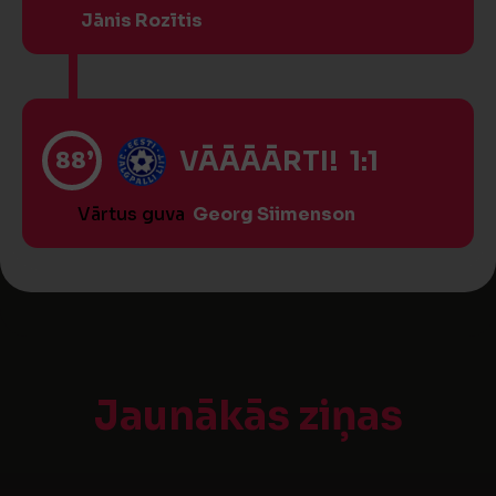
Jānis Rozītis
88’
VĀĀĀĀRTI! 1:1
Vārtus guva
Georg Siimenson
Jaunākās ziņas