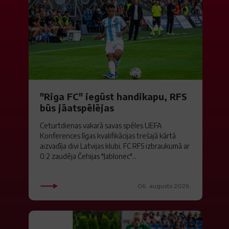
"Riga FC" iegūst handikapu, RFS
būs jāatspēlējas
Ceturtdienas vakarā savas spēles UEFA
Konferences līgas kvalifikācijas trešajā kārtā
aizvadīja divi Latvijas klubi. FC RFS izbraukumā ar
0:2 zaudēja Čehijas "Jablonec"...
06. augusts 2026.