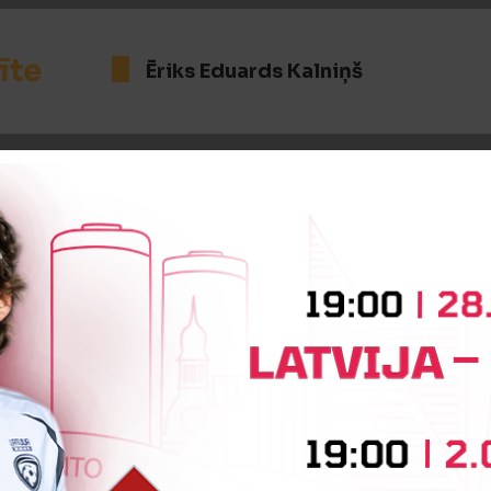
īte
Ēriks Eduards Kalniņš
:2
Vārtus guva
Reinis Poldseps
 kartīte
Ēriks Eduards Kalniņš