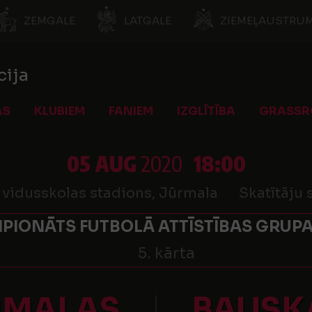
ZEMGALE
LATGALE
ZIEMEĻAUSTRUM
cija
AS
KLUBIEM
FANIEM
IZGLĪTĪBA
GRASSR
05 AUG
2020
18:00
vidusskolas stadions, Jūrmala
Skatītāju 
PIONĀTS FUTBOLĀ ATTĪSTĪBAS GRUPA
5. kārta
RMALAS
BAUSK