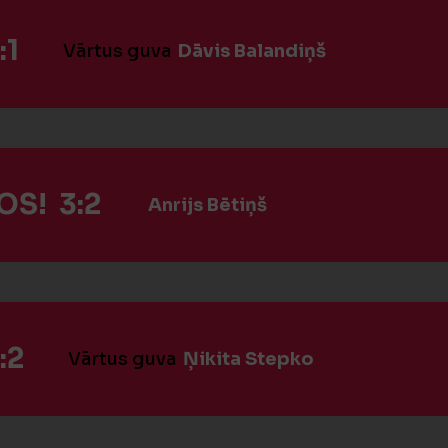
:1
Vārtus guva
Dāvis Balandiņš
S! 3:2
Anrijs Bētiņš
:2
Vārtus guva
Ņikita Stepko