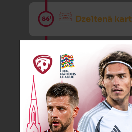
Dzeltenā kart
86’
VĀĀĀĀRTI! 5
88’
Otra dzeltenā
90’