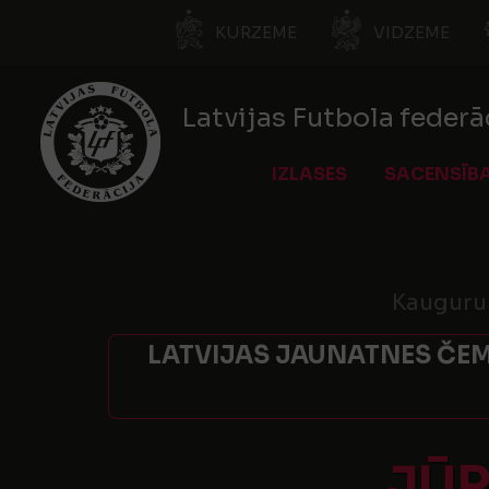
KURZEME
VIDZEME
Latvijas Futbola federā
IZLASES
SACENSĪB
Kauguru 
LATVIJAS JAUNATNES ČEM
JŪ