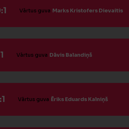
:1
Vārtus guva
Marks Kristofers Dievaitis
1
Vārtus guva
Dāvis Balandiņš
:1
Vārtus guva
Ēriks Eduards Kalniņš