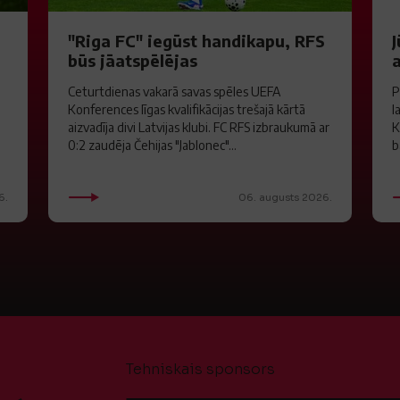
"Riga FC" iegūst handikapu, RFS
J
būs jāatspēlējas
a
Ceturtdienas vakarā savas spēles UEFA
P
Konferences līgas kvalifikācijas trešajā kārtā
l
aizvadīja divi Latvijas klubi. FC RFS izbraukumā ar
K
0:2 zaudēja Čehijas "Jablonec"...
b
6.
06. augusts 2026.
Tehniskais sponsors