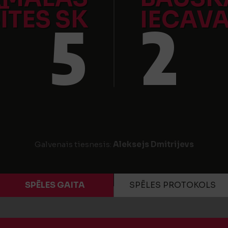
ĪTES SK
IECAV
5
2
Galvenais tiesnesis:
Aleksejs Dmitrijevs
SPĒLES GAITA
SPĒLES PROTOKOLS