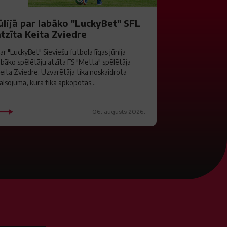
ūlijā par labāko "LuckyBet" SFL
tzīta Keita Zviedre
ar "LuckyBet" Sieviešu futbola līgas jūnija
abāko spēlētāju atzīta FS "Metta" spēlētāja
eita Zviedre. Uzvarētāja tika noskaidrota
alsojumā, kurā tika apkopotas...
06. augusts 2026.