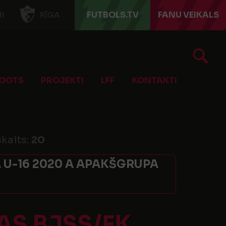
FUTBOLS.TV
FANU VEIKALS
I
RĪGA
OOTS
PROJEKTI
LFF
KONTAKTI
skaits:
20
 U-16 2020 A APAKŠGRUPA
AS BJSS/FK