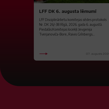
LFF DK 6. augusta lēmumi
LFF Disciplinārlietu komitejas sēdes protokols
Nr. DK 26/-38 Rīgā, 2026. gada 6. augustā.
Piedalās:Komitejas locekļi: Jevgenija
Tverjanoviča-Bore, Raivis Grīnbergs...
07. augusts 202