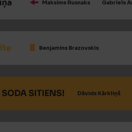
iņa
Maksims Rusnaks
Gabriels A
īte
Benjamins Brazovskis
 SODA SITIENS!
Dāvids Kārkliņš