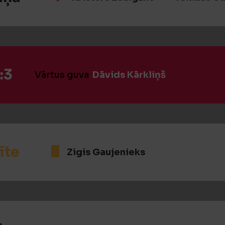
:3
Vārtus guva
Dāvids Kārkliņš
īte
Zigis Gaujenieks