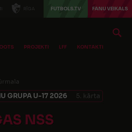
FUTBOLS.TV
FANU VEIKALS
I
RĪGA
OOTS
PROJEKTI
LFF
KONTAKTI
Jūrmala
U GRUPA U-17 2026
5. kārta
GAS NSS