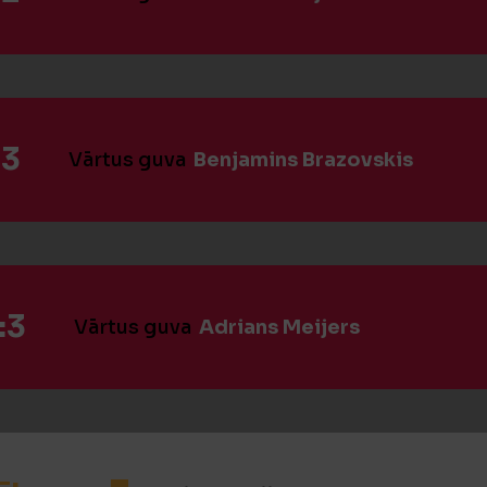
:3
Vārtus guva
Benjamins Brazovskis
:3
Vārtus guva
Adrians Meijers