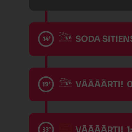
SODA SITIENS
14’
VĀĀĀĀRTI! 0
19’
VĀĀĀĀRTI! 1
33’