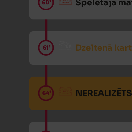
Spēlētāja ma
60’
Dzeltenā kart
61’
NEREALIZĒTS
64’