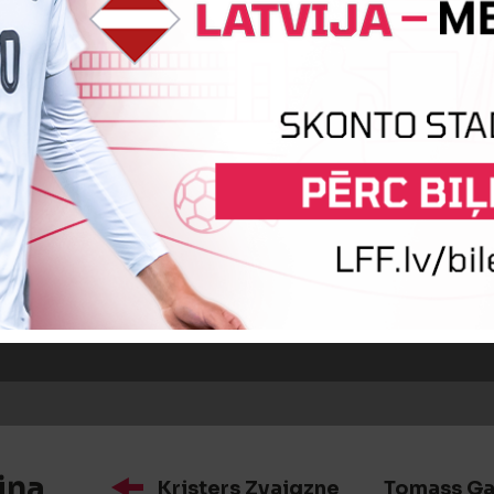
īte
Kristers Zvaigzne
BEIDZIES PIRMAIS PUSLAIKS
OTRĀ PUSLAIKA SĀKUMS
iņa
Kristers Zvaigzne
Tomass Ga