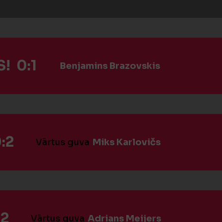
! 0:1
Benjamins Brazovskis
:2
Vārtus guva
Miks Karlovičs
:2
Vārtus guva
Adrians Meijers