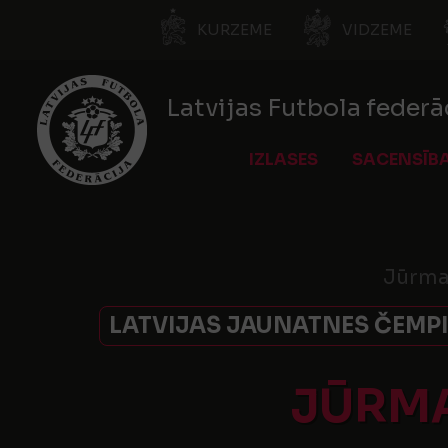
KURZEME
VIDZEME
Latvijas Futbola federā
IZLASES
SACENSĪB
Jūrmal
LATVIJAS JAUNATNES ČEMPI
JŪRMA