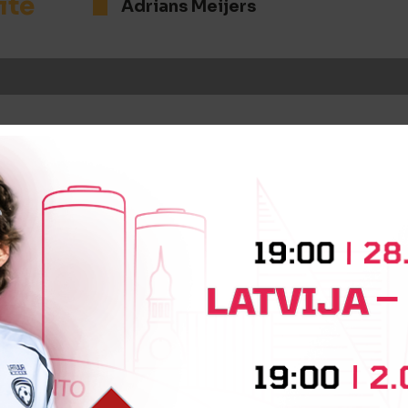
īte
Adrians Meijers
īte
Gustavs Eglītis
iņa
Mārtiņš Ķērpe
Maksims Rus