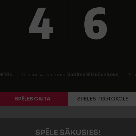
4
6
Brīds
1 tiesneša asistents:
Vadims Blizučenkovs
2 t
SPĒLES GAITA
SPĒLES PROTOKOLS
SPĒLE SĀKUSIES!