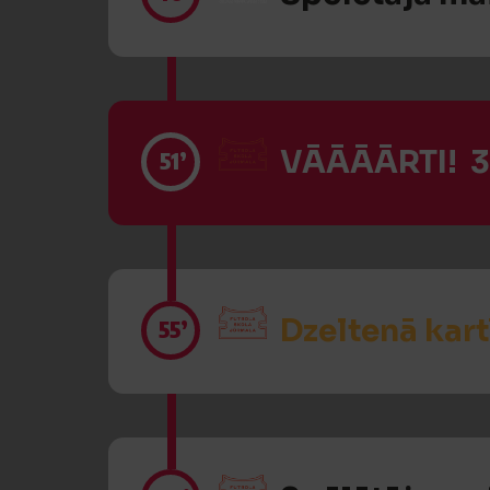
VĀĀĀĀRTI! 3
51’
Dzeltenā kart
55’