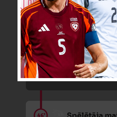
Dzeltenā kart
45
+2’
Spēlētāja ma
46’