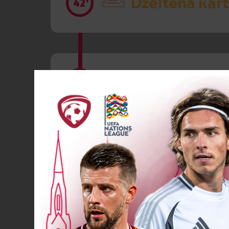
Dzeltenā kart
42’
Dzeltenā kart
42’
Spēlētāja ma
45
+1’