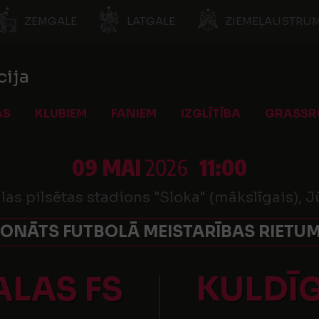
ZEMGALE
LATGALE
ZIEMEĻAUSTRUM
cija
AS
KLUBIEM
FANIEM
IZGLĪTĪBA
GRASSR
09 MAI
2026
11:00
as pilsētas stadions "Sloka" (mākslīgais), 
ONĀTS FUTBOLĀ MEISTARĪBAS RIETUM
LAS FS
KULDĪ