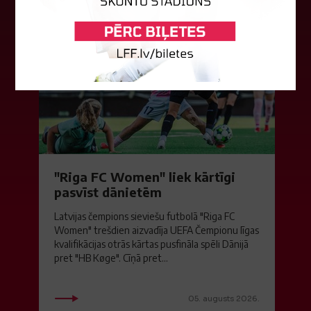
"Riga FC Women" liek kārtīgi
pasvīst dānietēm
Latvijas čempions sieviešu futbolā "Riga FC
Women" trešdien aizvadīja UEFA Čempionu līgas
kvalifikācijas otrās kārtas pusfināla spēli Dānijā
pret "HB Køge". Cīņā pret...
05. augusts 2026.