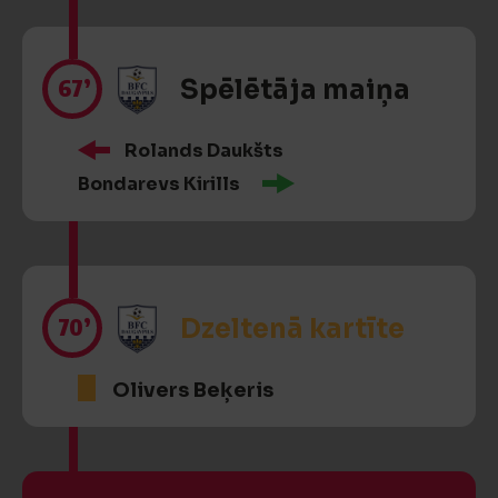
67’
Spēlētāja maiņa
Rolands Daukšts
Bondarevs Kirills
70’
Dzeltenā kartīte
Olivers Beķeris