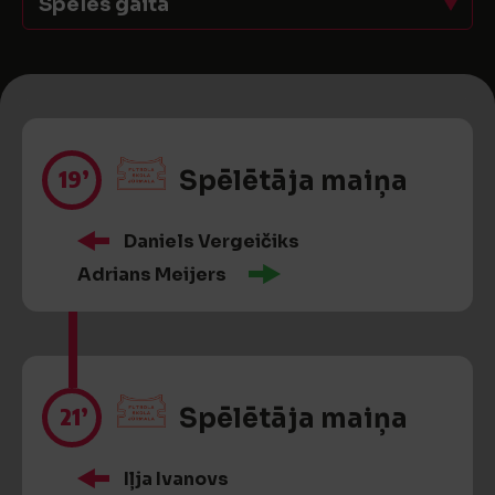
Spēles gaita
19’
Spēlētāja maiņa
Daniels Vergeičiks
Adrians Meijers
21’
Spēlētāja maiņa
Iļja Ivanovs