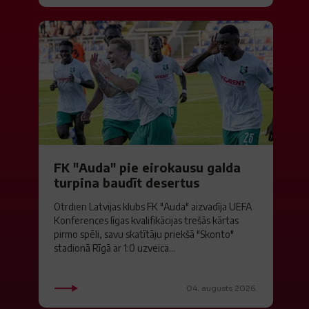
FK "Auda" pie eirokausu galda
turpina baudīt desertus
Otrdien Latvijas klubs FK "Auda" aizvadīja UEFA
Konferences līgas kvalifikācijas trešās kārtas
pirmo spēli, savu skatītāju priekšā "Skonto"
stadionā Rīgā ar 1:0 uzveica...
04. augusts 2026.