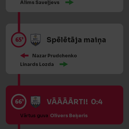
Alims Saveļjevs
65’
Spēlētāja maiņa
Nazar Prudchenko
Linards Lozda
66’
VĀĀĀĀRTI! 0:4
Vārtus guva
Olivers Beķeris