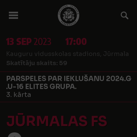
13 SEP
2023
17:00
Kauguru vidusskolas stadions, Jūrmala
Skatītāju skaits:
59
PARSPELES PAR IEKLUŠANU 2024.G
.U-16 ELITES GRUPA.
3. kārta
JŪRMALAS FS