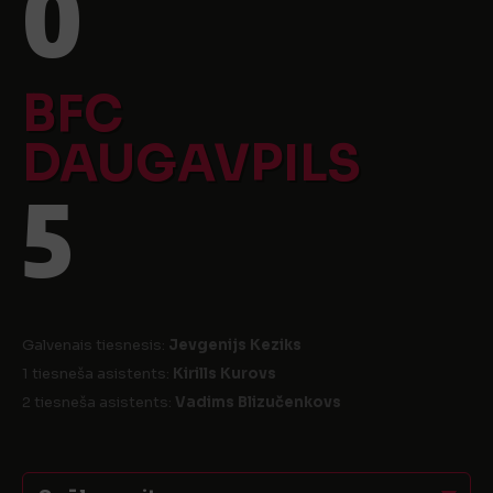
0
BFC
DAUGAVPILS
5
Galvenais tiesnesis:
Jevgenijs Keziks
1 tiesneša asistents:
Kirills Kurovs
2 tiesneša asistents:
Vadims Blizučenkovs