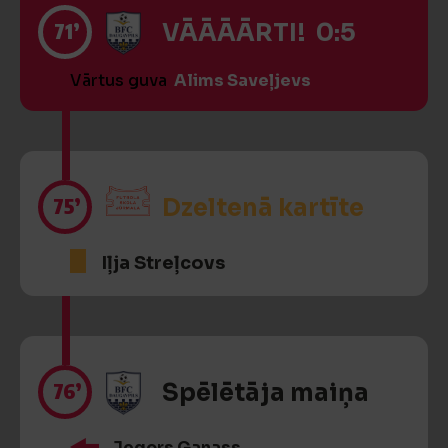
71’
VĀĀĀĀRTI! 0:5
Vārtus guva
Alims Saveļjevs
75’
Dzeltenā kartīte
Iļja Streļcovs
76’
Spēlētāja maiņa
Jegors Ganass