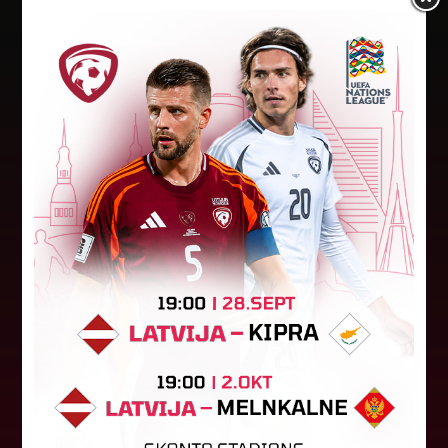
Jūlijā par labāko "LuckyBet" SFL
atzīta Keita Zviedre
Par "LuckyBet" Sieviešu futbola līgas jūnija
labāko spēlētāju atzīta FS "Metta" spēlētāja
Keita Zviedre. Uzvarētāja tika noskaidrota
balsojumā, kurā tika apkopotas...
06. augusts 2026.