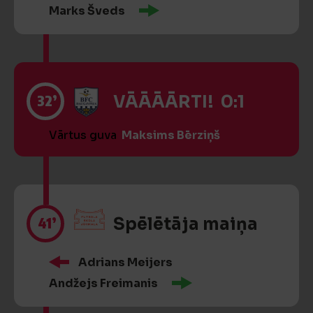
Marks Šveds
32’
VĀĀĀĀRTI! 0:1
Vārtus guva
Maksims Bērziņš
41’
Spēlētāja maiņa
Adrians Meijers
Andžejs Freimanis