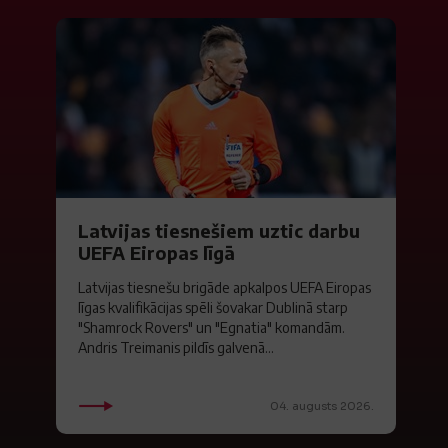
Latvijas tiesnešiem uztic darbu
UEFA Eiropas līgā
Latvijas tiesnešu brigāde apkalpos UEFA Eiropas
līgas kvalifikācijas spēli šovakar Dublinā starp
"Shamrock Rovers" un "Egnatia" komandām.
Andris Treimanis pildīs galvenā...
04. augusts 2026.