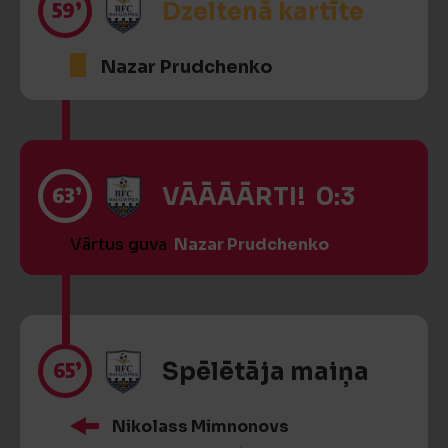
59’
Dzeltenā kartīte
Nazar Prudchenko
63’
VĀĀĀĀRTI! 0:3
Vārtus guva
Nazar Prudchenko
65’
Spēlētāja maiņa
Nikolass Mimnonovs