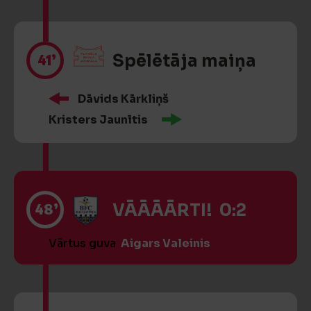
41’
Spēlētāja maiņa
Dāvids Kārkliņš
Kristers Jaunītis
48’
VĀĀĀĀRTI! 0:2
Vārtus guva
Aigars Valeinis