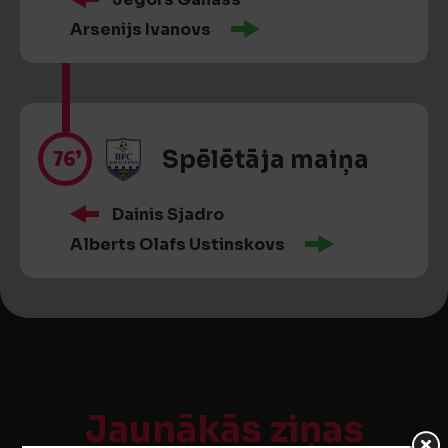
Arsenijs Ivanovs
76’
Spēlētāja maiņa
Dainis Sjadro
Alberts Olafs Ustinskovs
Jaunākās ziņas