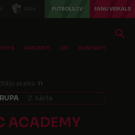
FUTBOLS.TV
FANU VEIKALS
I
RĪGA
OOTS
PROJEKTI
LFF
KONTAKTI
ītāju skaits:
11
GRUPA
2. kārta
FC ACADEMY