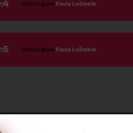
:4
Vārtus guva
Paula Ločmele
:5
Vārtus guva
Paula Ločmele