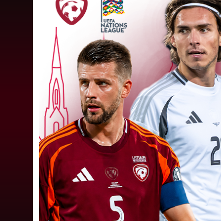
"Riga FC Women" liek kārtīgi
pasvīst dānietēm
Latvijas čempions sieviešu futbolā "Riga FC
Women" trešdien aizvadīja UEFA Čempionu līg
kvalifikācijas otrās kārtas pusfināla spēli Dānijā
pret "HB Køge". Cīņā pret...