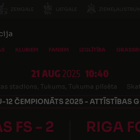
ZEMGALE
LATGALE
ZIEMEĻAUSTRUM
cija
AS
KLUBIEM
FANIEM
IZGLĪTĪBA
GRASSR
21 AUG
2025
10:40
as stadions, Tukums, Tukuma pilsēta
Skat
U-12 ČEMPIONĀTS 2025 - ATTĪSTĪBAS 
 FS - 2
RIGA 