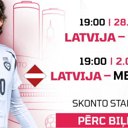
Jaunākās ziņas
FK "Auda" pie eirokausu galda
turpina baudīt desertus
Otrdien Latvijas klubs FK "Auda" aizvadīja UEFA
L
as
Konferences līgas kvalifikācijas trešās kārtas
l
pirmo spēli, savu skatītāju priekšā "Skonto"
"
stadionā Rīgā ar 1:0 uzveica...
A