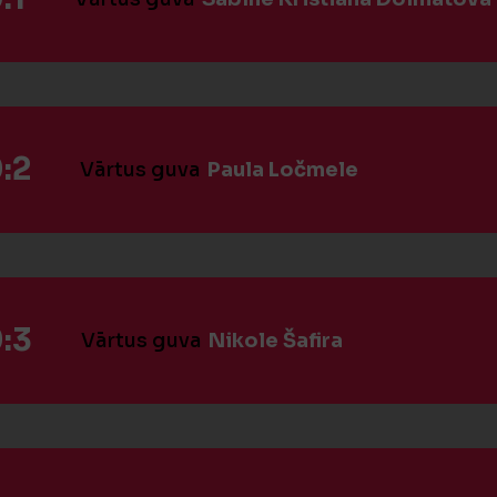
:2
Vārtus guva
Paula Ločmele
:3
Vārtus guva
Nikole Šafira