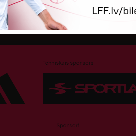
6.
04. augusts 2026.
Tehniskais sponsors
Sponsori