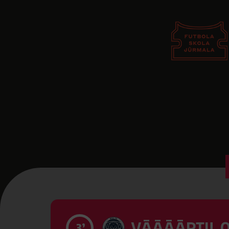
VĀĀĀĀRTI! 0
3’