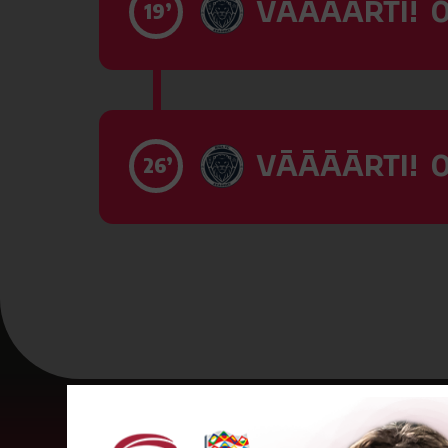
VĀĀĀĀRTI! 0
19’
VĀĀĀĀRTI! 0
26’