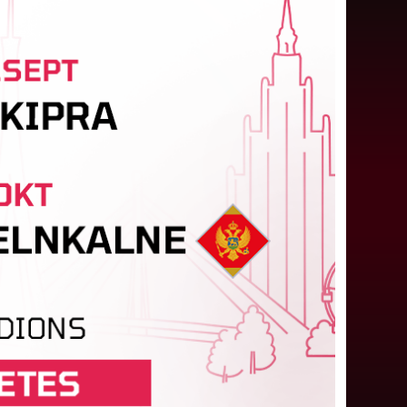
Latvijas tiesnešiem uztic darbu
UEFA Eiropas līgā
atvijas tiesnešu brigāde apkalpos UEFA Eiropas
īgas kvalifikācijas spēli šovakar Dublinā starp
Shamrock Rovers" un "Egnatia" komandām.
ndris Treimanis pildīs galvenā...