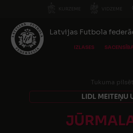
KURZEME
VIDZEME
Latvijas Futbola federā
IZLASES
SACENSĪB
Tukuma pilsēt
LIDL MEITEŅU 
JŪRMALAS