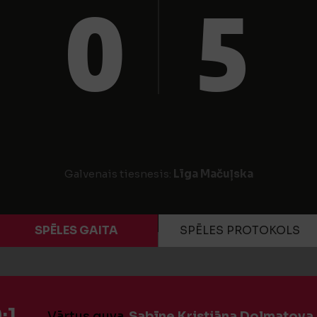
0
5
Galvenais tiesnesis:
Līga Mačuļska
SPĒLES GAITA
SPĒLES PROTOKOLS
:1
Vārtus guva
Sabīne Kristiāna Dolmatova