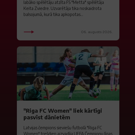
labāko spēlētāju atzīta FS "Metta" spēlētāja
Keita Zviedre. Uzvarētāja tika noskaidrota
balsojumā, kurā tika apkopotas...
06. augusts 2026.
"Riga FC Women" liek kārtīgi
pasvīst dānietēm
Latvijas čempions sieviešu futbolā "Riga FC
Women" trešdien aizvadīja UEFA Čempionu līgas