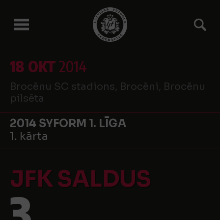
18 OKT
2014
Brocēnu SC stadions, Brocēni, Brocēnu
pilsēta
2014 SYFORM 1. LĪGA
1. kārta
JFK SALDUS
3