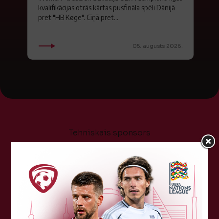
kvalifikācijas otrās kārtas pusfināla spēli Dānijā
pret "HB Køge". Cīņā pret...
05. augusts 2026.
Tehniskais sponsors