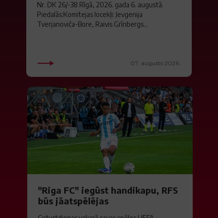
Nr. DK 26/-38 Rīgā, 2026. gada 6. augustā.
Piedalās:Komitejas locekļi: Jevgenija
Tverjanoviča-Bore, Raivis Grīnbergs...
07. augusts 2026.
"Riga FC" iegūst handikapu, RFS
būs jāatspēlējas
Ceturtdienas vakarā savas spēles UEFA