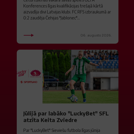
Konferences līgas kvalifikācijas trešajā kārtā
aizvadīja divi Latvijas klubi. FC RFS izbraukumā ar
0:2 zaudēja Čehijas "Jablonec"...
06. augusts 2026.
Jūlijā par labāko "LuckyBet" SFL
atzīta Keita Zviedre
Par "LuckyBet" Sieviešu futbola līgas jūnija