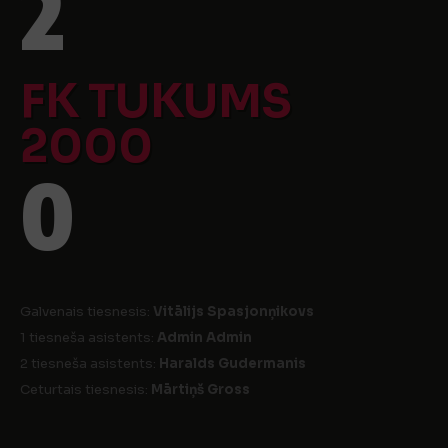
2
FK TUKUMS
2000
0
Galvenais tiesnesis:
Vitālijs Spasjonņikovs
1 tiesneša asistents:
Admin Admin
2 tiesneša asistents:
Haralds Gudermanis
Ceturtais tiesnesis:
Mārtiņš Gross