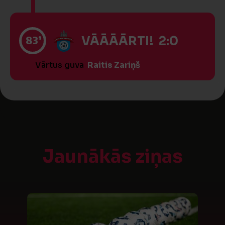
83’
VĀĀĀĀRTI! 2:0
Vārtus guva
Raitis Zariņš
Jaunākās ziņas