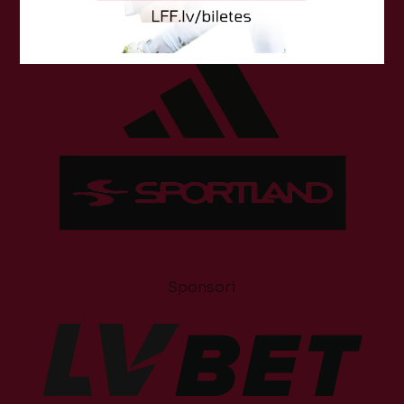
Tehniskais sponsors
Sponsori