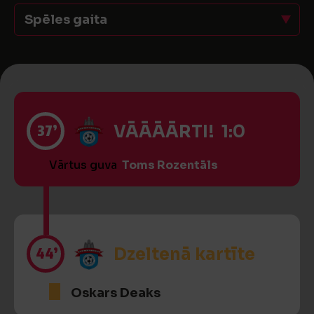
Spēles gaita
37’
VĀĀĀĀRTI! 1:0
Vārtus guva
Toms Rozentāls
44’
Dzeltenā kartīte
Oskars Deaks