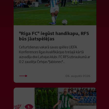
"Riga FC" iegūst handikapu, RFS
būs jāatspēlējas
Ceturtdienas vakarā savas spēles UEFA
Konferences līgas kvalifikācijas trešajā kārtā
aizvadīja divi Latvijas klubi. FC RFS izbraukumā ar
0:2 zaudēja Čehijas "Jablonec"...
06. augusts 2026.