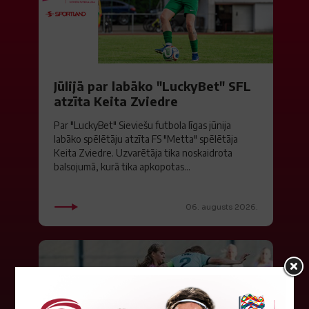
Jūlijā par labāko "LuckyBet" SFL
atzīta Keita Zviedre
Par "LuckyBet" Sieviešu futbola līgas jūnija
labāko spēlētāju atzīta FS "Metta" spēlētāja
Keita Zviedre. Uzvarētāja tika noskaidrota
balsojumā, kurā tika apkopotas...
06. augusts 2026.