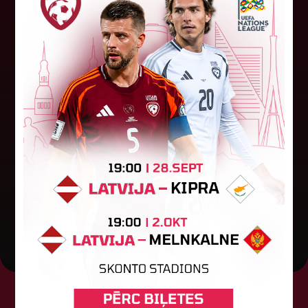
"Riga FC Women" liek kārtīgi
pasvīst dānietēm
Latvijas čempions sieviešu futbolā "Riga FC
Women" trešdien aizvadīja UEFA Čempionu līgas
kvalifikācijas otrās kārtas pusfināla spēli Dānijā
pret "HB Køge". Cīņā pret...
05. augusts 2026.