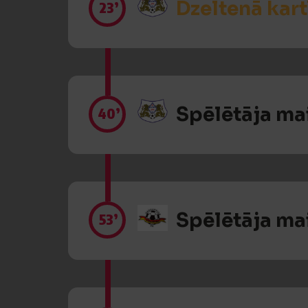
Dzeltenā kart
23’
Spēlētāja ma
40’
Spēlētāja ma
53’