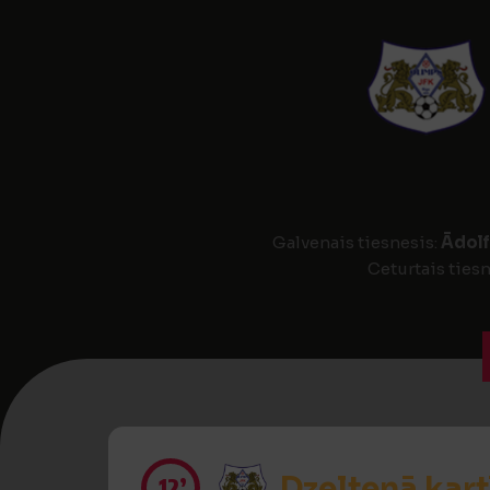
Galvenais tiesnesis:
Ādolf
Ceturtais tiesn
Dzeltenā kart
12’