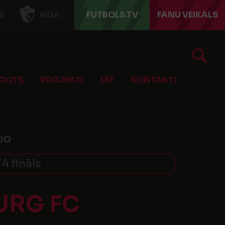
FUTBOLS.TV
FANU VEIKALS
I
RĪGA
OOTS
PROJEKTI
LFF
KONTAKTI
00
/4 fināls
URG FC