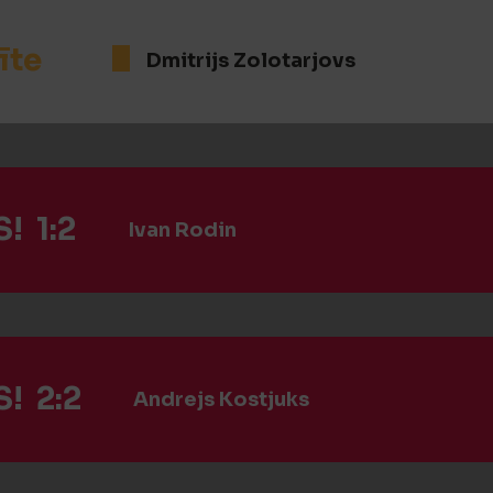
īte
Dmitrijs Zolotarjovs
! 1:2
Ivan Rodin
! 2:2
Andrejs Kostjuks