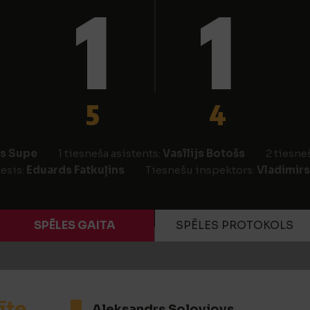
1
1
5
4
s Supe
1 tiesneša asistents:
Vasīlijs Botošs
2 tiesne
esis:
Eduards Fatkuļins
Tiesnešu inspektors:
Vladimir
SPĒLES GAITA
SPĒLES PROTOKOLS
īte
Aleksandrs Solovjovs