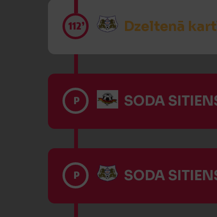
Dzeltenā kart
112’
SODA SITIENS
P
SODA SITIENS
P