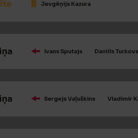
īte
Jevgēņijs Kazura
iņa
Ivans Sputajs
Daniils Turkov
iņa
Sergejs Vaļuškins
Vladimir 