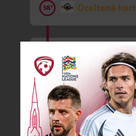
Dzeltenā kart
58’
Spēlētāja ma
64’
Spēlētāja ma
83’