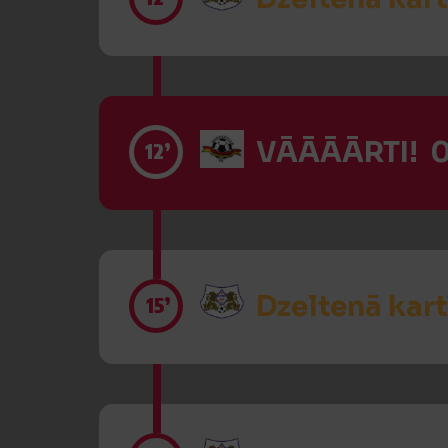
VĀĀĀĀRTI! 0
12’
Dzeltenā kart
15’