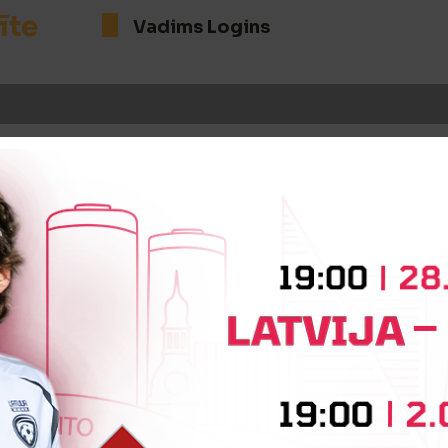
īte
Vadims Logins
iņa
Igors Tarasovs
Andrejs Kost
iņa
Vitālijs Ziļs
Viktors Šekovs