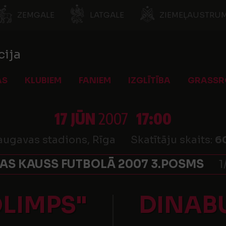
ZEMGALE
LATGALE
ZIEMEĻAUSTRUM
cija
AS
KLUBIEM
FANIEM
IZGLĪTĪBA
GRASSR
17 JŪN
2007
17:00
ugavas stadions, Rīga
Skatītāju skaits:
6
JAS KAUSS FUTBOLĀ 2007 3.POSMS
1
OLIMPS"
DINAB