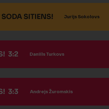
 SODA SITIENS!
Jurijs Sokolovs
! 3:2
Daniils Turkovs
! 3:3
Andrejs Žuromskis