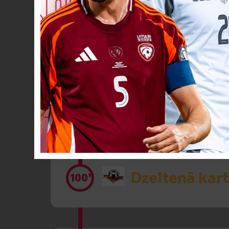
VĀĀĀĀRTI! 1:
89’
Dzeltenā kart
89’
Dzeltenā kart
100’