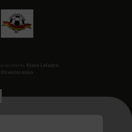
ša asistents:
Kiazo Leladze
s Direktorenko