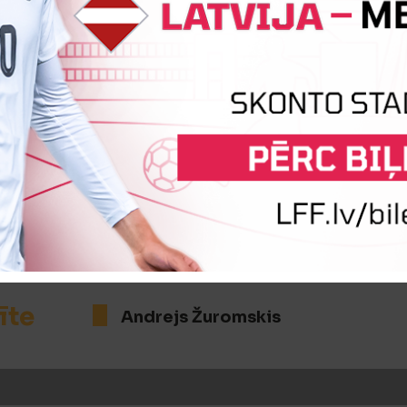
1
Vārtus guva
Jevgēņijs Kazura
īte
Jurijs Sokolovs
īte
Andrejs Žuromskis