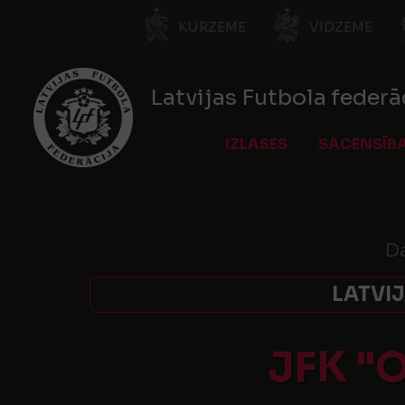
KURZEME
VIDZEME
Latvijas Futbola federā
IZLASES
SACENSĪB
Da
LATVI
JFK "