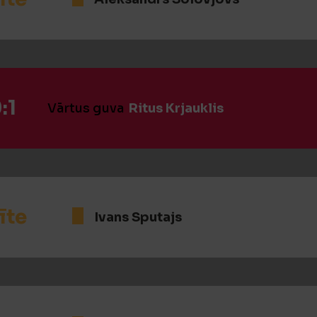
:1
Vārtus guva
Ritus Krjauklis
īte
Ivans Sputajs