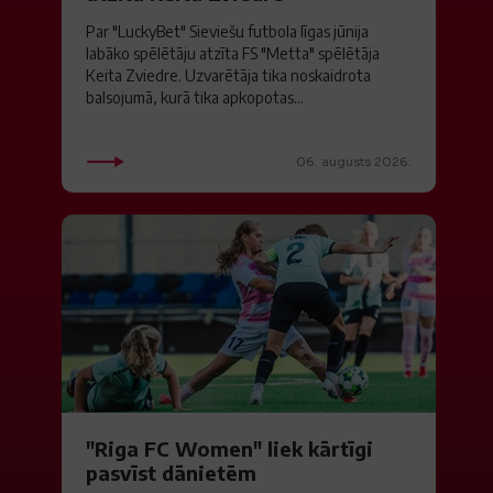
Par "LuckyBet" Sieviešu futbola līgas jūnija
labāko spēlētāju atzīta FS "Metta" spēlētāja
Keita Zviedre. Uzvarētāja tika noskaidrota
balsojumā, kurā tika apkopotas...
06. augusts 2026.
"Riga FC Women" liek kārtīgi
pasvīst dānietēm