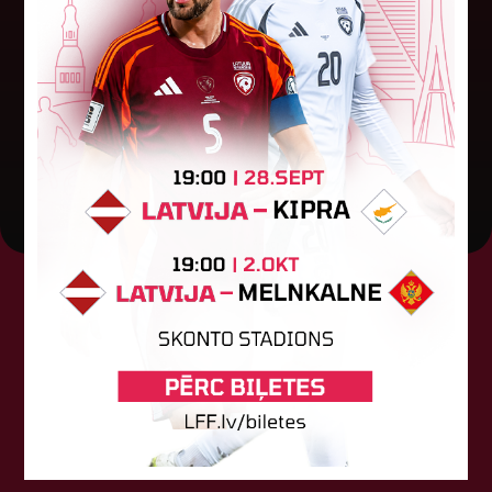
Otrdien Latvijas klubs FK "Auda" aizvadīja UEFA
Konferences līgas kvalifikācijas trešās kārtas
pirmo spēli, savu skatītāju priekšā "Skonto"
stadionā Rīgā ar 1:0 uzveica...
04. augusts 2026.
Tehniskais sponsors