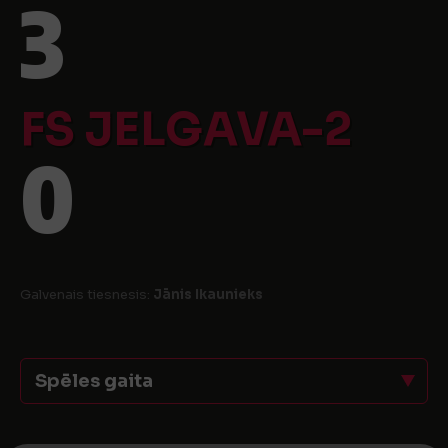
3
FS JELGAVA-2
0
Galvenais tiesnesis:
Jānis Ikaunieks
Spēles gaita