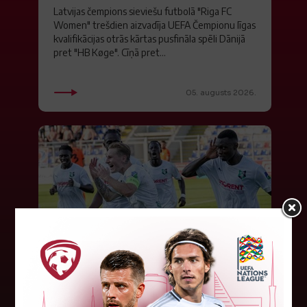
Latvijas čempions sieviešu futbolā "Riga FC
Women" trešdien aizvadīja UEFA Čempionu līgas
kvalifikācijas otrās kārtas pusfināla spēli Dānijā
pret "HB Køge". Cīņā pret...
05. augusts 2026.
FK "Auda" pie eirokausu galda
turpina baudīt desertus