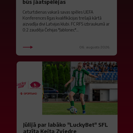
būs jāatspēlējas
Ceturtdienas vakarā savas spēles UEFA
Konferences līgas kvalifikācijas trešajā kārtā
aizvadīja divi Latvijas klubi. FC RFS izbraukumā ar
0:2 zaudēja Čehijas "Jablonec"...
06. augusts 2026.
Jūlijā par labāko "LuckyBet" SFL
atzīta Keita Zviedre