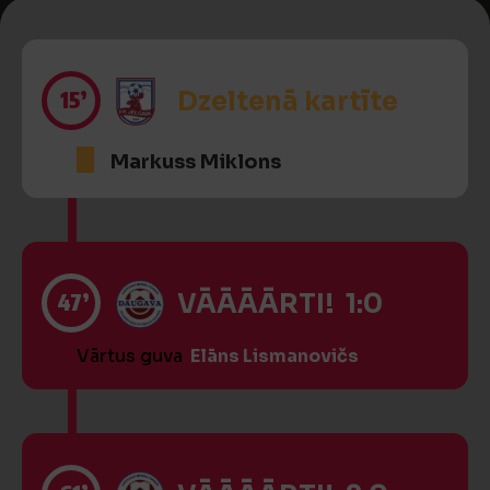
15’
Dzeltenā kartīte
Markuss Miklons
47’
VĀĀĀĀRTI! 1:0
Vārtus guva
Elāns Lismanovičs