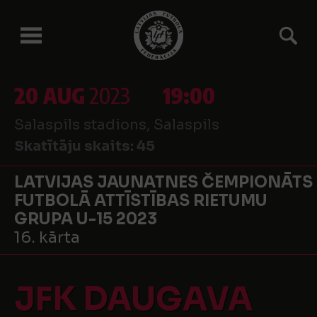
20 AUG
2023
19:00
Salaspils stadions, Salaspils
Skatītāju skaits:
45
LATVIJAS JAUNATNES ČEMPIONĀTS
FUTBOLĀ ATTĪSTĪBAS RIETUMU
GRUPA U-15 2023
16. kārta
JFK DAUGAVA