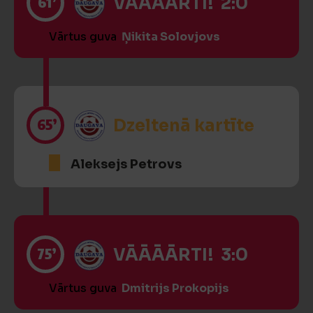
61’
VĀĀĀĀRTI! 2:0
Vārtus guva
Ņikita Solovjovs
65’
Dzeltenā kartīte
Aleksejs Petrovs
75’
VĀĀĀĀRTI! 3:0
Vārtus guva
Dmitrijs Prokopijs