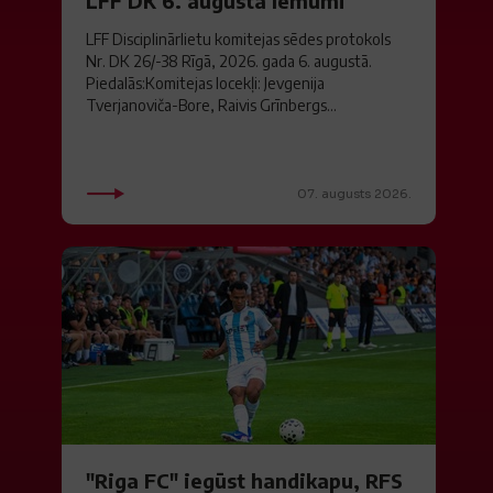
LFF DK 6. augusta lēmumi
LFF Disciplinārlietu komitejas sēdes protokols
Nr. DK 26/-38 Rīgā, 2026. gada 6. augustā.
Piedalās:Komitejas locekļi: Jevgenija
Tverjanoviča-Bore, Raivis Grīnbergs...
07. augusts 2026.
"Riga FC" iegūst handikapu, RFS