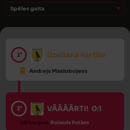
Spēles gaita
2’
Dzeltenā kartīte
Andrejs Maslobojevs
3’
VĀĀĀĀRTI! 0:1
Vārtus guva
Rolands Putāns