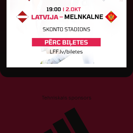
Par "LuckyBet" Sieviešu futbola līgas jūnija
labāko spēlētāju atzīta FS "Metta" spēlētāja
Keita Zviedre. Uzvarētāja tika noskaidrota
balsojumā, kurā tika apkopotas...
06. augusts 2026.
Tehniskais sponsors