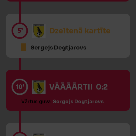
5’
Dzeltenā kartīte
Sergejs Degtjarovs
10’
VĀĀĀĀRTI! 0:2
Vārtus guva
Sergejs Degtjarovs