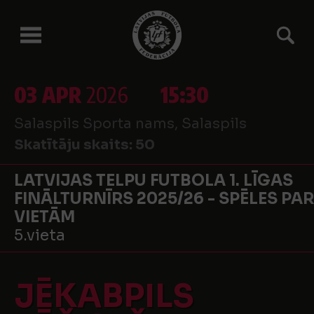
03 APR
2026
15:30
Salaspils Sporta nams, Salaspils
Skatītāju skaits:
50
LATVIJAS TELPU FUTBOLA 1. LĪGAS
FINĀLTURNĪRS 2025/26 - SPĒLES PAR
VIETĀM
5.vieta
JĒKABPILS