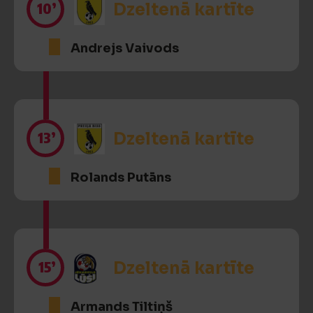
10’
Dzeltenā kartīte
Andrejs Vaivods
13’
Dzeltenā kartīte
Rolands Putāns
15’
Dzeltenā kartīte
Armands Tiltiņš