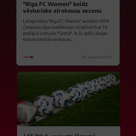
"Riga FC Women" beidz
vēsturisko eirokausu sezonu
Latvijas klubs "Riga FC Women" sestdien UEFA
Čempionu līgas kvalifikācijas otrajā kārtā ar 1:4
piekāpās Lietuvas "Gintra". Ar šo spēli Latvijas
klubam beidzās eirokausu...
08. augusts 2026.