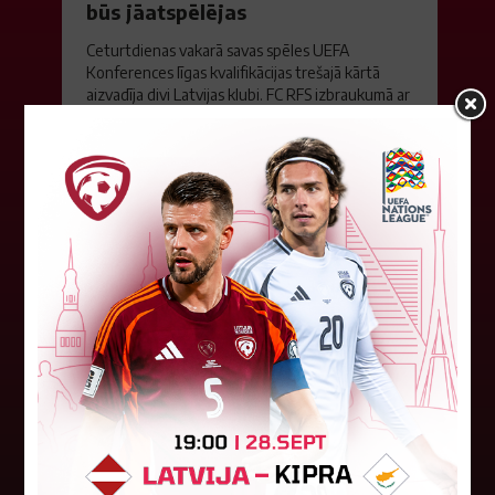
būs jāatspēlējas
Ceturtdienas vakarā savas spēles UEFA
Konferences līgas kvalifikācijas trešajā kārtā
aizvadīja divi Latvijas klubi. FC RFS izbraukumā ar
0:2 zaudēja Čehijas "Jablonec"...
06. augusts 2026.
Jūlijā par labāko "LuckyBet" SFL
atzīta Keita Zviedre