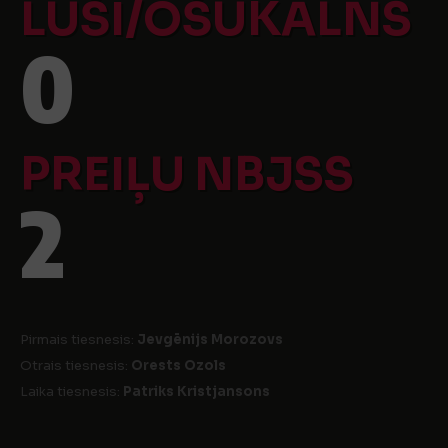
LŪŠI/OŠUKALNS
0
PREIĻU NBJSS
2
Pirmais tiesnesis:
Jevgēnijs Morozovs
Otrais tiesnesis:
Orests Ozols
Laika tiesnesis:
Patriks Kristjansons