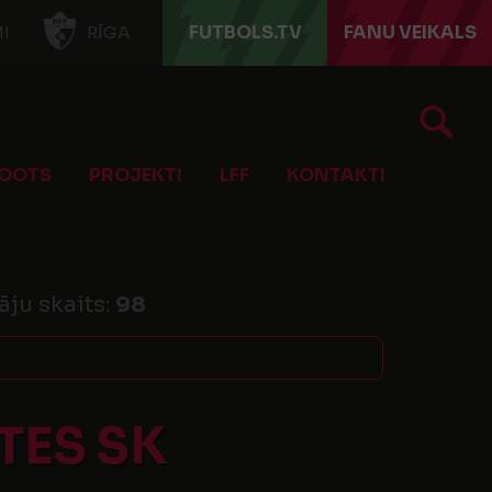
FUTBOLS.TV
FANU VEIKALS
I
RĪGA
OOTS
PROJEKTI
LFF
KONTAKTI
āju skaits:
98
TES SK