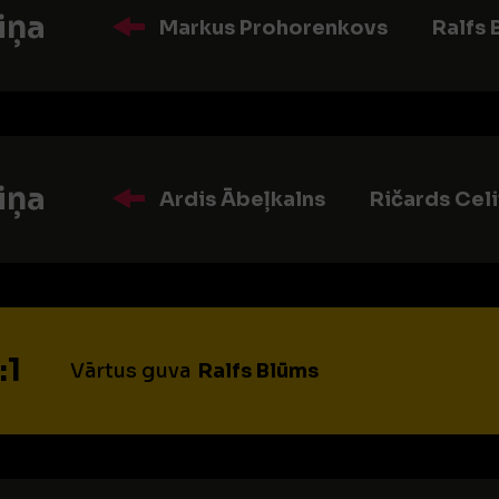
iņa
Markus Prohorenkovs
Ralfs 
iņa
Ardis Ābeļkalns
Ričards Cel
:1
Vārtus guva
Ralfs Blūms