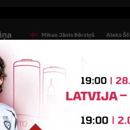
iņa
Mikus Jānis Bērziņš
Aleks Šč
īte
Tomass Meri
:1
Vārtus guva
Leonards Livčāns