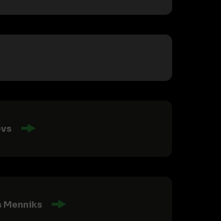
ovs
is Menniks