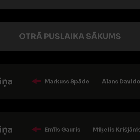
OTRĀ PUSLAIKA SĀKUMS
iņa
Markuss Spāde
Alans David
iņa
Emīls Gauris
Miķelis Krišjān