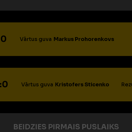
:0
Vārtus guva
Markus Prohorenkovs
:0
Vārtus guva
Kristofers Sticenko
Rez
BEIDZIES PIRMAIS PUSLAIKS