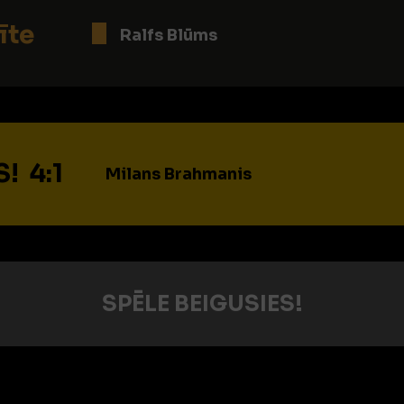
īte
Ralfs Blūms
! 4:1
Milans Brahmanis
SPĒLE BEIGUSIES!