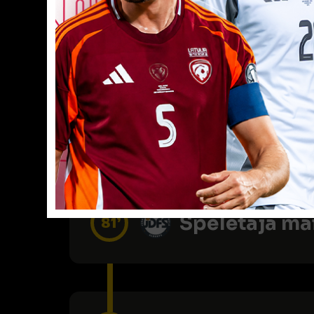
Rezultatīvi piespēlēj
Spēlētāja ma
76’
Spēlētāja ma
81’