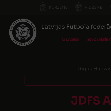
KURZEME
VIDZEME
Latvijas Futbola federā
IZLASES
SACENSĪB
Rīgas Hanzas
JDFS 