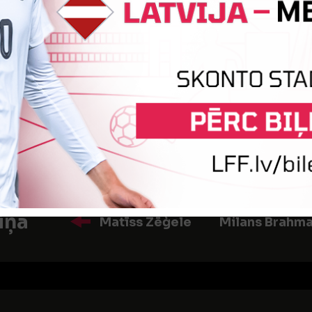
a
Aleks Ščerbinskis
iņa
Leonards Livčāns
Mārtiņš Mi
iņa
Matīss Zēģele
Milans Brahma