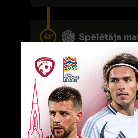
Spēlētāja ma
63’
Dzeltenā kart
66’
VĀĀĀĀRTI! 2
70’