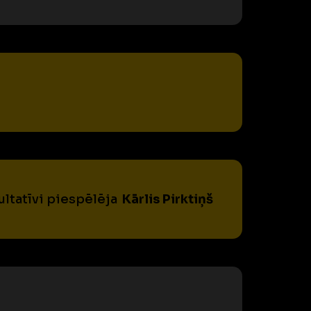
ultatīvi piespēlēja
Kārlis Pirktiņš