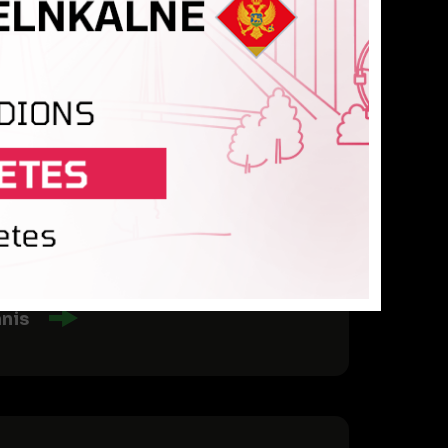
kus Rozītis
nis