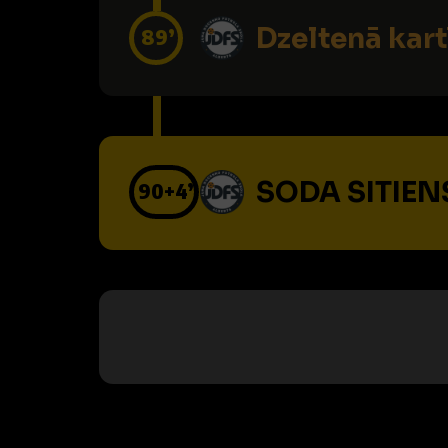
Dzeltenā kart
89’
SODA SITIENS
90
+4’