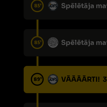
Spēlētāja ma
85’
Spēlētāja ma
85’
VĀĀĀĀRTI! 3
89’