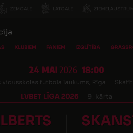
ZEMGALE
LATGALE
ZIEMEĻAUSTRUM
cija
AS
KLUBIEM
FANIEM
IZGLĪTĪBA
GRASSR
24 MAI
2026
18:00
 vidusskolas futbola laukums, Rīga
Skatīt
LVBET LĪGA 2026
9. kārta
ALBERTS
SKANS