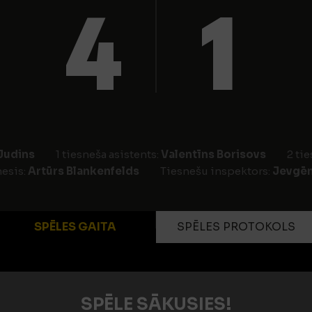
4
1
Judins
1 tiesneša asistents:
Valentīns Borisovs
2 ti
nesis:
Artūrs Blankenfelds
Tiesnešu inspektors:
Jevgēn
SPĒLES GAITA
SPĒLES PROTOKOLS
SPĒLE SĀKUSIES!