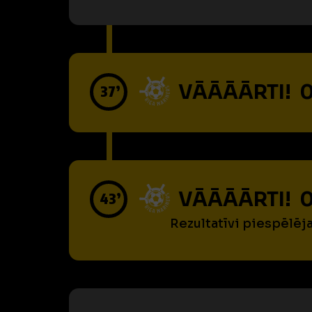
VĀĀĀĀRTI! 0
37’
VĀĀĀĀRTI! 0
43’
Rezultatīvi piespēlēj