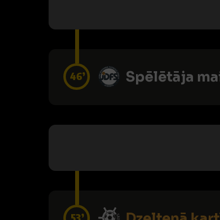
Spēlētāja ma
46’
Dzeltenā kart
53’