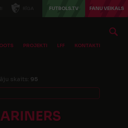
FUTBOLS.TV
FANU VEIKALS
I
RĪGA
OOTS
PROJEKTI
LFF
KONTAKTI
āju skaits:
95
MARINERS