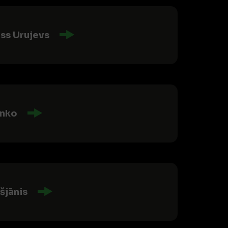
ss Urujevs
enko
šjānis