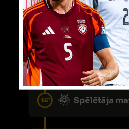
VĀĀĀĀRTI! 0
57’
Rezultatīvi piespēlēj
Spēlētāja ma
61’
Spēlētāja ma
66’