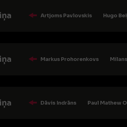
iņa
Artjoms Pavlovskis
Hugo Beķ
iņa
Markus Prohorenkovs
Milan
iņa
Dāvis Indrāns
Paul Mathew 