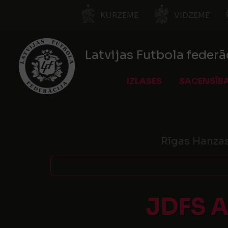
KURZEME
VIDZEME
Latvijas Futbola federā
IZLASES
SACENSĪB
Rīgas Hanzas
JDFS 