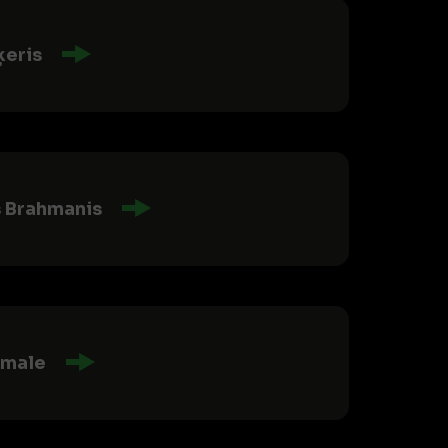
eris
s Brahmanis
Omale