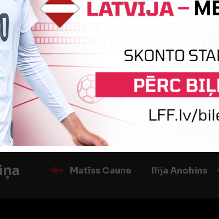
:4
Vārtus guva
Aļģirdas Gražis
a
Artjoms Pavlovskis
iņa
Rihards Ozoliņš
Harijs Vīksn
iņa
Matīss Caune
Ilija Anohins