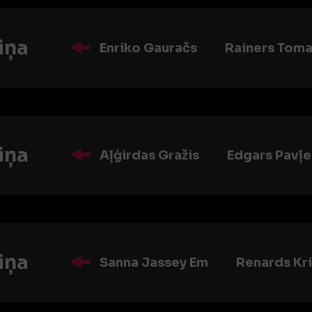
iņa
Enriko Gauračs
Rainers Toma
iņa
Aļģirdas Gražis
Edgars Pavļ
iņa
Sanna Jassey Em
Renards Kri