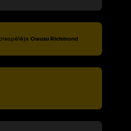
 piespēlēja
Owusu Richmond