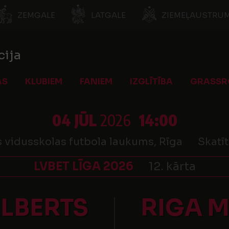
ZEMGALE
LATGALE
ZIEMEĻAUSTRUM
cija
AS
KLUBIEM
FANIEM
IZGLĪTĪBA
GRASSR
04 JŪL
2026
14:00
 vidusskolas futbola laukums, Rīga
Skatīt
LVBET LĪGA 2026
12. kārta
ALBERTS
RIGA 