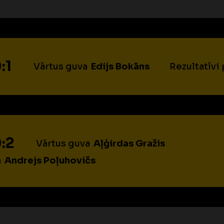
:1
Vārtus guva
Edijs Bokāns
Rezultatīvi
:2
Vārtus guva
Aļģirdas Gražis
a
Andrejs Poļuhovičs