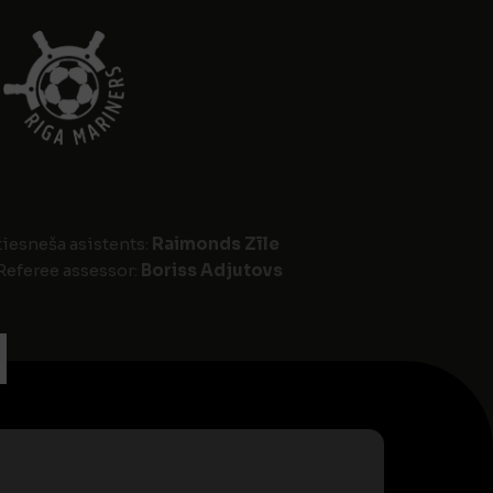
tiesneša asistents:
Raimonds Zīle
Referee assessor:
Boriss Adjutovs