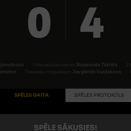
0
4
sjonņikovs
1 tiesneša asistents:
Raimonds Tatriks
2 
datenko
Tiesnešu inspektors:
Jevgēnijs Vasjukovs
SPĒLES GAITA
SPĒLES PROTOKOLS
SPĒLE SĀKUSIES!