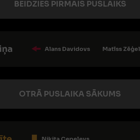
BEIDZIES PIRMAIS PUSLAIKS
iņa
Alans Davidovs
Matīss Zēģe
OTRĀ PUSLAIKA SĀKUMS
īte
Ņikita Cepeļevs