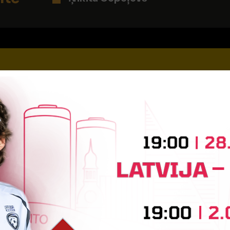
OS! 0:3
Jānis Emīls Kalpaks
iņa
Ņikita Cepeļevs
Alans Siņeļ