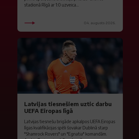
stadionā Rīgā ar 1:0 uzveica...
04. augusts 2026.
Latvijas tiesnešiem uztic darbu
UEFA Eiropas līgā
Latvijas tiesnešu brigāde apkalpos UEFA Eiropas
līgas kvalifikācijas spēli šovakar Dublinā starp
"Shamrock Rovers" un "Egnatia" komandām.