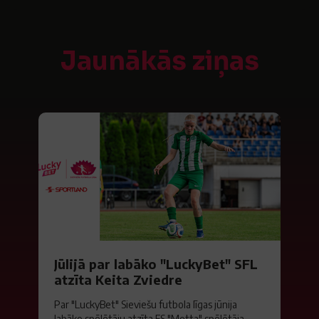
Jaunākās ziņas
Jūlijā par labāko "LuckyBet" SFL
atzīta Keita Zviedre
Par "LuckyBet" Sieviešu futbola līgas jūnija
labāko spēlētāju atzīta FS "Metta" spēlētāja