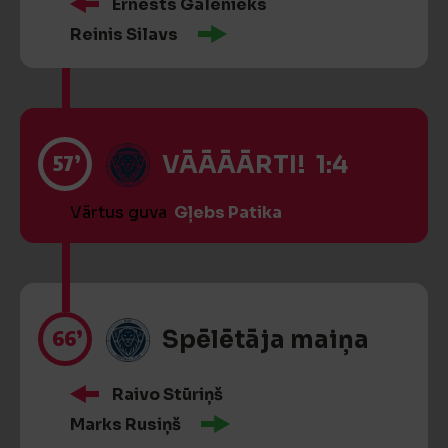
Ernests Galenieks
Reinis Silavs
57’
VĀĀĀĀRTI! 1:4
Vārtus guva
Gļebs Patika
66’
Spēlētāja maiņa
Raivo Stūriņš
Marks Rusiņš