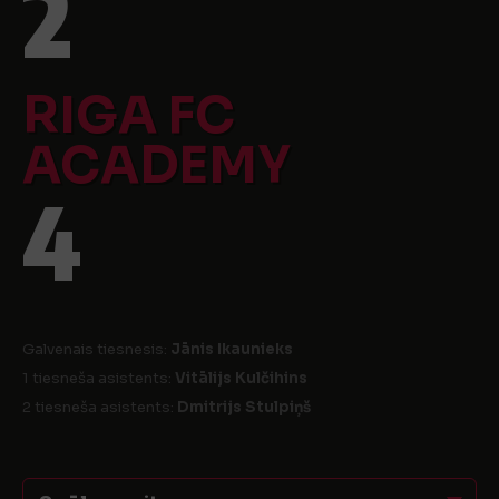
2
RIGA FC
ACADEMY
4
Galvenais tiesnesis:
Jānis Ikaunieks
1 tiesneša asistents:
Vitālijs Kulčihins
2 tiesneša asistents:
Dmitrijs Stulpiņš