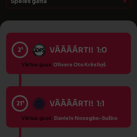
Spēles gaita
2’
VĀĀĀĀRTI! 1:0
Vārtus guva
Olivers Oto Krēsliņš
21’
VĀĀĀĀRTI! 1:1
Vārtus guva
Daniels Nosegbe-Suško