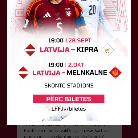
kvalifikācijas otrās kārtas pusfināla spēli Dānijā
pret "HB Køge". Cīņā pret...
05. augusts 2026.
FK "Auda" pie eirokausu galda
turpina baudīt desertus
Otrdien Latvijas klubs FK "Auda" aizvadīja UEFA
Konferences līgas kvalifikācijas trešās kārtas
pirmo spēli, savu skatītāju priekšā "Skonto"