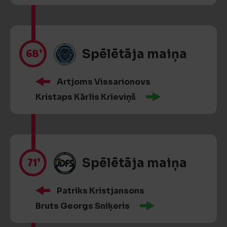
68’
Spēlētāja maiņa
Artjoms Vissarionovs
Kristaps Kārlis Krieviņš
71’
Spēlētāja maiņa
Patriks Kristjansons
Bruts Georgs Sniķeris