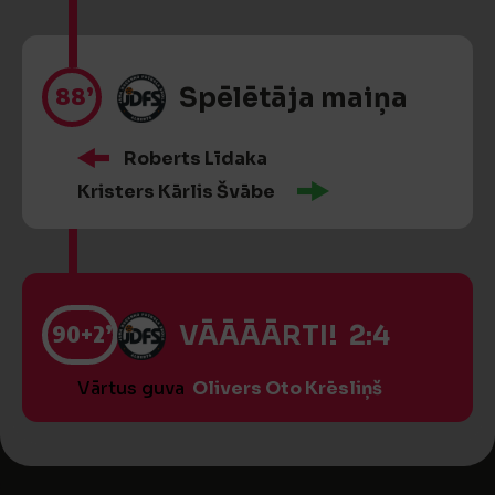
88’
Spēlētāja maiņa
Roberts Līdaka
Kristers Kārlis Švābe
90
+2’
VĀĀĀĀRTI! 2:4
Vārtus guva
Olivers Oto Krēsliņš