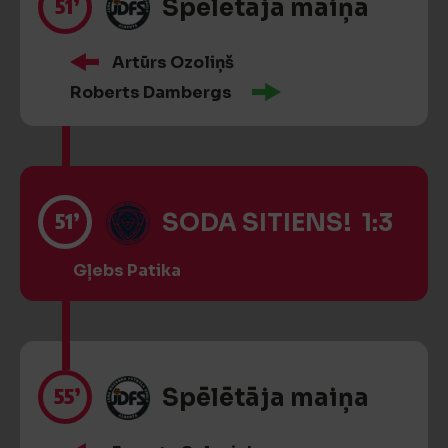
51’
Spēlētāja maiņa
Artūrs Ozoliņš
Roberts Dambergs
51’
SODA SITIENS! 1:3
Gļebs Patika
55’
Spēlētāja maiņa