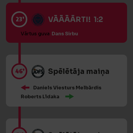
23’
VĀĀĀĀRTI! 1:2
Vārtus guva
Dans Sirbu
46’
Spēlētāja maiņa
Daniels Viesturs Melbārdis
Roberts Līdaka