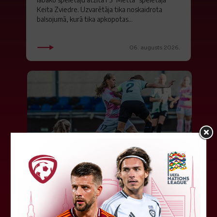
Keita Zviedre. Uzvarētāja tika noskaidrota
balsojumā, kurā tika apkopotas...
06. augusts 2026.
"Riga FC Women" liek kārtīgi
pasvīst dānietēm
Latvijas čempions sieviešu futbolā "Riga FC
Women" trešdien aizvadīja UEFA Čempionu līgas