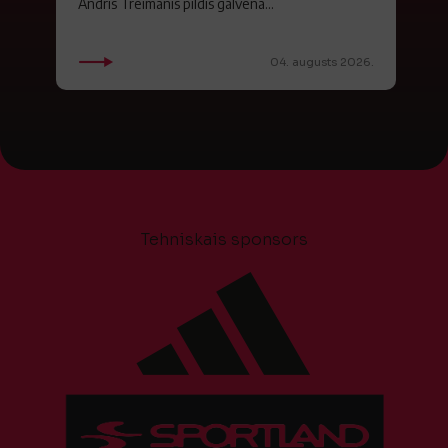
Andris Treimanis pildīs galvenā...
04. augusts 2026.
Tehniskais sponsors