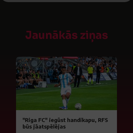
Jaunākās ziņas
"Riga FC" iegūst handikapu, RFS
būs jāatspēlējas