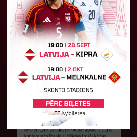
Women" trešdien aizvadīja UEFA Čempionu līgas
kvalifikācijas otrās kārtas pusfināla spēli Dānijā
pret "HB Køge". Cīņā pret...
05. augusts 2026.
FK "Auda" pie eirokausu galda
turpina baudīt desertus
Otrdien Latvijas klubs FK "Auda" aizvadīja UEFA
Konferences līgas kvalifikācijas trešās kārtas