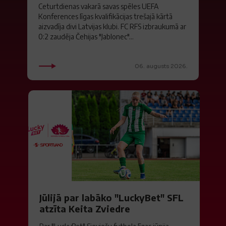
Ceturtdienas vakarā savas spēles UEFA
Konferences līgas kvalifikācijas trešajā kārtā
aizvadīja divi Latvijas klubi. FC RFS izbraukumā ar
0:2 zaudēja Čehijas "Jablonec"...
06. augusts 2026.
Jūlijā par labāko "LuckyBet" SFL
atzīta Keita Zviedre