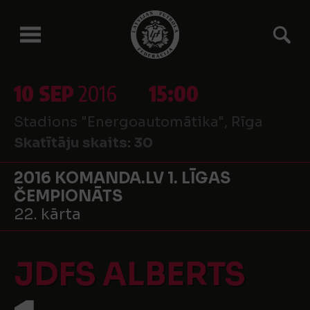
10 SEP
2016
15:00
Stadions "Energoautomātika", Rīga
Skatītāju skaits:
30
2016 KOMANDA.LV 1. LĪGAS
ČEMPIONĀTS
22. kārta
JDFS ALBERTS