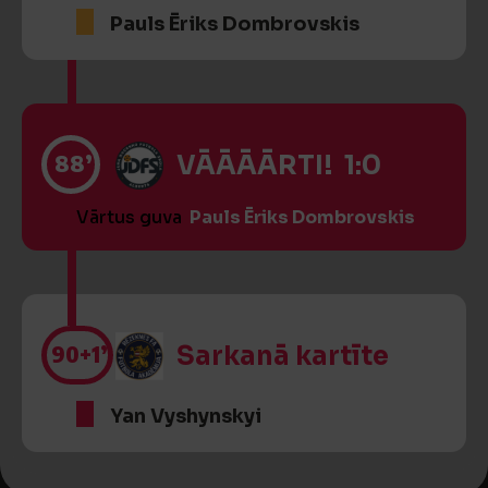
Pauls Ēriks Dombrovskis
88’
VĀĀĀĀRTI! 1:0
Vārtus guva
Pauls Ēriks Dombrovskis
90
+1’
Sarkanā kartīte
Yan Vyshynskyi