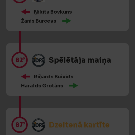
Ņikita Bovkuns
Žanis Burcevs
82’
Spēlētāja maiņa
Ričards Buivids
Haralds Grotāns
87’
Dzeltenā kartīte