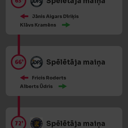
63’
Spēlētāja maiņa
Jānis Aigars Dīriķis
Klāvs Kramēns
66’
Spēlētāja maiņa
Fricis Roderts
Alberts Ūdris
72’
Spēlētāja maiņa