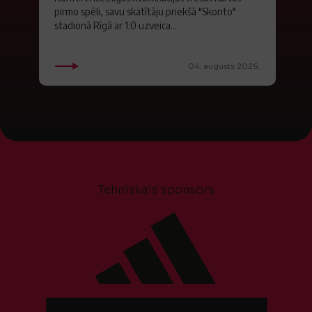
pirmo spēli, savu skatītāju priekšā "Skonto"
stadionā Rīgā ar 1:0 uzveica...
04. augusts 2026.
Tehniskais sponsors