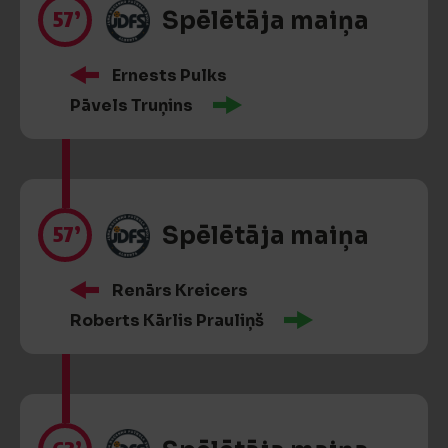
57’
Spēlētāja maiņa
Ernests Pulks
Pāvels Truņins
57’
Spēlētāja maiņa
Renārs Kreicers
Roberts Kārlis Prauliņš