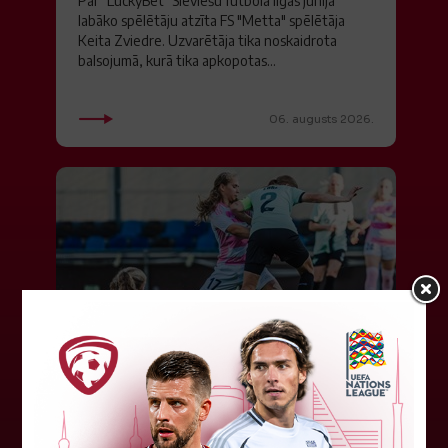
Par "LuckyBet" Sieviešu futbola līgas jūnija
labāko spēlētāju atzīta FS "Metta" spēlētāja
Keita Zviedre. Uzvarētāja tika noskaidrota
balsojumā, kurā tika apkopotas...
06. augusts 2026.
"Riga FC Women" liek kārtīgi
pasvīst dānietēm
Latvijas čempions sieviešu futbolā "Riga FC