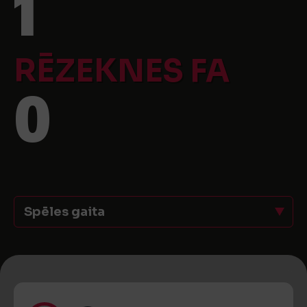
1
RĒZEKNES FA
0
Spēles gaita