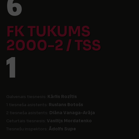
6
FK TUKUMS
2000-2 / TSS
1
Galvenais tiesnesis:
Kārlis Rozītis
1 tiesneša asistents:
Ruslans Botošs
2 tiesneša asistents:
Diāna Vanaga-Arāja
Ceturtais tiesnesis:
Vasilijs Mordatenko
Tiesnešu inspektors:
Ādolfs Supe