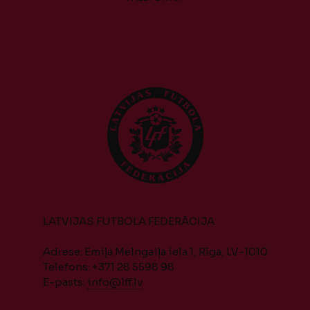
LATVIJAS FUTBOLA FEDERĀCIJA
Adrese: Emiļa Melngaiļa iela 1, Rīga, LV-1010
Telefons: +371 28 5598 98
E-pasts:
info@lff.lv