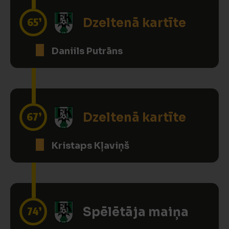
65’
Dzeltenā kartīte
Daniils Putrāns
67’
Dzeltenā kartīte
Kristaps Kļaviņš
74’
Spēlētāja maiņa