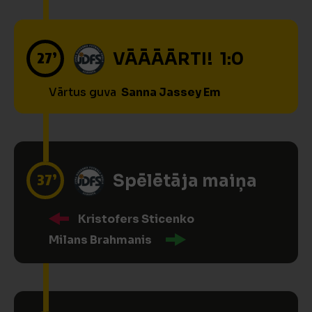
27’
VĀĀĀĀRTI! 1:0
Vārtus guva
Sanna Jassey Em
37’
Spēlētāja maiņa
Kristofers Sticenko
Milans Brahmanis