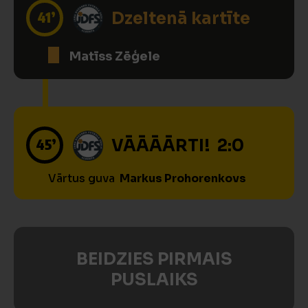
41’
Dzeltenā kartīte
Matīss Zēģele
45’
VĀĀĀĀRTI! 2:0
Vārtus guva
Markus Prohorenkovs
BEIDZIES PIRMAIS
PUSLAIKS