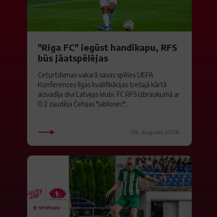
"Riga FC" iegūst handikapu, RFS
būs jāatspēlējas
Ceturtdienas vakarā savas spēles UEFA
Konferences līgas kvalifikācijas trešajā kārtā
aizvadīja divi Latvijas klubi. FC RFS izbraukumā ar
0:2 zaudēja Čehijas "Jablonec"...
06. augusts 2026.