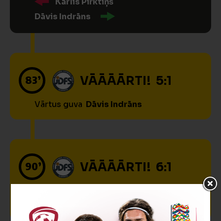
Kārlis Pirktiņš
Dāvis Indrāns
83’
VĀĀĀĀRTI! 5:1
Vārtus guva
Dāvis Indrāns
90’
VĀĀĀĀRTI! 6:1
Vārtus guva
Markus Prohorenkovs
Rezultatīvi piespēlēja
Martins Bokta