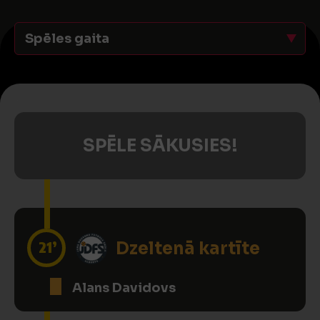
Spēles gaita
SPĒLE SĀKUSIES!
21’
Dzeltenā kartīte
Alans Davidovs