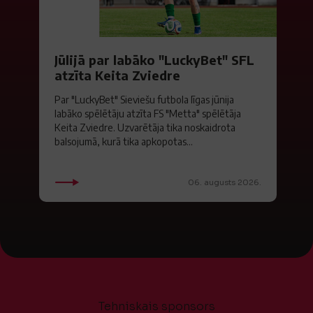
Jūlijā par labāko "LuckyBet" SFL
atzīta Keita Zviedre
Par "LuckyBet" Sieviešu futbola līgas jūnija
labāko spēlētāju atzīta FS "Metta" spēlētāja
Keita Zviedre. Uzvarētāja tika noskaidrota
balsojumā, kurā tika apkopotas...
06. augusts 2026.
Tehniskais sponsors