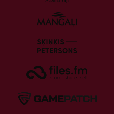
Atbalstītāji