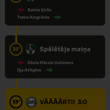
Raivis Ķiršs
Toms Aizgrāvis
50’
Spēlētāja maiņa
Dāvis Mārcis Valmiers
Iļja Atligins
59’
VĀĀĀĀRTI! 3:0