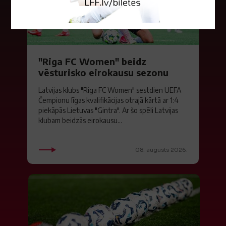
"Riga FC Women" beidz
vēsturisko eirokausu sezonu
Latvijas klubs "Riga FC Women" sestdien UEFA
Čempionu līgas kvalifikācijas otrajā kārtā ar 1:4
piekāpās Lietuvas "Gintra". Ar šo spēli Latvijas
klubam beidzās eirokausu...
08. augusts 2026.