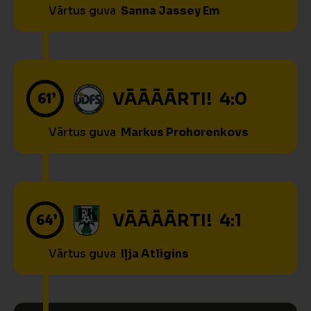
Vārtus guva
Sanna Jassey Em
61’
VĀĀĀĀRTI! 4:0
Vārtus guva
Markus Prohorenkovs
64’
VĀĀĀĀRTI! 4:1
Vārtus guva
Iļja Atligins