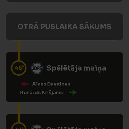
OTRĀ PUSLAIKA SĀKUMS
46’
Spēlētāja maiņa
Alans Davidovs
Renards Krišjānis