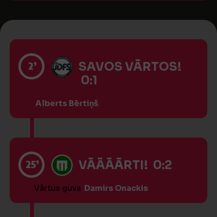
2’
SAVOS VĀRTOS!
0:1
Alberts Bērtiņš
25’
VĀĀĀĀRTI! 0:2
Vārtus guva
Damirs Onackis