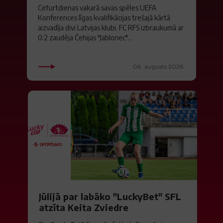
Ceturtdienas vakarā savas spēles UEFA
Konferences līgas kvalifikācijas trešajā kārtā
aizvadīja divi Latvijas klubi. FC RFS izbraukumā ar
0:2 zaudēja Čehijas "Jablonec"...
06. augusts 2026.
Jūlijā par labāko "LuckyBet" SFL
atzīta Keita Zviedre