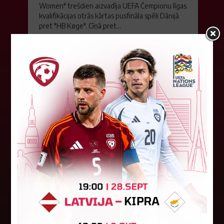
Women" trešdien aizvadīja UEFA Čempionu līgas
kvalifikācijas otrās kārtas pusfināla spēli Dānijā
pret "HB Køge". Cīņā pret...
05. augusts 2026.
FK "Auda" pie eirokausu galda
turpina baudīt desertus
Otrdien Latvijas klubs FK "Auda" aizvadīja UEFA
Konferences līgas kvalifikācijas trešās kārtas