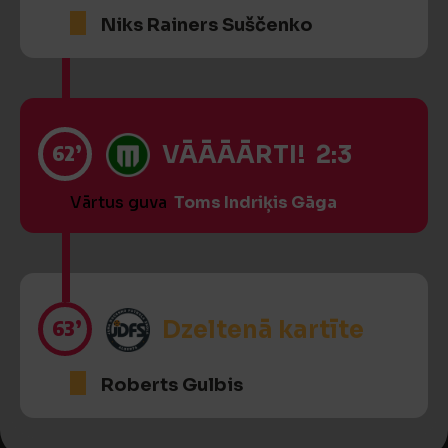
Niks Rainers Suščenko
62’
VĀĀĀĀRTI! 2:3
Vārtus guva
Toms Indriķis Gāga
63’
Dzeltenā kartīte
Roberts Gulbis