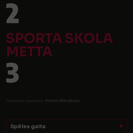
2
SPORTA SKOLA
METTA
3
Galvenais tiesnesis:
Marks Mihaļčuks
Spēles gaita