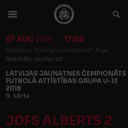
07 AUG
2018
17:00
Stadions "Energoautomātika", Rīga
Skatītāju skaits:
20
LATVIJAS JAUNATNES ČEMPIONĀTS
FUTBOLĀ ATTĪSTĪBAS GRUPA U-13
2018
9. kārta
JDFS ALBERTS 2