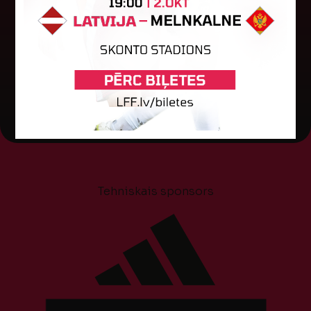
pirmo spēli, savu skatītāju priekšā "Skonto"
stadionā Rīgā ar 1:0 uzveica...
04. augusts 2026.
Tehniskais sponsors