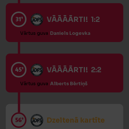
31’
VĀĀĀĀRTI! 1:2
Vārtus guva
Daniels Logevka
45’
VĀĀĀĀRTI! 2:2
Vārtus guva
Alberts Bērtiņš
56’
Dzeltenā kartīte