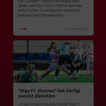
Par "LuckyBet" Sieviešu futbola līgas jūnija
labāko spēlētāju atzīta FS "Metta" spēlētāja
Keita Zviedre. Uzvarētāja tika noskaidrota
balsojumā, kurā tika apkopotas...
06. augusts 2026.
"Riga FC Women" liek kārtīgi
pasvīst dānietēm
Latvijas čempions sieviešu futbolā "Riga FC