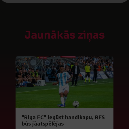
Jaunākās ziņas
"Riga FC" iegūst handikapu, RFS
būs jāatspēlējas