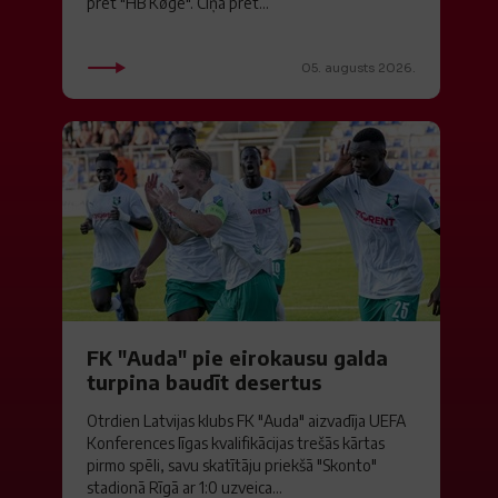
pret "HB Køge". Cīņā pret...
05. augusts 2026.
FK "Auda" pie eirokausu galda
turpina baudīt desertus
Otrdien Latvijas klubs FK "Auda" aizvadīja UEFA
Konferences līgas kvalifikācijas trešās kārtas
pirmo spēli, savu skatītāju priekšā "Skonto"
stadionā Rīgā ar 1:0 uzveica...