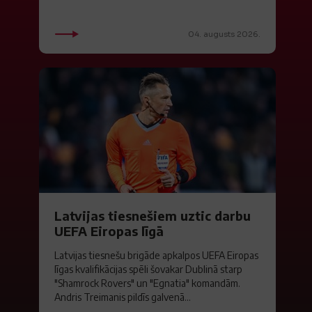
04. augusts 2026.
Latvijas tiesnešiem uztic darbu
UEFA Eiropas līgā
Latvijas tiesnešu brigāde apkalpos UEFA Eiropas
līgas kvalifikācijas spēli šovakar Dublinā starp
"Shamrock Rovers" un "Egnatia" komandām.
Andris Treimanis pildīs galvenā...