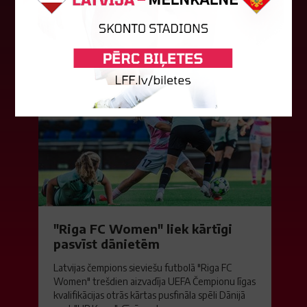
balsojumā, kurā tika apkopotas...
06. augusts 2026.
"Riga FC Women" liek kārtīgi
pasvīst dānietēm
Latvijas čempions sieviešu futbolā "Riga FC
Women" trešdien aizvadīja UEFA Čempionu līgas
kvalifikācijas otrās kārtas pusfināla spēli Dānijā