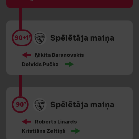
90
+1’
Spēlētāja maiņa
Ņikita Baranovskis
Deivids Pučka
90’
Spēlētāja maiņa
Roberts Linards
Kristiāns Zeltiņš