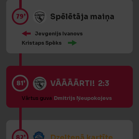
79’
Spēlētāja maiņa
Jevgenijs Ivanovs
Kristaps Spēks
81’
VĀĀĀĀRTI! 2:3
Vārtus guva
Dmitrijs Ņeupokojevs
82’
Dzeltenā kartīte