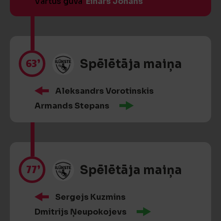
Vārtus guva
Einārs Jonāns
63’
Spēlētāja maiņa
Aleksandrs Vorotinskis
Armands Stepans
77’
Spēlētāja maiņa
Sergejs Kuzmins
Dmitrijs Ņeupokojevs