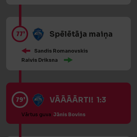
77’
Spēlētāja maiņa
Sandis Romanovskis
Raivis Driksna
79’
VĀĀĀĀRTI! 1:3
Vārtus guva
Jānis Bovins