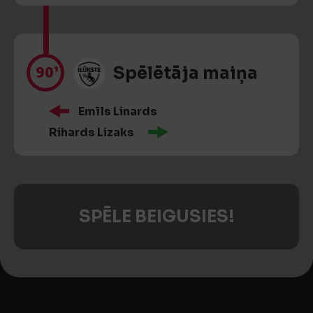
90’
Spēlētāja maiņa
Emīls Linards
Rihards Lizaks
SPĒLE BEIGUSIES!