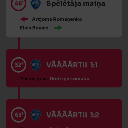
46’
Spēlētāja maiņa
Artjoms Romaņenko
Elvis Bovins
52’
VĀĀĀĀRTI! 1:1
Vārtus guva
Dmitrijs Lomako
63’
VĀĀĀĀRTI! 1:2