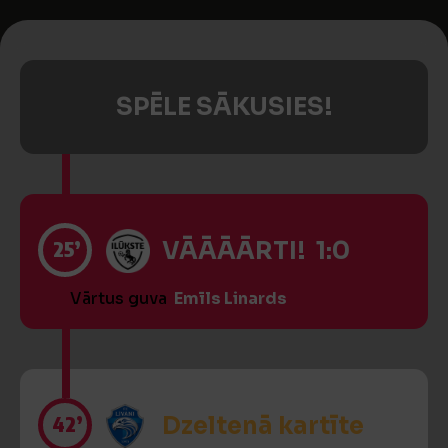
SPĒLE SĀKUSIES!
25’
VĀĀĀĀRTI! 1:0
Vārtus guva
Emīls Linards
42’
Dzeltenā kartīte