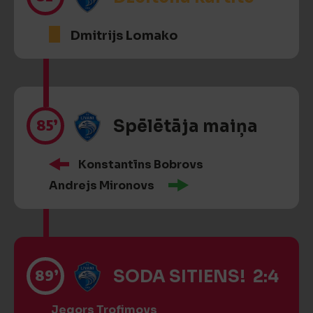
Dmitrijs Lomako
85’
Spēlētāja maiņa
Konstantīns Bobrovs
Andrejs Mironovs
89’
SODA SITIENS! 2:4
Jegors Trofimovs