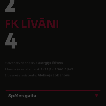
2
FK LĪVĀNI
4
Galvenais tiesnesis:
Georgijs Čižovs
1 tiesneša asistents:
Aleksejs Jermolajevs
2 tiesneša asistents:
Aleksejs Lobanovs
Spēles gaita