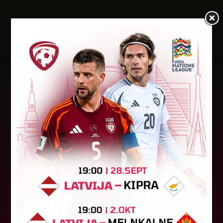
Jaunākās ziņas
Jūlijā par labāko "LuckyBet" SFL
atzīta Keita Zviedre
Par "LuckyBet" Sieviešu futbola līgas jūnija
labāko spēlētāju atzīta FS "Metta" spēlētāja
Keita Zviedre. Uzvarētāja tika noskaidrota