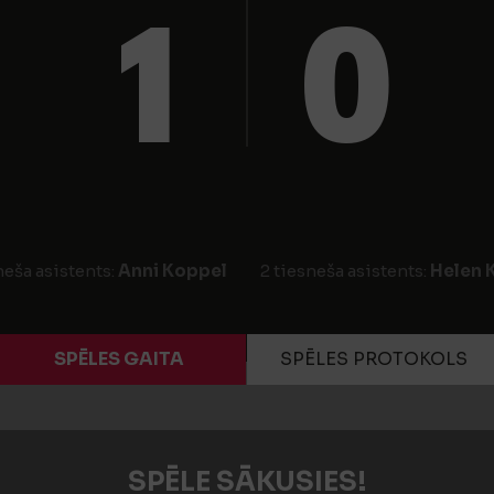
1
0
neša asistents:
Anni Koppel
2 tiesneša asistents:
Helen 
SPĒLES GAITA
SPĒLES PROTOKOLS
SPĒLE SĀKUSIES!