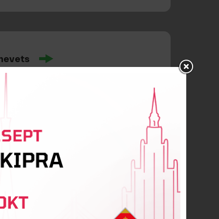
hevets
g
e