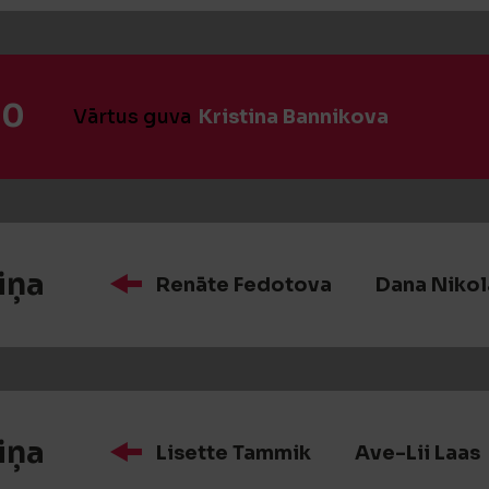
:0
Vārtus guva
Kristina Bannikova
iņa
Renāte Fedotova
Dana Nikol
iņa
Lisette Tammik
Ave-Lii Laas