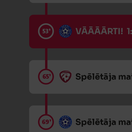
VĀĀĀĀRTI! 1
53’
Spēlētāja ma
65’
Spēlētāja ma
69’