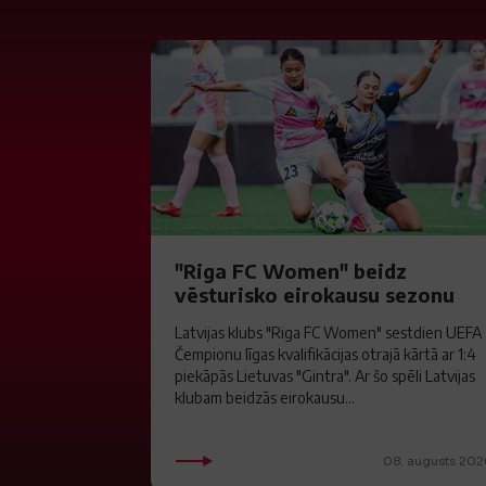
"Riga FC Women" beidz
vēsturisko eirokausu sezonu
Latvijas klubs "Riga FC Women" sestdien UEFA
Čempionu līgas kvalifikācijas otrajā kārtā ar 1:4
piekāpās Lietuvas "Gintra". Ar šo spēli Latvijas
klubam beidzās eirokausu...
08. augusts 202