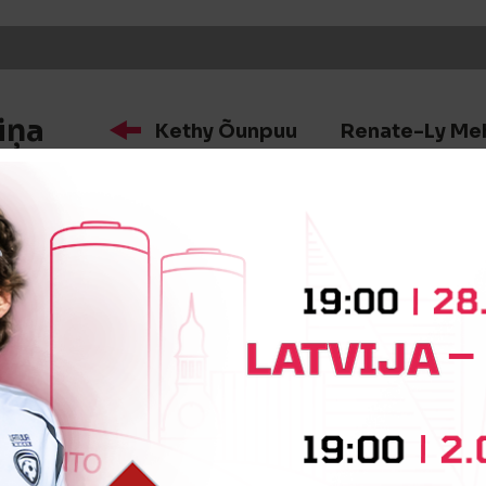
iņa
Kethy Õunpuu
Renate-Ly Me
iņa
Liisa Merisalu
Emma Treiber
iņa
Paula Linda Liniņa
Alise Gaiķ