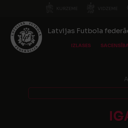
KURZEME
VIDZEME
Latvijas Futbola federā
IZLASES
SACENSĪB
A
IG