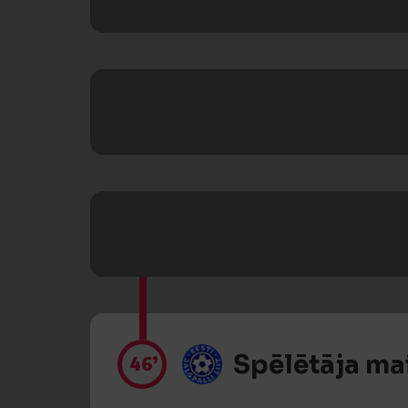
Spēlētāja ma
46’