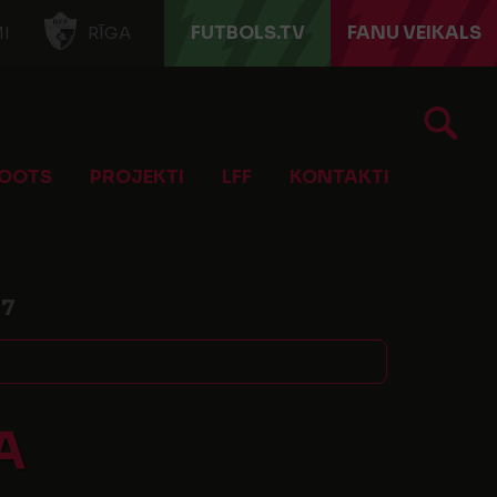
FUTBOLS.TV
FANU VEIKALS
I
RĪGA
OOTS
PROJEKTI
LFF
KONTAKTI
67
A