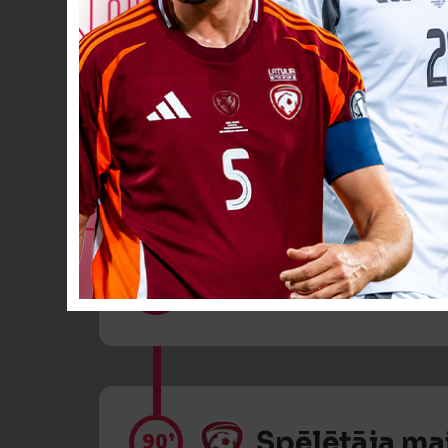
Spēlētāja ma
86’
Spēlētāja ma
86’
Spēlētāja ma
90’