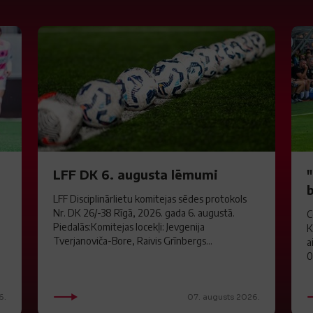
LFF DK 6. augusta lēmumi
LFF Disciplinārlietu komitejas sēdes protokols
Nr. DK 26/-38 Rīgā, 2026. gada 6. augustā.
C
Piedalās:Komitejas locekļi: Jevgenija
K
Tverjanoviča-Bore, Raivis Grīnbergs...
a
0
6.
07. augusts 2026.