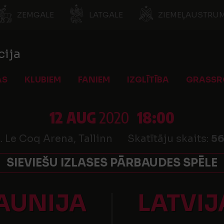
ZEMGALE
LATGALE
ZIEMEĻAUSTRUM
cija
AS
KLUBIEM
FANIEM
IZGLĪTĪBA
GRASSR
12 AUG
2020
18:00
. Le Coq Arena, Tallinn
Skatītāju skaits:
5
SIEVIEŠU IZLASES PĀRBAUDES SPĒLE
AUNIJA
LATVIJ