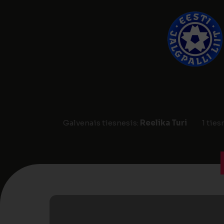
Galvenais tiesnesis:
Reelika Turi
1 ties