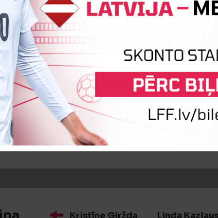
iņa
Mari Liis Lillemäe
Evelyn Šili
iņa
Katrin Loo
Grete Daut
iņa
Kristīne Giržda
Linda Kazlau