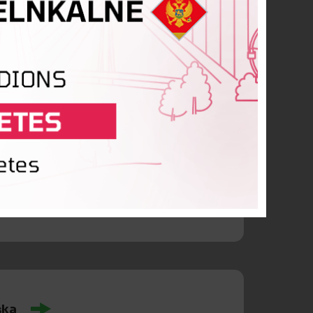
na
ska