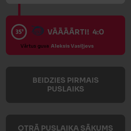
35’
VĀĀĀĀRTI! 4:0
Vārtus guva
Aleksis Vasiļjevs
BEIDZIES PIRMAIS
PUSLAIKS
OTRĀ PUSLAIKA SĀKUMS