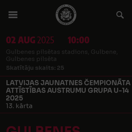
02 AUG
2025
10:00
Gulbenes pilsētas stadions, Gulbene,
Gulbenes pilsēta
Skatītāju skaits:
25
LATVIJAS JAUNATNES ČEMPIONĀTA
ATTĪSTĪBAS AUSTRUMU GRUPA U-14
2025
13. kārta
GULBENES