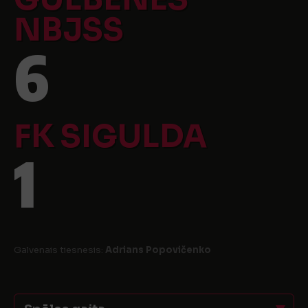
NBJSS
6
FK SIGULDA
1
Galvenais tiesnesis:
Adrians Popovičenko