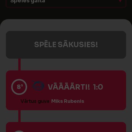
Spēles gaita
SPĒLE SĀKUSIES!
8’
VĀĀĀĀRTI! 1:0
Vārtus guva
Miks Rubenis