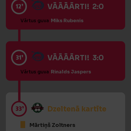
12’
VĀĀĀĀRTI! 2:0
Vārtus guva
Miks Rubenis
31’
VĀĀĀĀRTI! 3:0
Vārtus guva
Rinalds Jaspers
33’
Dzeltenā kartīte
Mārtiņš Zoltners