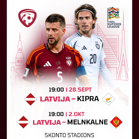
"Riga FC" iegūst handikapu, RFS
būs jāatspēlējas
Ceturtdienas vakarā savas spēles UEFA
Konferences līgas kvalifikācijas trešajā kārtā
aizvadīja divi Latvijas klubi. FC RFS izbraukumā ar
0:2 zaudēja Čehijas "Jablonec"...
06. augusts 2026.