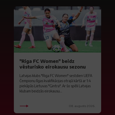
"Riga FC Women" beidz
vēsturisko eirokausu sezonu
Latvijas klubs "Riga FC Women" sestdien UEFA
Čempionu līgas kvalifikācijas otrajā kārtā ar 1:4
piekāpās Lietuvas "Gintra". Ar šo spēli Latvijas
klubam beidzās eirokausu...
08. augusts 2026.