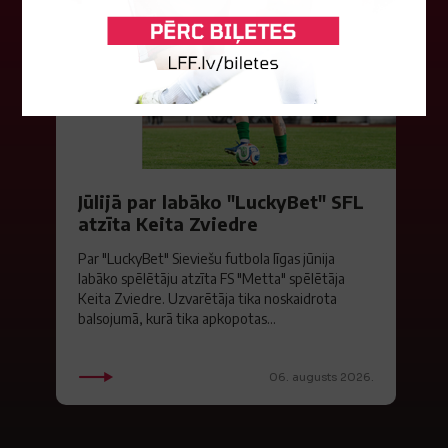
Jūlijā par labāko "LuckyBet" SFL
atzīta Keita Zviedre
Par "LuckyBet" Sieviešu futbola līgas jūnija
labāko spēlētāju atzīta FS "Metta" spēlētāja
Keita Zviedre. Uzvarētāja tika noskaidrota
balsojumā, kurā tika apkopotas...
06. augusts 2026.