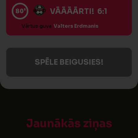
80’
VĀĀĀĀRTI! 6:1
Vārtus guva
Valters Erdmanis
SPĒLE BEIGUSIES!
Jaunākās ziņas