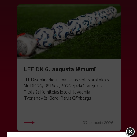
LFF DK 6. augusta lēmumi
LFF Disciplinārlietu komitejas sēdes protokols
Nr. DK 26/-38 Rīgā, 2026. gada 6. augustā.
Piedalās:Komitejas locekļi: Jevgenija
Tverjanoviča-Bore, Raivis Grīnbergs...
07. augusts 2026.