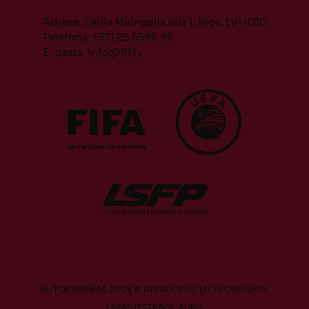
Adrese: Emiļa Melngaiļa iela 1, Rīga, LV-1010
Telefons: +371 28 5598 98
E-pasts:
info@lff.lv
AUTORTIESĪBAS 2026 © ATSAUCE UZ LFF.LV OBLIGĀTA.
LAPAS IZSTRĀDE
AURIS