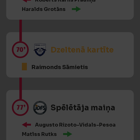
Haralds Grotāns
70’
Dzeltenā kartīte
Raimonds Sāmietis
77’
Spēlētāja maiņa
Augusto Rizoto-Vidals-Pesoa
Matīss Rutks