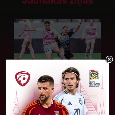
Jaunākās ziņas
"Riga FC Women" beidz
vēsturisko eirokausu sezonu
Latvijas klubs "Riga FC Women" sestdien UEFA
Čempionu līgas kvalifikācijas otrajā kārtā ar 1:4
piekāpās Lietuvas "Gintra". Ar šo spēli Latvijas
klubam beidzās eirokausu...