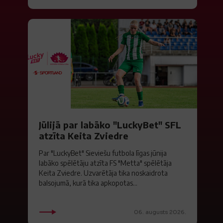
Jūlijā par labāko "LuckyBet" SFL
atzīta Keita Zviedre
Par "LuckyBet" Sieviešu futbola līgas jūnija
labāko spēlētāju atzīta FS "Metta" spēlētāja
Keita Zviedre. Uzvarētāja tika noskaidrota
balsojumā, kurā tika apkopotas...
06. augusts 2026.