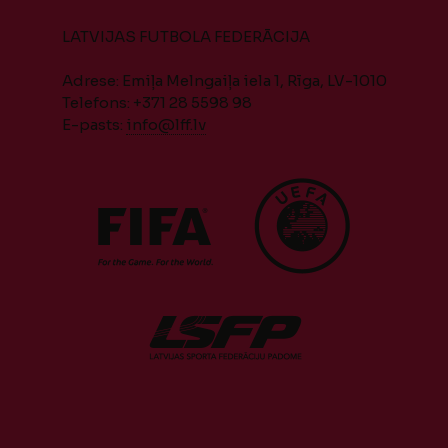
LATVIJAS FUTBOLA FEDERĀCIJA
Adrese: Emiļa Melngaiļa iela 1, Rīga, LV-1010
Telefons: +371 28 5598 98
E-pasts:
info@lff.lv