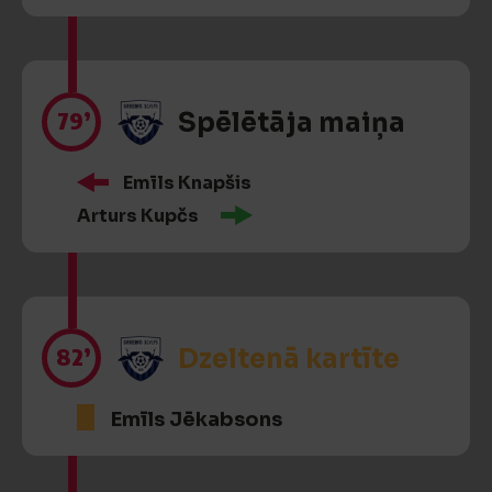
79’
Spēlētāja maiņa
Emīls Knapšis
Arturs Kupčs
82’
Dzeltenā kartīte
Emīls Jēkabsons