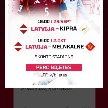
08. augusts 2026.
LFF DK 6. augusta lēmumi
LFF Disciplinārlietu komitejas sēdes protokols
Nr. DK 26/-38 Rīgā, 2026. gada 6. augustā.
Piedalās:Komitejas locekļi: Jevgenija
Tverjanoviča-Bore, Raivis Grīnbergs...