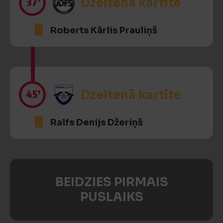
37’
Dzeltenā kartīte
Roberts Kārlis Prauliņš
45’
Dzeltenā kartīte
Ralfs Denijs Džeriņš
BEIDZIES PIRMAIS
PUSLAIKS