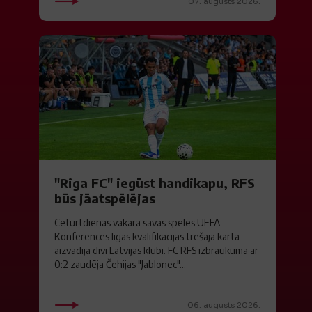
07. augusts 2026.
"Riga FC" iegūst handikapu, RFS
būs jāatspēlējas
Ceturtdienas vakarā savas spēles UEFA
Konferences līgas kvalifikācijas trešajā kārtā
aizvadīja divi Latvijas klubi. FC RFS izbraukumā ar
0:2 zaudēja Čehijas "Jablonec"...
06. augusts 2026.