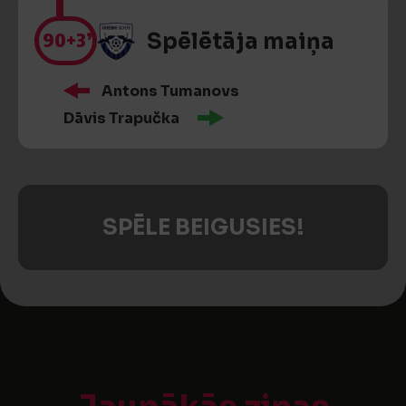
90
+3’
Spēlētāja maiņa
Antons Tumanovs
Dāvis Trapučka
SPĒLE BEIGUSIES!