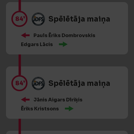
84’
Spēlētāja maiņa
Pauls Ēriks Dombrovskis
Edgars Lācis
84’
Spēlētāja maiņa
Jānis Aigars Dīriķis
Ēriks Kristsons