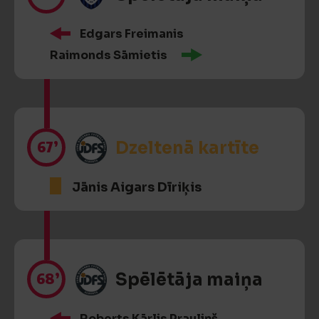
Edgars Freimanis
Raimonds Sāmietis
67’
Dzeltenā kartīte
Jānis Aigars Dīriķis
68’
Spēlētāja maiņa
Roberts Kārlis Prauliņš