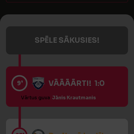
SPĒLE SĀKUSIES!
9’
VĀĀĀĀRTI! 1:0
Vārtus guva
Jānis Krautmanis