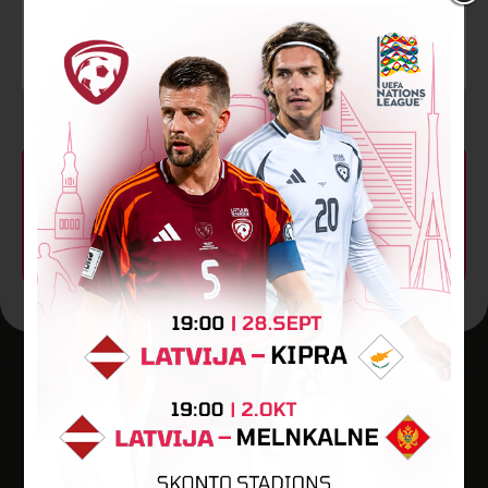
Reinis Putrālis
Kristaps Kuprišs
90
+3’
VĀĀĀĀRTI! 5:1
Vārtus guva
Jānis Jēkabsons
Jaunākās ziņas