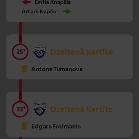
Emīls Knapšis
Arturs Kupčs
25’
Dzeltenā kartīte
Antons Tumanovs
32’
Dzeltenā kartīte
Edgars Freimanis