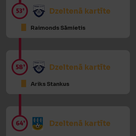
53’
Dzeltenā kartīte
Raimonds Sāmietis
58’
Dzeltenā kartīte
Ariks Stankus
64’
Dzeltenā kartīte