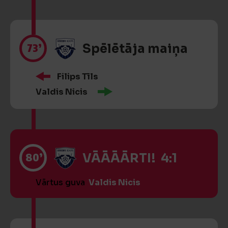
73’
Spēlētāja maiņa
Filips Tīls
Valdis Nicis
80’
VĀĀĀĀRTI! 4:1
Vārtus guva
Valdis Nicis