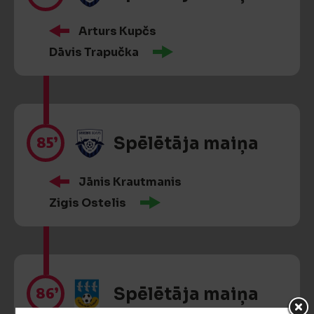
Arturs Kupčs
Dāvis Trapučka
85’
Spēlētāja maiņa
Jānis Krautmanis
Zigis Ostelis
86’
Spēlētāja maiņa