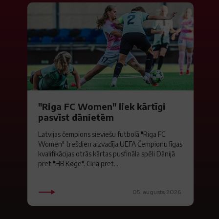
"Riga FC Women" liek kārtīgi
pasvīst dānietēm
Latvijas čempions sieviešu futbolā "Riga FC
Women" trešdien aizvadīja UEFA Čempionu līgas
kvalifikācijas otrās kārtas pusfināla spēli Dānijā
pret "HB Køge". Cīņā pret...
05. augusts 2026.