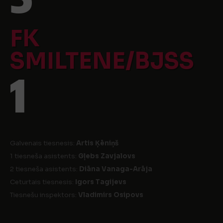
FK
SMILTENE/BJSS
1
Galvenais tiesnesis:
Artis Ķēniņš
1 tiesneša asistents:
Gļebs Zavjalovs
2 tiesneša asistents:
Diāna Vanaga-Arāja
Ceturtais tiesnesis:
Igors Tagijevs
Tiesnešu inspektors:
Vladimirs Osipovs