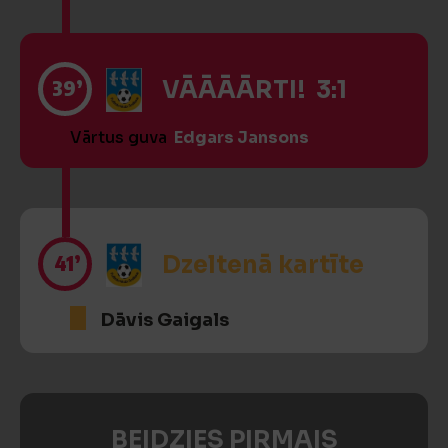
39’
VĀĀĀĀRTI! 3:1
Vārtus guva
Edgars Jansons
41’
Dzeltenā kartīte
Dāvis Gaigals
BEIDZIES PIRMAIS