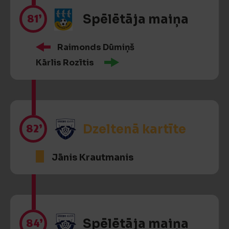
81’
Spēlētāja maiņa
Raimonds Dūmiņš
Kārlis Rozītis
82’
Dzeltenā kartīte
Jānis Krautmanis
84’
Spēlētāja maiņa