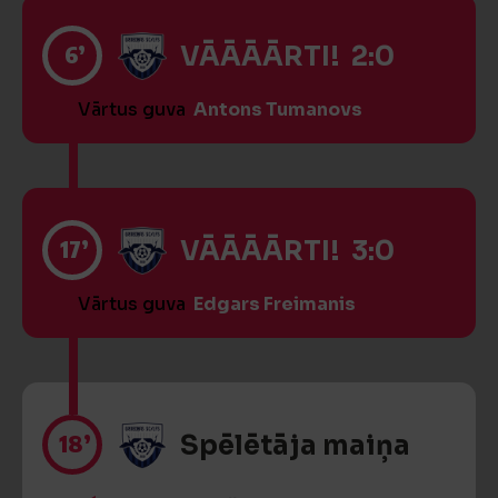
6’
VĀĀĀĀRTI! 2:0
Vārtus guva
Antons Tumanovs
17’
VĀĀĀĀRTI! 3:0
Vārtus guva
Edgars Freimanis
18’
Spēlētāja maiņa