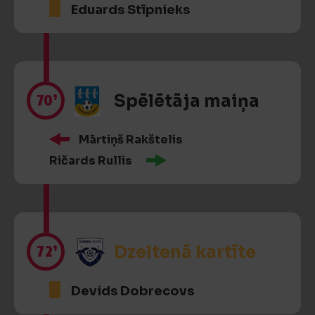
Eduards Stīpnieks
70’
Spēlētāja maiņa
Mārtiņš Rakštelis
Ričards Rullis
72’
Dzeltenā kartīte
Devids Dobrecovs