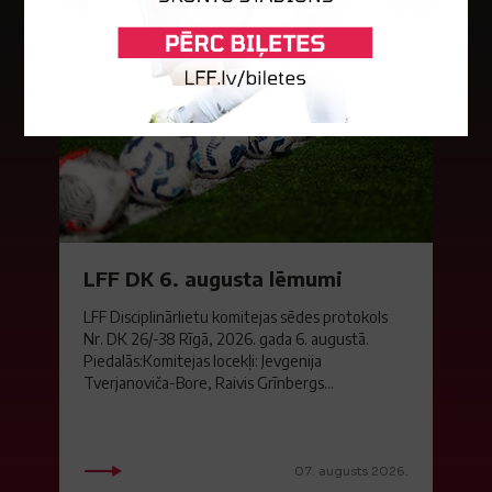
LFF DK 6. augusta lēmumi
LFF Disciplinārlietu komitejas sēdes protokols
Nr. DK 26/-38 Rīgā, 2026. gada 6. augustā.
Piedalās:Komitejas locekļi: Jevgenija
Tverjanoviča-Bore, Raivis Grīnbergs...
07. augusts 2026.