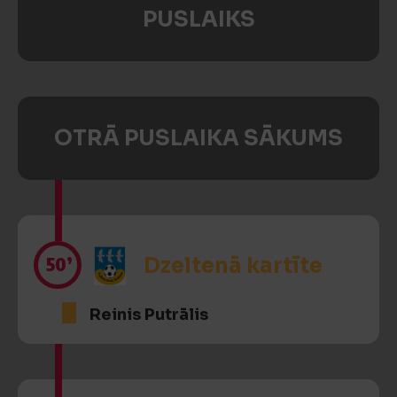
PUSLAIKS
OTRĀ PUSLAIKA SĀKUMS
50’
Dzeltenā kartīte
Reinis Putrālis