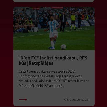
"Riga FC" iegūst handikapu, RFS
būs jāatspēlējas
Ceturtdienas vakarā savas spēles UEFA
Konferences līgas kvalifikācijas trešajā kārtā
aizvadīja divi Latvijas klubi. FC RFS izbraukumā ar
0:2 zaudēja Čehijas "Jablonec"...
06. augusts 2026.