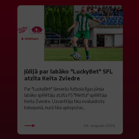
Jūlijā par labāko "LuckyBet" SFL
atzīta Keita Zviedre
Par "LuckyBet" Sieviešu futbola līgas jūnija
labāko spēlētāju atzīta FS "Metta" spēlētāja
Keita Zviedre. Uzvarētāja tika noskaidrota
balsojumā, kurā tika apkopotas...
06. augusts 2026.