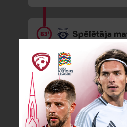
Spēlētāja ma
83’
Dzeltenā kart
88’
VĀĀĀĀRTI! 0
90
+2’