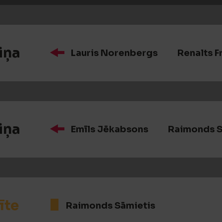
iņa
Lauris Norenbergs
Renalts F
iņa
Emīls Jēkabsons
Raimonds S
īte
Raimonds Sāmietis