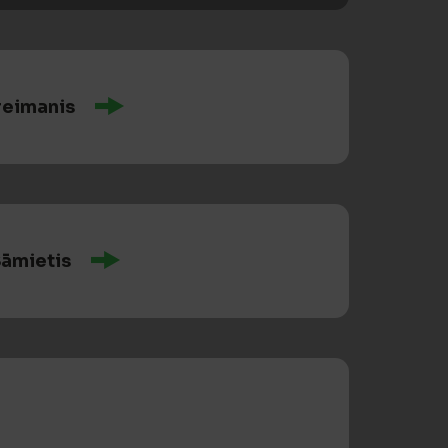
reimanis
āmietis