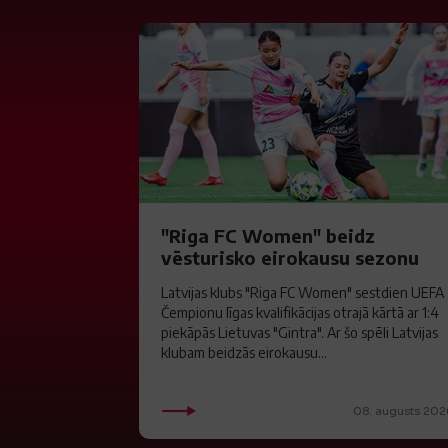
"Riga FC Women" beidz
vēsturisko eirokausu sezonu
Latvijas klubs "Riga FC Women" sestdien UEFA
Čempionu līgas kvalifikācijas otrajā kārtā ar 1:4
piekāpās Lietuvas "Gintra". Ar šo spēli Latvijas
klubam beidzās eirokausu...
08. augusts 202