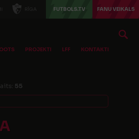
FUTBOLS.TV
FANU VEIKALS
I
RĪGA
OOTS
PROJEKTI
LFF
KONTAKTI
aits:
55
DA