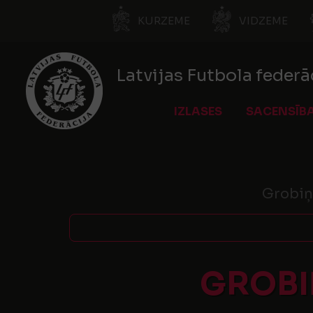
KURZEME
VIDZEME
Latvijas Futbola federā
IZLASES
SACENSĪB
Grobiņ
GROBI