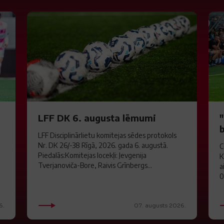
LFF DK 6. augusta lēmumi
LFF Disciplinārlietu komitejas sēdes protokols
Nr. DK 26/-38 Rīgā, 2026. gada 6. augustā.
C
Piedalās:Komitejas locekļi: Jevgenija
K
Tverjanoviča-Bore, Raivis Grīnbergs...
a
0
6.
07. augusts 2026.