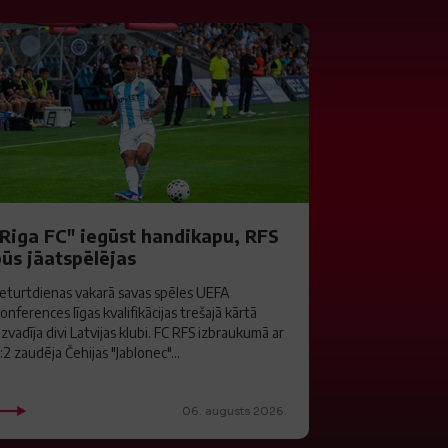
"Riga FC" iegūst handikapu, RFS
būs jāatspēlējas
eturtdienas vakarā savas spēles UEFA
onferences līgas kvalifikācijas trešajā kārtā
izvadīja divi Latvijas klubi. FC RFS izbraukumā ar
:2 zaudēja Čehijas "Jablonec"...
06. augusts 2026.