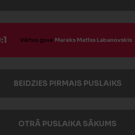
:1
Vārtus guva
Mareks Matīss Labanovskis
BEIDZIES PIRMAIS PUSLAIKS
OTRĀ PUSLAIKA SĀKUMS