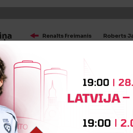
iņa
Renalts Freimanis
Roberts J
īte
Jurijs Teretenko
:2
Vārtus guva
Mareks Matīss Labanovskis