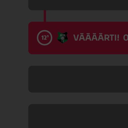
VĀĀĀĀRTI! 0
12’