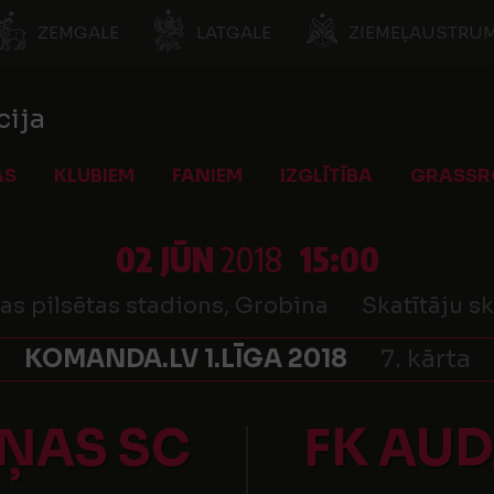
ZEMGALE
LATGALE
ZIEMEĻAUSTRUM
cija
AS
KLUBIEM
FANIEM
IZGLĪTĪBA
GRASSR
02 JŪN
2018
15:00
as pilsētas stadions, Grobina
Skatītāju sk
KOMANDA.LV 1.LĪGA 2018
7. kārta
ŅAS SC
FK AU