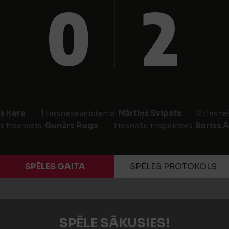
0
2
s Ķere
1 tiesneša asistents:
Mārtiņš Svipsts
2 tiesne
s tiesnesis:
Gunārs Roga
Tiesnešu inspektors:
Boriss 
SPĒLES GAITA
SPĒLES PROTOKOLS
SPĒLE SĀKUSIES!