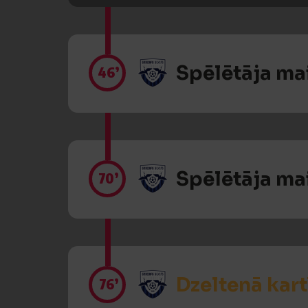
Spēlētāja ma
46’
Spēlētāja ma
70’
Dzeltenā kart
76’