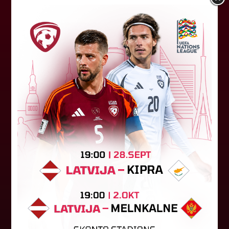
Jūlijā par labāko "LuckyBet" SFL
atzīta Keita Zviedre
Par "LuckyBet" Sieviešu futbola līgas jūnija
labāko spēlētāju atzīta FS "Metta" spēlētāja
Keita Zviedre. Uzvarētāja tika noskaidrota
balsojumā, kurā tika apkopotas...
06. augusts 2026.