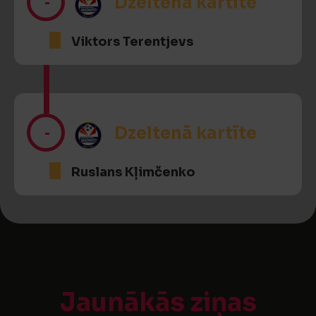
-
Dzeltenā kartīte
Viktors Terentjevs
-
Dzeltenā kartīte
Ruslans Kļimčenko
Jaunākās ziņas