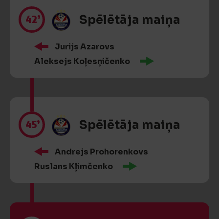
42’
Spēlētāja maiņa
Jurijs Azarovs
Aleksejs Koļesņičenko
45’
Spēlētāja maiņa
Andrejs Prohorenkovs
Ruslans Kļimčenko