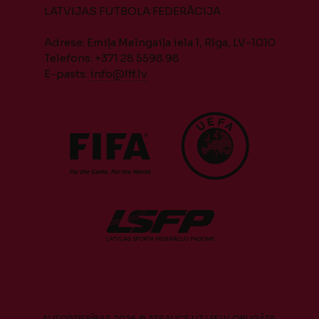
LATVIJAS FUTBOLA FEDERĀCIJA
Adrese: Emiļa Melngaiļa iela 1, Rīga, LV-1010
Telefons: +371 28 5598 98
E-pasts:
info@lff.lv
AUTORTIESĪBAS 2026 © ATSAUCE UZ LFF.LV OBLIGĀTA.