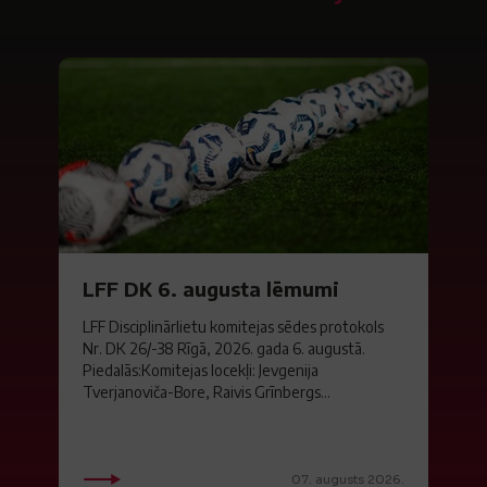
LFF DK 6. augusta lēmumi
LFF Disciplinārlietu komitejas sēdes protokols
Nr. DK 26/-38 Rīgā, 2026. gada 6. augustā.
Piedalās:Komitejas locekļi: Jevgenija
Tverjanoviča-Bore, Raivis Grīnbergs...
07. augusts 2026.