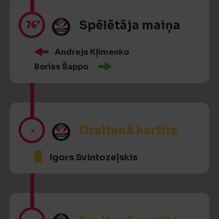
76’
Spēlētāja maiņa
Andrejs Kļimenko
Boriss Šappo
-
Dzeltenā kartīte
Igors Svintozeļskis