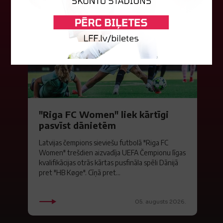
"Riga FC Women" liek kārtīgi
pasvīst dānietēm
Latvijas čempions sieviešu futbolā "Riga FC
Women" trešdien aizvadīja UEFA Čempionu līgas
kvalifikācijas otrās kārtas pusfināla spēli Dānijā
pret "HB Køge". Cīņā pret...
05. augusts 2026.