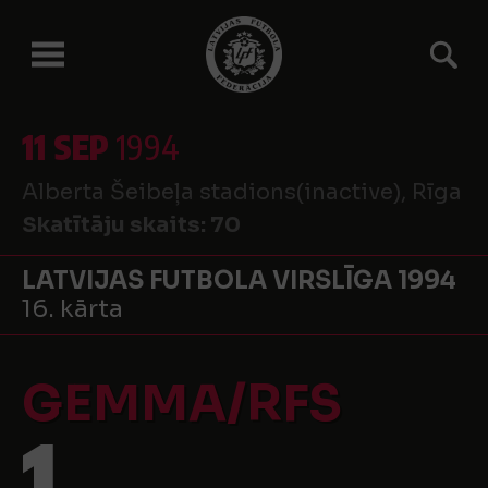
11 SEP
1994
Alberta Šeibeļa stadions(inactive), Rīga
Skatītāju skaits:
70
LATVIJAS FUTBOLA VIRSLĪGA 1994
16. kārta
GEMMA/RFS
1