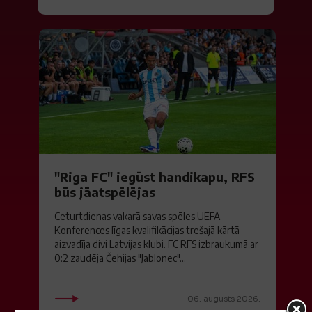
"Riga FC" iegūst handikapu, RFS
būs jāatspēlējas
Ceturtdienas vakarā savas spēles UEFA
Konferences līgas kvalifikācijas trešajā kārtā
aizvadīja divi Latvijas klubi. FC RFS izbraukumā ar
0:2 zaudēja Čehijas "Jablonec"...
06. augusts 2026.