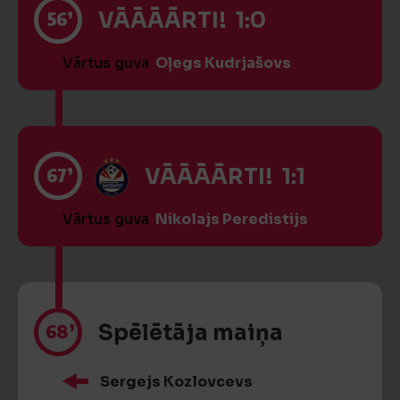
56’
VĀĀĀĀRTI! 1:0
Vārtus guva
Oļegs Kudrjašovs
67’
VĀĀĀĀRTI! 1:1
Vārtus guva
Nikolajs Peredistijs
68’
Spēlētāja maiņa
Sergejs Kozlovcevs