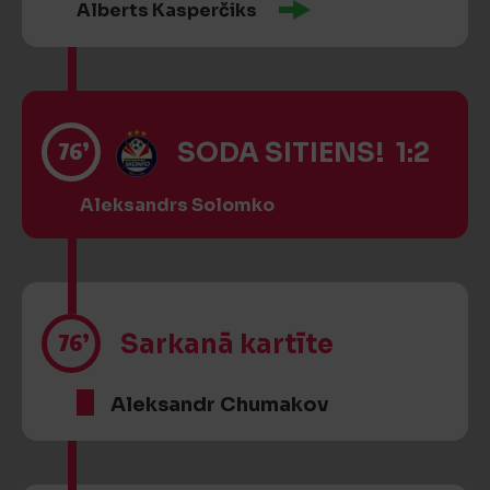
Alberts Kasperčiks
76’
SODA SITIENS! 1:2
Aleksandrs Solomko
76’
Sarkanā kartīte
Aleksandr Chumakov