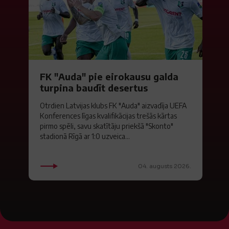
FK "Auda" pie eirokausu galda
turpina baudīt desertus
Otrdien Latvijas klubs FK "Auda" aizvadīja UEFA
Konferences līgas kvalifikācijas trešās kārtas
pirmo spēli, savu skatītāju priekšā "Skonto"
stadionā Rīgā ar 1:0 uzveica...
04. augusts 2026.