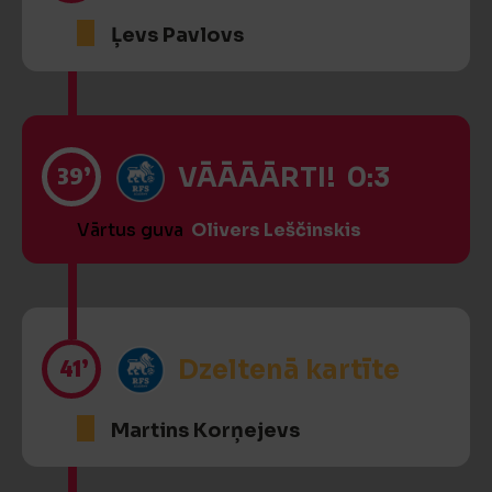
Ļevs Pavlovs
39’
VĀĀĀĀRTI! 0:3
Vārtus guva
Olivers Leščinskis
41’
Dzeltenā kartīte
Martins Korņejevs