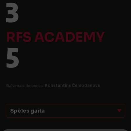
3
RFS ACADEMY
5
Galvenais tiesnesis:
Konstantīns Čemodanovs
Spēles gaita