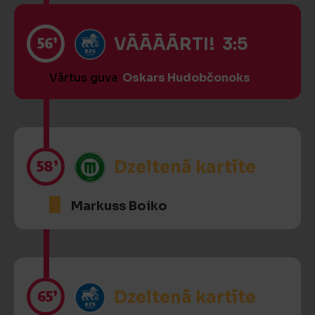
56’
VĀĀĀĀRTI! 3:5
Vārtus guva
Oskars Hudobčonoks
58’
Dzeltenā kartīte
Markuss Boiko
65’
Dzeltenā kartīte