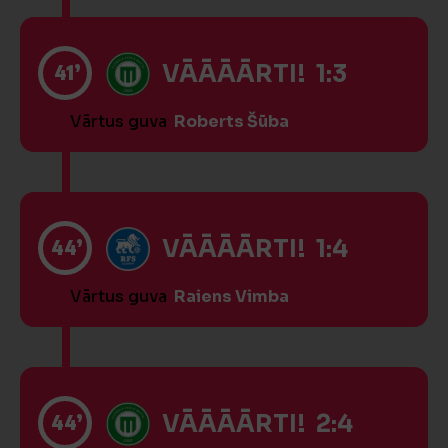
41’
VĀĀĀĀRTI! 1:3
Vārtus guva
Roberts Šūba
44’
VĀĀĀĀRTI! 1:4
Vārtus guva
Raiens Vimba
44’
VĀĀĀĀRTI! 2:4