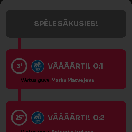
SPĒLE SĀKUSIES!
3’
VĀĀĀĀRTI! 0:1
Vārtus guva
Marks Matvejevs
25’
VĀĀĀĀRTI! 0:2
Vārtus guva
Artemijs Izotovs