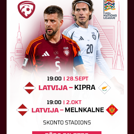
Jūlijā par labāko "LuckyBet" SFL
atzīta Keita Zviedre
Par "LuckyBet" Sieviešu futbola līgas jūnija
labāko spēlētāju atzīta FS "Metta" spēlētāja
Keita Zviedre. Uzvarētāja tika noskaidrota
balsojumā, kurā tika apkopotas...
06. augusts 2026.