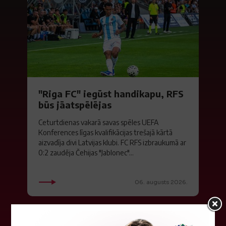
"Riga FC" iegūst handikapu, RFS
būs jāatspēlējas
Ceturtdienas vakarā savas spēles UEFA
Konferences līgas kvalifikācijas trešajā kārtā
aizvadīja divi Latvijas klubi. FC RFS izbraukumā ar
0:2 zaudēja Čehijas "Jablonec"...
06. augusts 2026.