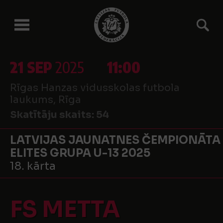
21 SEP
2025
11:00
Rīgas Hanzas vidusskolas futbola
laukums, Rīga
Skatītāju skaits:
54
LATVIJAS JAUNATNES ČEMPIONĀTA
ELITES GRUPA U-13 2025
18. kārta
FS METTA