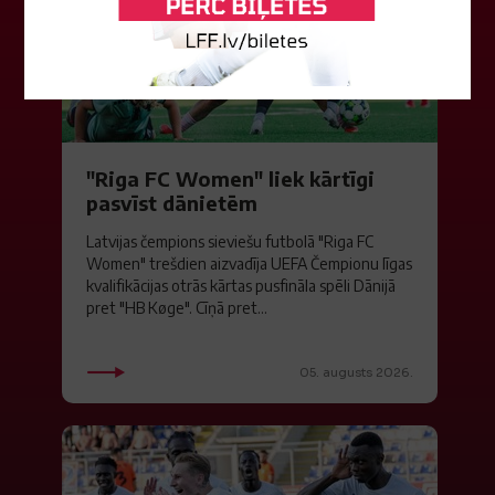
"Riga FC Women" liek kārtīgi
pasvīst dānietēm
Latvijas čempions sieviešu futbolā "Riga FC
Women" trešdien aizvadīja UEFA Čempionu līgas
kvalifikācijas otrās kārtas pusfināla spēli Dānijā
pret "HB Køge". Cīņā pret...
05. augusts 2026.