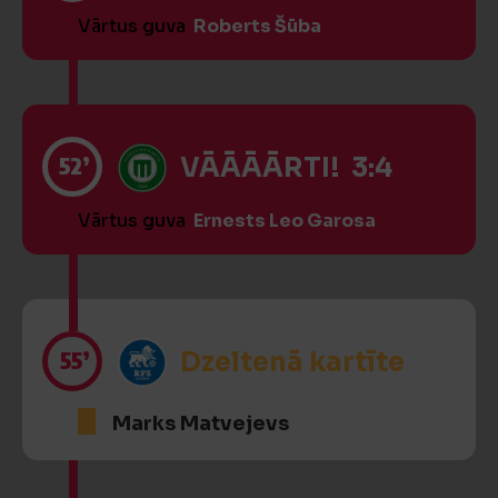
Vārtus guva
Roberts Šūba
52’
VĀĀĀĀRTI! 3:4
Vārtus guva
Ernests Leo Garosa
55’
Dzeltenā kartīte
Marks Matvejevs