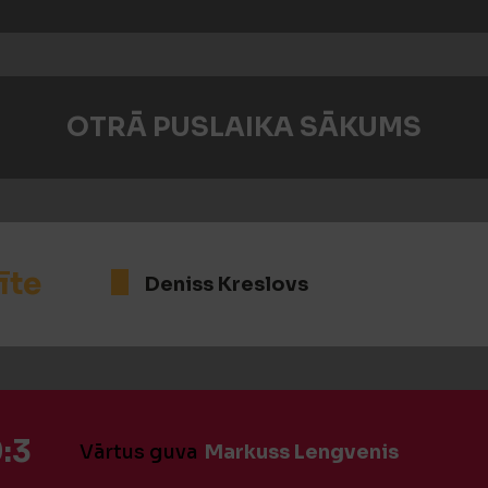
OTRĀ PUSLAIKA SĀKUMS
īte
Deniss Kreslovs
:3
Vārtus guva
Markuss Lengvenis