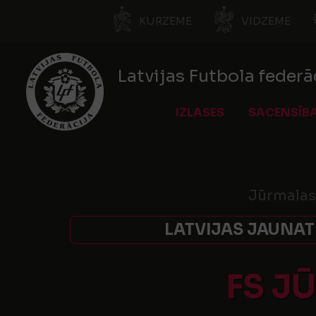
KURZEME
VIDZEME
Latvijas Futbola federā
IZLASES
SACENSĪB
Jūrmalas
LATVIJAS JAUNAT
FS J