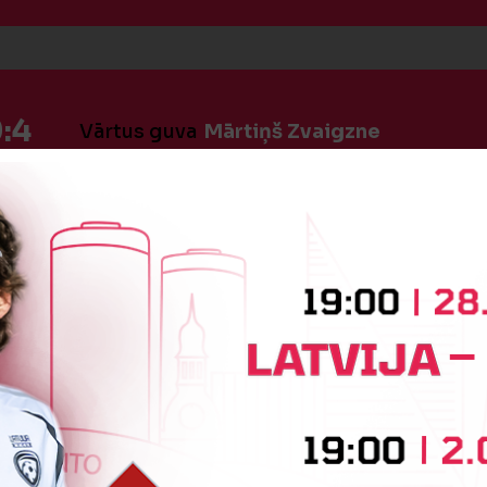
:4
Vārtus guva
Mārtiņš Zvaigzne
:5
Vārtus guva
Markuss Lengvenis
:5
Vārtus guva
Kārlis Grinsons