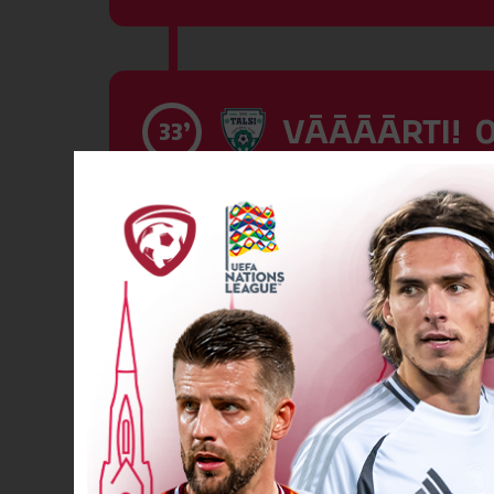
VĀĀĀĀRTI! 0
33’
VĀĀĀĀRTI! 0
33’
VĀĀĀĀRTI! 1
33’