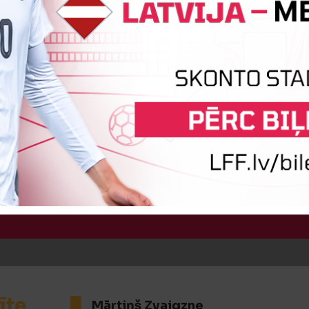
īte
Renāts Romanovskis
:6
Vārtus guva
Mariuss Feldbergs
īte
Mārtiņš Zvaigzne