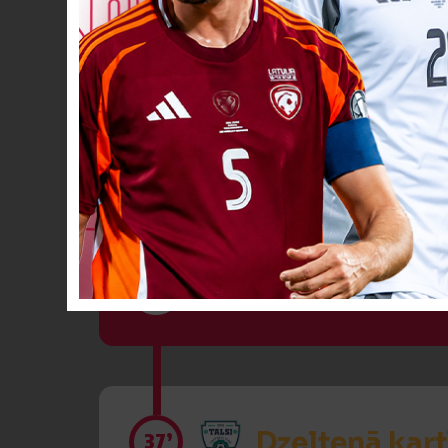
Dzeltenā kart
34’
VĀĀĀĀRTI! 1
35’
Dzeltenā kart
37’