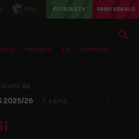
FUTBOLS.TV
FANU VEIKALS
I
RĪGA
OOTS
PROJEKTI
LFF
KONTAKTI
 skaits:
52
 2025/26
1. kārta
SI