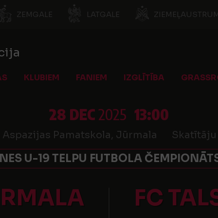
ZEMGALE
LATGALE
ZIEMEĻAUSTRUM
cija
AS
KLUBIEM
FANIEM
IZGLĪTĪBA
GRASSR
28 DEC
2025
13:00
 Aspazijas Pamatskola, Jūrmala
Skatītāju
NES U-19 TELPU FUTBOLA ČEMPIONĀTS
ŪRMALA
FC TAL