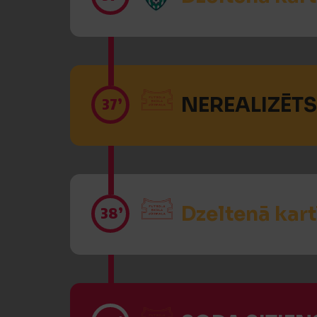
NEREALIZĒTS
37’
Dzeltenā kart
38’