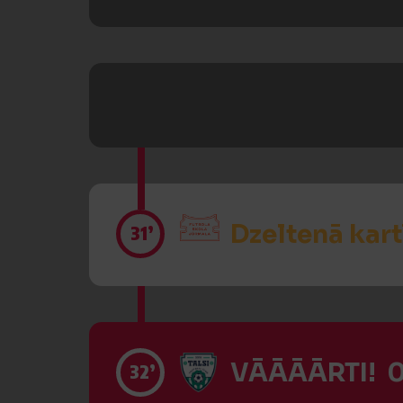
Dzeltenā kart
31’
VĀĀĀĀRTI! 0
32’