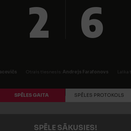
2
6
acevičs
Otrais tiesnesis:
Andrejs Farafonovs
Laika 
SPĒLES GAITA
SPĒLES PROTOKOLS
SPĒLE SĀKUSIES!