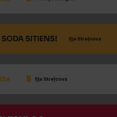
 SODA SITIENS!
Iļja Streļcovs
īte
Iļja Streļcovs