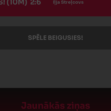
! (10M) 2:6
Iļja Streļcovs
SPĒLE BEIGUSIES!
Jaunākās ziņas