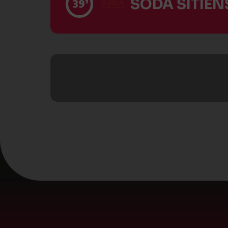
SODA SITIENS
39’