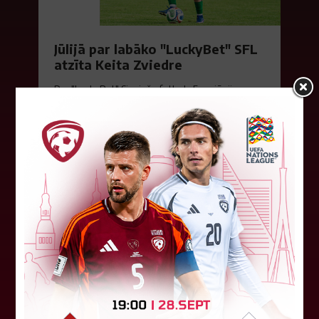
Jūlijā par labāko "LuckyBet" SFL
atzīta Keita Zviedre
Par "LuckyBet" Sieviešu futbola līgas jūnija
labāko spēlētāju atzīta FS "Metta" spēlētāja
Keita Zviedre. Uzvarētāja tika noskaidrota
balsojumā, kurā tika apkopotas...
06. augusts 2026.