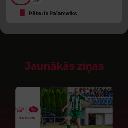
Pēteris Palameiks
Jaunākās ziņas