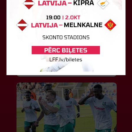
"Riga FC Women" liek kārtīgi
pasvīst dānietēm
Latvijas čempions sieviešu futbolā "Riga FC
Women" trešdien aizvadīja UEFA Čempionu līgas
kvalifikācijas otrās kārtas pusfināla spēli Dānijā
pret "HB Køge". Cīņā pret...
05. augusts 2026.