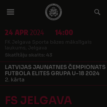
24 APR
2024
14:00
FK Jelgava Sporta bāzes mākslīgais
laukums, Jelgava
Skatītāju skaits:
43
LATVIJAS JAUNATNES ČEMPIONATS
FUTBOLA ELITES GRUPA U-18 2024
2. kārta
FS JELGAVA