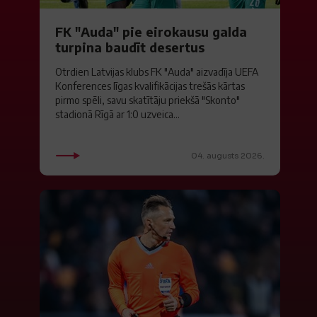
FK "Auda" pie eirokausu galda
turpina baudīt desertus
Otrdien Latvijas klubs FK "Auda" aizvadīja UEFA
Konferences līgas kvalifikācijas trešās kārtas
pirmo spēli, savu skatītāju priekšā "Skonto"
stadionā Rīgā ar 1:0 uzveica...
04. augusts 2026.