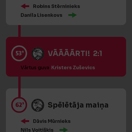
Robins Stērninieks
Danila Lisenkovs
53’
VĀĀĀĀRTI! 2:1
Vārtus guva
Kristers Zuševics
62’
Spēlētāja maiņa
Dāvis Mūrnieks
Nils Voitiškis