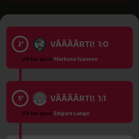
2’
VĀĀĀĀRTI! 1:0
Vārtus guva
Markuss Ivanovs
5’
VĀĀĀĀRTI! 1:1
Vārtus guva
Edgars Lange