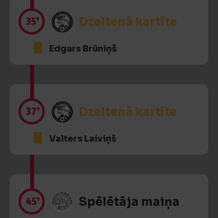
35’
Dzeltenā kartīte
Edgars Brūniņš
37’
Dzeltenā kartīte
Valters Laiviņš
45’
Spēlētāja maiņa