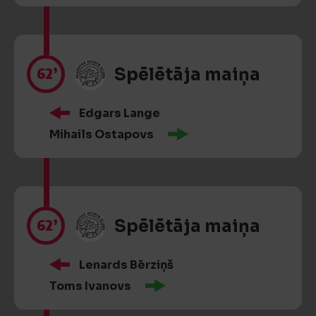
62’
Spēlētāja maiņa
Edgars Lange
Mihails Ostapovs
62’
Spēlētāja maiņa
Lenards Bērziņš
Toms Ivanovs