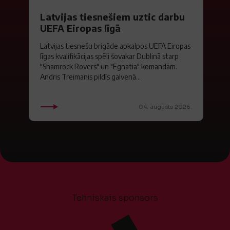
Latvijas tiesnešiem uztic darbu
UEFA Eiropas līgā
Latvijas tiesnešu brigāde apkalpos UEFA Eiropas
līgas kvalifikācijas spēli šovakar Dublinā starp
"Shamrock Rovers" un "Egnatia" komandām.
Andris Treimanis pildīs galvenā...
04. augusts 2026.
Tehniskais sponsors