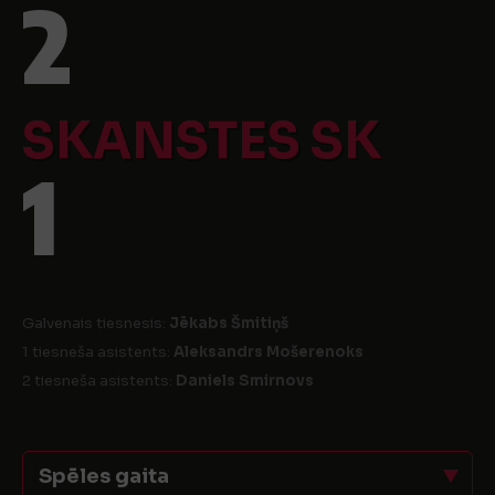
2
SKANSTES SK
1
Galvenais tiesnesis:
Jēkabs Šmitiņš
1 tiesneša asistents:
Aleksandrs Mošerenoks
2 tiesneša asistents:
Daniels Smirnovs
Spēles gaita