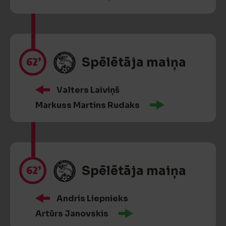
62’
Spēlētāja maiņa
Valters Laiviņš
Markuss Martins Rudaks
62’
Spēlētāja maiņa
Andris Liepnieks
Artūrs Janovskis