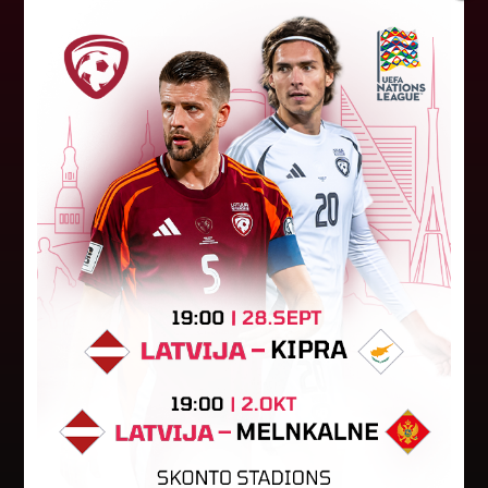
Latvijas tiesnešiem uztic darbu
UEFA Eiropas līgā
Latvijas tiesnešu brigāde apkalpos UEFA Eiropas
līgas kvalifikācijas spēli šovakar Dublinā starp
"Shamrock Rovers" un "Egnatia" komandām.
Andris Treimanis pildīs galvenā...
04. augusts 2026.