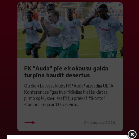
FK "Auda" pie eirokausu galda
turpina baudīt desertus
Otrdien Latvijas klubs FK "Auda" aizvadīja UEFA
Konferences līgas kvalifikācijas trešās kārtas
pirmo spēli, savu skatītāju priekšā "Skonto"
stadionā Rīgā ar 1:0 uzveica...
04. augusts 2026.