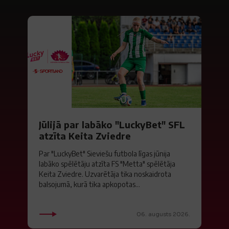
Jūlijā par labāko "LuckyBet" SFL
atzīta Keita Zviedre
Par "LuckyBet" Sieviešu futbola līgas jūnija
labāko spēlētāju atzīta FS "Metta" spēlētāja
Keita Zviedre. Uzvarētāja tika noskaidrota
balsojumā, kurā tika apkopotas...
06. augusts 2026.