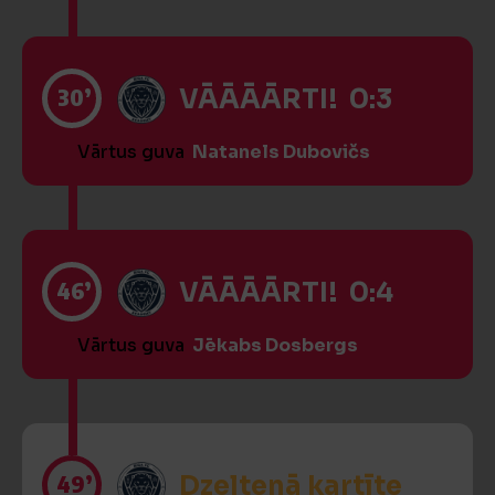
30’
VĀĀĀĀRTI! 0:3
Vārtus guva
Natanels Dubovičs
46’
VĀĀĀĀRTI! 0:4
Vārtus guva
Jēkabs Dosbergs
49’
Dzeltenā kartīte