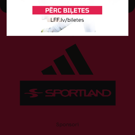
Tehniskais sponsors
Sponsori