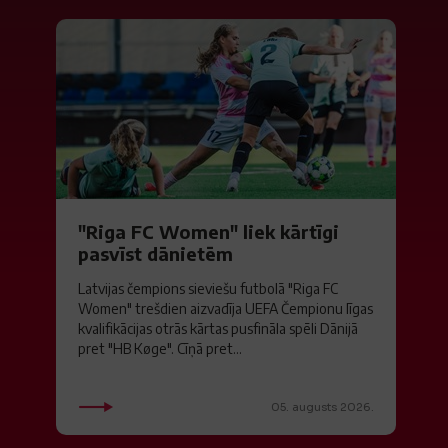
"Riga FC Women" liek kārtīgi
pasvīst dānietēm
Latvijas čempions sieviešu futbolā "Riga FC
Women" trešdien aizvadīja UEFA Čempionu līgas
kvalifikācijas otrās kārtas pusfināla spēli Dānijā
pret "HB Køge". Cīņā pret...
05. augusts 2026.