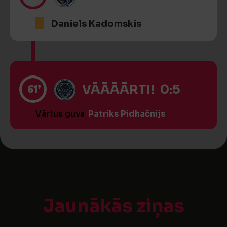
Daniels Kadomskis
61’
VĀĀĀĀRTI! 0:5
Vārtus guva
Patriks Pidhačnijs
Jaunākās ziņas