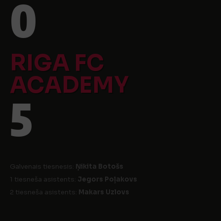
0
RIGA FC
ACADEMY
5
Galvenais tiesnesis:
Ņikita Botošs
1 tiesneša asistents:
Jegors Poļakovs
2 tiesneša asistents:
Makars Uzlovs