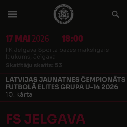
17 MAI
2026
18:00
FK Jelgava Sporta bāzes mākslīgais
laukums, Jelgava
Skatītāju skaits:
53
LATVIJAS JAUNATNES ČEMPIONĀTS
FUTBOLĀ ELITES GRUPA U-14 2026
10. kārta
FS JELGAVA