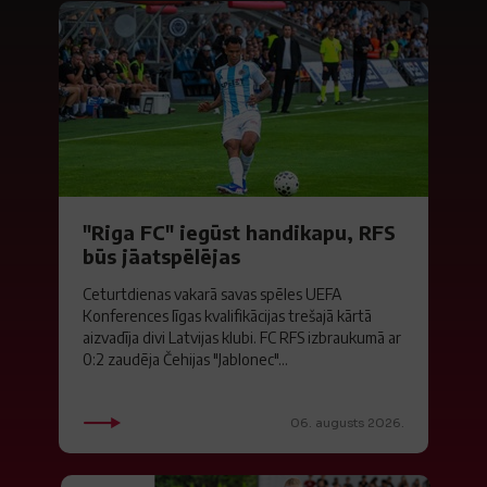
"Riga FC" iegūst handikapu, RFS
būs jāatspēlējas
Ceturtdienas vakarā savas spēles UEFA
Konferences līgas kvalifikācijas trešajā kārtā
aizvadīja divi Latvijas klubi. FC RFS izbraukumā ar
0:2 zaudēja Čehijas "Jablonec"...
06. augusts 2026.