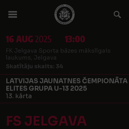
16 AUG
2025
13:00
FK Jelgava Sporta bāzes mākslīgais
laukums, Jelgava
Skatītāju skaits:
34
LATVIJAS JAUNATNES ČEMPIONĀTA
ELITES GRUPA U-13 2025
13. kārta
FS JELGAVA