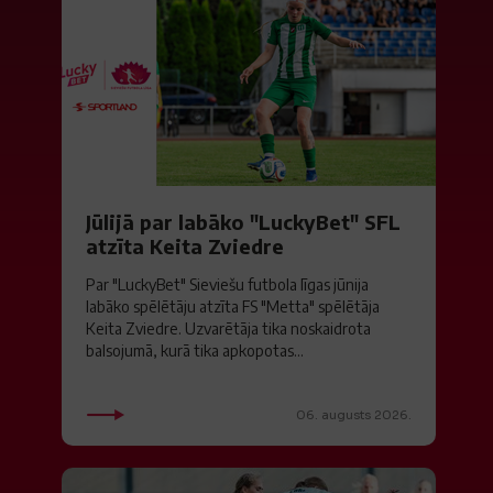
Jūlijā par labāko "LuckyBet" SFL
atzīta Keita Zviedre
Par "LuckyBet" Sieviešu futbola līgas jūnija
labāko spēlētāju atzīta FS "Metta" spēlētāja
Keita Zviedre. Uzvarētāja tika noskaidrota
balsojumā, kurā tika apkopotas...
06. augusts 2026.