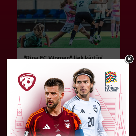
"Riga FC Women" liek kārtīgi
pasvīst dānietēm
Latvijas čempions sieviešu futbolā "Riga FC
Women" trešdien aizvadīja UEFA Čempionu līgas
kvalifikācijas otrās kārtas pusfināla spēli Dānijā
pret "HB Køge". Cīņā pret...
05. augusts 2026.