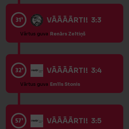
31’
VĀĀĀĀRTI! 3:3
Vārtus guva
Renārs Zeltiņš
32’
VĀĀĀĀRTI! 3:4
Vārtus guva
Emīls Stonis
57’
VĀĀĀĀRTI! 3:5