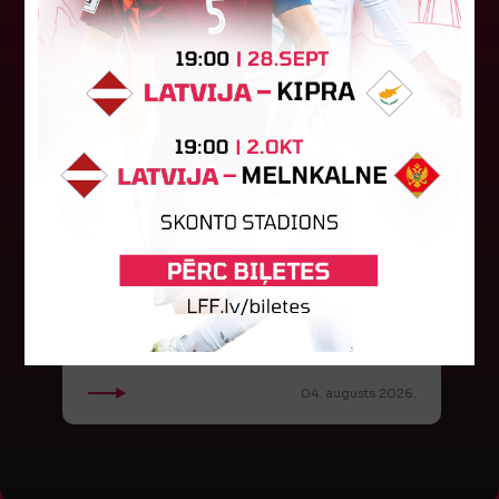
FK "Auda" pie eirokausu galda
turpina baudīt desertus
Otrdien Latvijas klubs FK "Auda" aizvadīja UEFA
Konferences līgas kvalifikācijas trešās kārtas
pirmo spēli, savu skatītāju priekšā "Skonto"
stadionā Rīgā ar 1:0 uzveica...
04. augusts 2026.