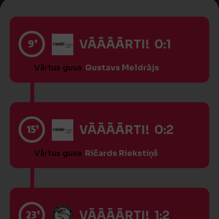
9’
VĀĀĀĀRTI! 0:1
Vārtus guva
Gustavs Meldrājs
15’
VĀĀĀĀRTI! 0:2
Vārtus guva
Ričards Riekstiņš
23’
VĀĀĀĀRTI! 1:2