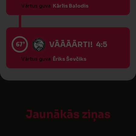
Vārtus guva
Kārlis Balodis
67’
VĀĀĀĀRTI! 4:5
Vārtus guva
Ēriks Ševčiks
Jaunākās ziņas