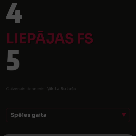
4
LIEPĀJAS FS
5
Galvenais tiesnesis:
Ņikita Botošs
Spēles gaita