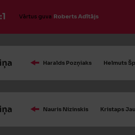
:1
Vārtus guva
Roberts Adītājs
iņa
Haralds Pozņiaks
Helmuts Š
iņa
Nauris Nizinskis
Kristaps Jau