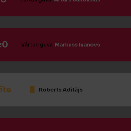
:0
Vārtus guva
Markuss Ivanovs
īte
Roberts Adītājs