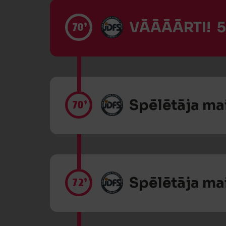
VĀĀĀĀRTI! 5
70’
Spēlētāja ma
70’
Spēlētāja ma
72’