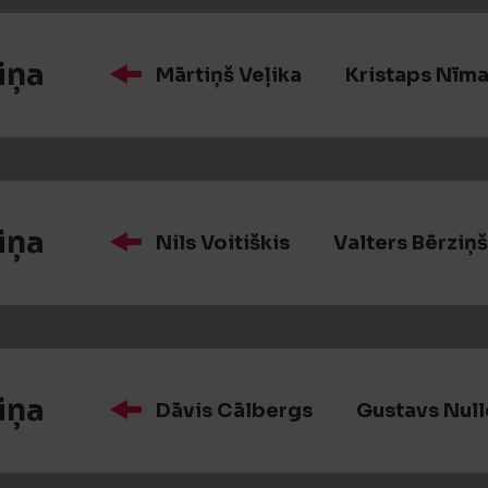
iņa
Mārtiņš Veļika
Kristaps Nīma
iņa
Nils Voitiškis
Valters Bērziņš
iņa
Dāvis Cālbergs
Gustavs Null