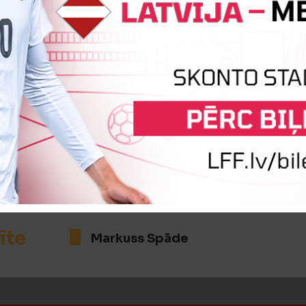
iņa
Ādams Dreimanis
Kristiāns 
iņa
Kristers Zuševics
Marks Kur
īte
Markuss Spāde