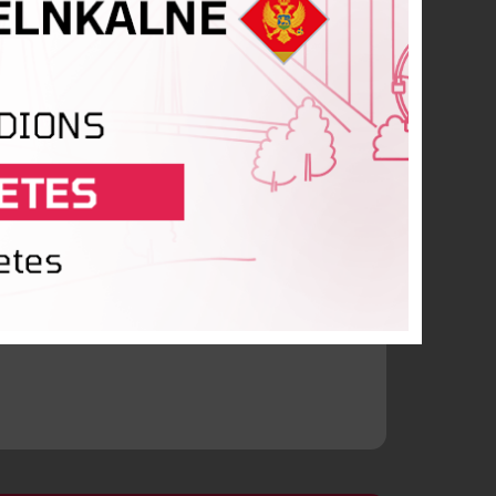
Bernāns
čanovs