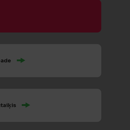
pade
taiķis