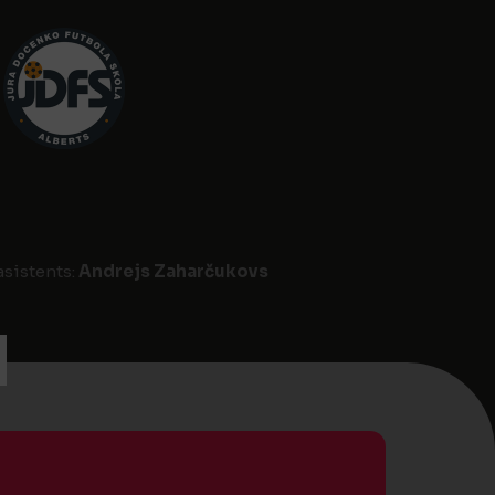
asistents:
Andrejs Zaharčukovs