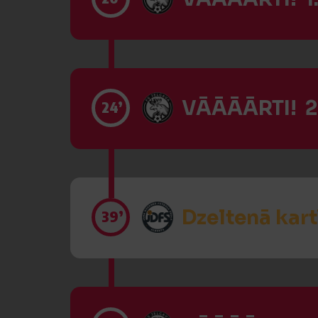
VĀĀĀĀRTI! 2
24’
Dzeltenā kart
39’