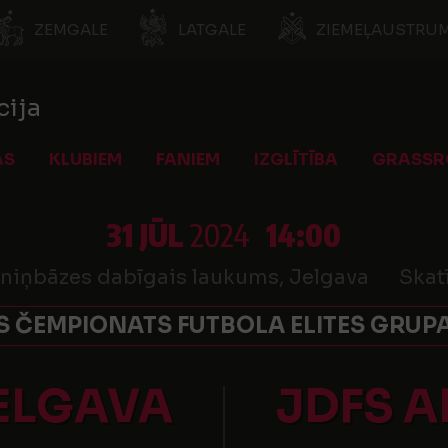
ZEMGALE
LATGALE
ZIEMEĻAUSTRUM
cija
AS
KLUBIEM
FANIEM
IZGLĪTĪBA
GRASSR
31 JŪL
2024
14:00
eniņbāzes dabīgais laukums, Jelgava
Skat
 ČEMPIONATS FUTBOLA ELITES GRUPA
JELGAVA
JDFS A