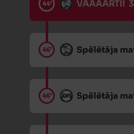
VĀĀĀĀRTI! 3
44’
Spēlētāja ma
46’
Spēlētāja ma
46’