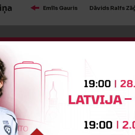
iņa
Emīls Gauris
Dāvids Ralfs Zā
:0
Vārtus guva
Nils Voitiškis
:0
Vārtus guva
Nils Voitiškis