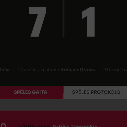
7
1
tošs
1 tiesneša asistents:
Romāns Uzlovs
2 tiesneša 
SPĒLES GAITA
SPĒLES PROTOKOLS
:0
Vārtus guva
Artūrs Janovskis