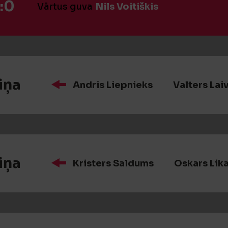
:0
Vārtus guva
Nils Voitiškis
iņa
Andris Liepnieks
Valters Lai
iņa
Kristers Saldums
Oskars Lik