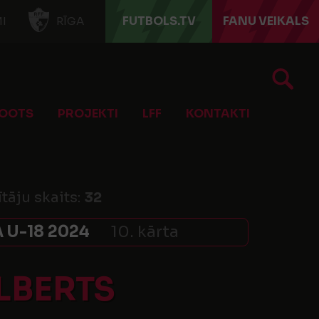
FUTBOLS.TV
FANU VEIKALS
I
RĪGA
OOTS
PROJEKTI
LFF
KONTAKTI
ītāju skaits:
32
 U-18 2024
10. kārta
LBERTS