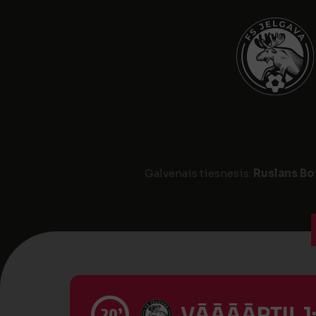
Galvenais tiesnesis:
Ruslans Bo
VĀĀĀĀRTI! 1
20’