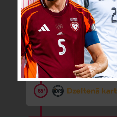
Spēlētāja ma
62’
Spēlētāja ma
62’
Dzeltenā kart
65’