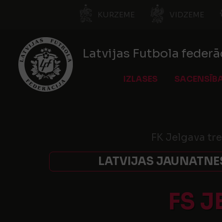
KURZEME
VIDZEME
Latvijas Futbola federā
IZLASES
SACENSĪB
FK Jelgava tr
LATVIJAS JAUNATNES
FS 