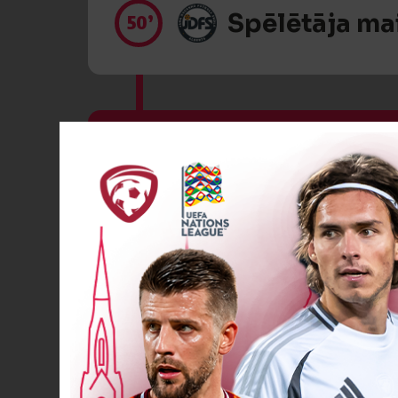
Spēlētāja ma
50’
VĀĀĀĀRTI! 4
51’
VĀĀĀĀRTI! 5
61’