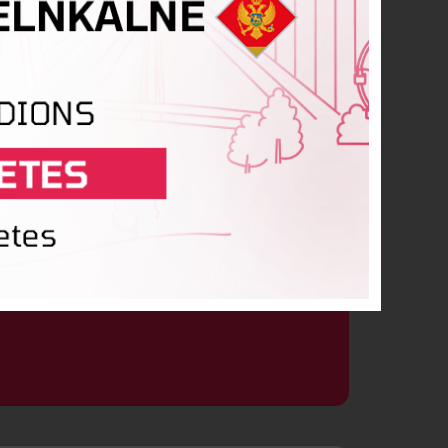
īss Čirkunovs