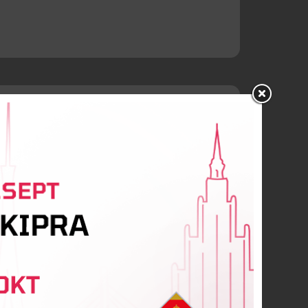
Sniķeris
īdaka