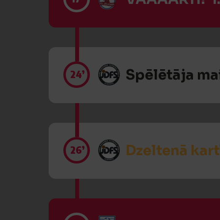
Spēlētāja ma
24’
Dzeltenā kart
26’