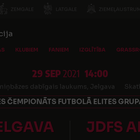
ZEMGALE
LATGALE
ZIEMEĻAUSTRUM
cija
AS
KLUBIEM
FANIEM
IZGLĪTĪBA
GRASSR
29 SEP
2021
14:00
eniņbāzes dabīgais laukums, Jelgava
Skatī
S ČEMPIONĀTS FUTBOLĀ ELITES GRUPA
JELGAVA
JDFS A