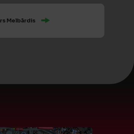
urs Melbārdis