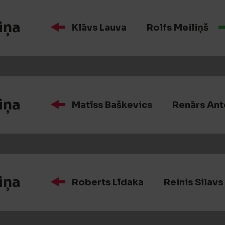
iņa
Klāvs Lauva
Rolfs Meiliņš
iņa
Matīss Baškevics
Renārs Ant
iņa
Roberts Līdaka
Reinis Silavs