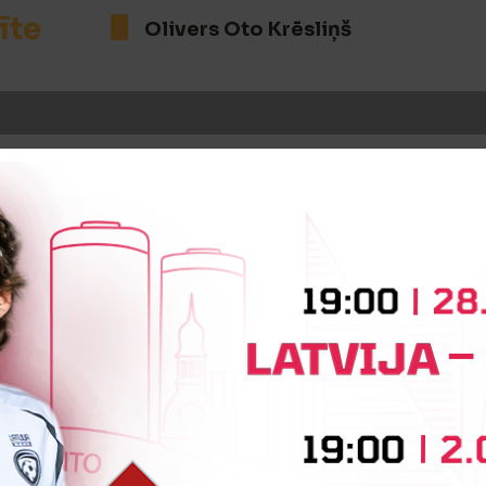
īte
Olivers Oto Krēsliņš
iņa
Haralds Zālītis
Bruts Georgs 
iņa
Dāvids Šalkovskis
Roberts L