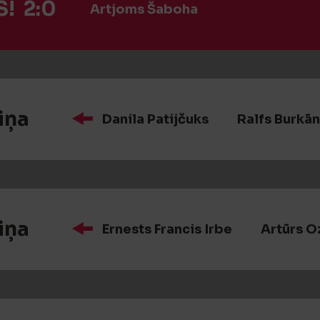
! 2:0
Artjoms Šaboha
iņa
Danila Patijčuks
Ralfs Burkā
iņa
Ernests Francis Irbe
Artūrs O