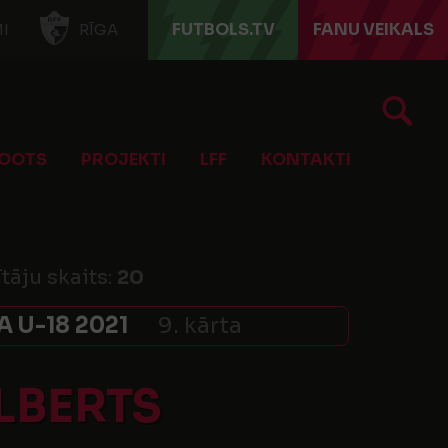
FUTBOLS.TV
FANU VEIKALS
I
RĪGA
OOTS
PROJEKTI
LFF
KONTAKTI
tāju skaits:
20
 U-18 2021
9. kārta
LBERTS