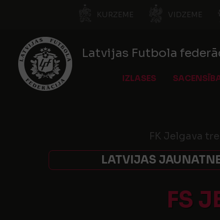
KURZEME
VIDZEME
Latvijas Futbola federā
IZLASES
SACENSĪB
FK Jelgava tr
LATVIJAS JAUNATNE
FS 