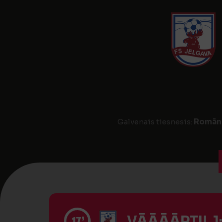
Galvenais tiesnesis:
Romāns
VĀĀĀĀRTI! 1
17’