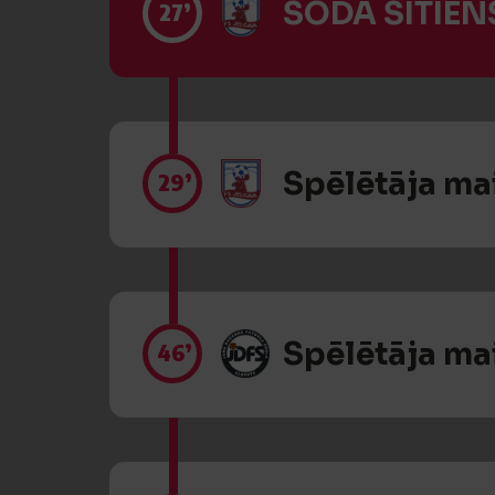
SODA SITIENS
27’
Spēlētāja ma
29’
Spēlētāja ma
46’