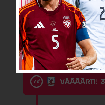
Spēlētāja ma
68’
Dzeltenā kart
72’
VĀĀĀĀRTI! 3
72’