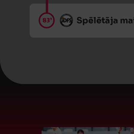
Spēlētāja ma
83’