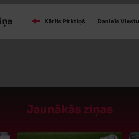
iņa
Kārlis Pirktiņš
Daniels Viest
Jaunākās ziņas