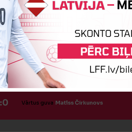
iņa
Kristaps Ričards Sleņģis
Mat
īte
Artjoms Šaboha
:0
Vārtus guva
Matīss Čirkunovs