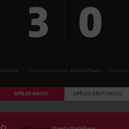
3
0
 Uzlovs
1 tiesneša asistents:
Marita Vītola
2 tiesneš
SPĒLES GAITA
SPĒLES PROTOKOLS
:0
Vārtus guva
Danila Patijčuks