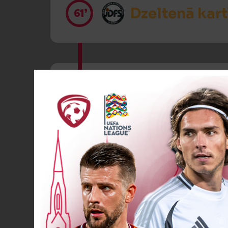
Dzeltenā kart
61’
Spēlētāja ma
61’
Spēlētāja ma
61’