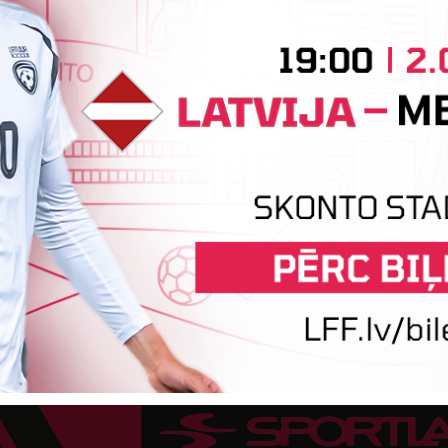
būs jāatspēlējas
a
Ceturtdienas vakarā savas spēles UEFA
P
Konferences līgas kvalifikācijas trešajā kārtā
l
aizvadīja divi Latvijas klubi. FC RFS izbraukumā ar
K
0:2 zaudēja Čehijas "Jablonec"...
b
6.
06. augusts 2026.
Tehniskais sponsors