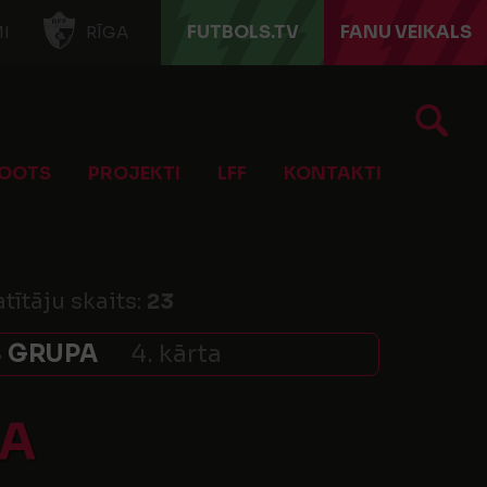
FUTBOLS.TV
FANU VEIKALS
I
RĪGA
OOTS
PROJEKTI
LFF
KONTAKTI
tītāju skaits:
23
B GRUPA
4. kārta
DA