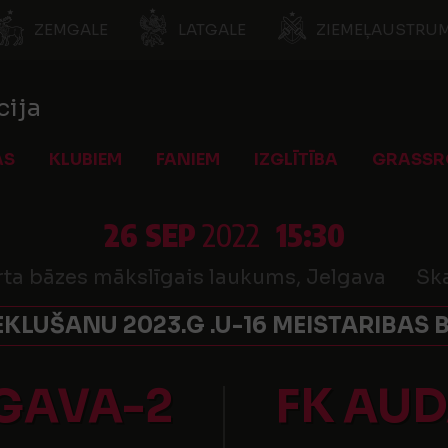
ZEMGALE
LATGALE
ZIEMEĻAUSTRUM
cija
AS
KLUBIEM
FANIEM
IZGLĪTĪBA
GRASSR
26 SEP
2022
15:30
rta bāzes mākslīgais laukums, Jelgava
Ska
EKLUŠANU 2023.G .U-16 MEISTARIBAS 
LGAVA-2
FK AU