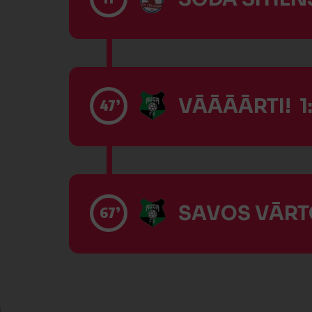
VĀĀĀĀRTI! 1:
47’
SAVOS VĀRTO
67’