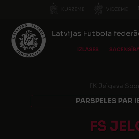
KURZEME
VIDZEME
Latvijas Futbola federā
IZLASES
SACENSĪB
FK Jelgava Spo
PARSPELES PAR I
FS JE