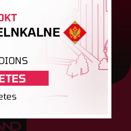
tzīta Keita Zviedre
ar "LuckyBet" Sieviešu futbola līgas jūnija
abāko spēlētāju atzīta FS "Metta" spēlētāja
eita Zviedre. Uzvarētāja tika noskaidrota
alsojumā, kurā tika apkopotas...
06. augusts 2026.