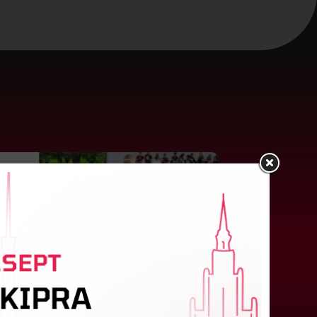
ūlijā par labāko "LuckyBet" SFL