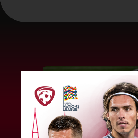
LFF DK 6. augusta lēmumi