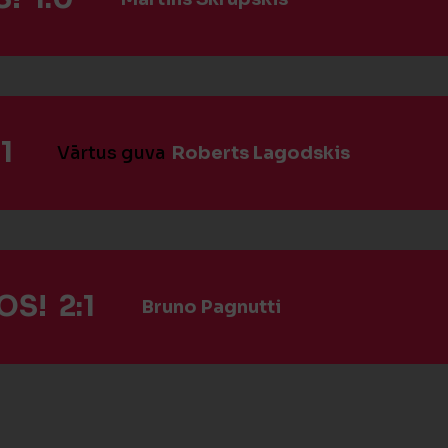
1
Vārtus guva
Roberts Lagodskis
S! 2:1
Bruno Pagnutti