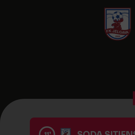
SODA SITIENS
11’