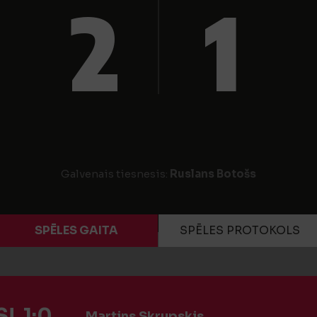
2
1
Galvenais tiesnesis:
Ruslans Botošs
SPĒLES GAITA
SPĒLES PROTOKOLS
! 1:0
Martins Skrupskis