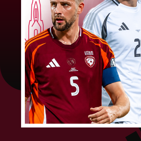
LFF Disciplinārlietu komitejas sēdes protokols
Nr. DK 26/-38 Rīgā, 2026. gada 6. augustā.
Piedalās:Komitejas locekļi: Jevgenija
Tverjanoviča-Bore, Raivis Grīnbergs...
07. augusts 202