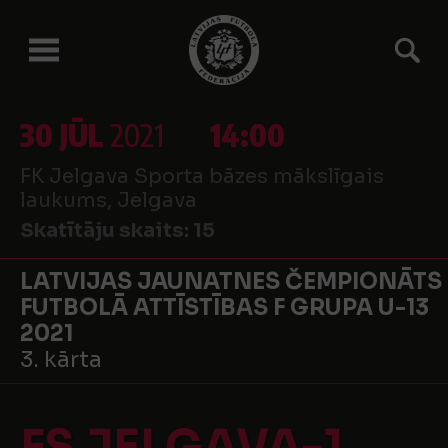
30 JŪL
2021
14:00
FK Jelgava Sporta bāzes mākslīgais
laukums, Jelgava
Skatītāju skaits:
15
LATVIJAS JAUNATNES ČEMPIONĀTS
FUTBOLĀ ATTĪSTĪBAS F GRUPA U-13
2021
3. kārta
FS JELGAVA-1