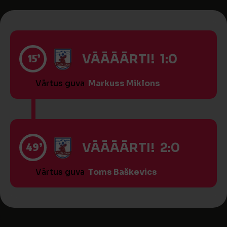
15’
VĀĀĀĀRTI! 1:0
Vārtus guva
Markuss Miklons
49’
VĀĀĀĀRTI! 2:0
Vārtus guva
Toms Baškevics