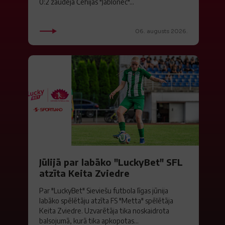
0:2 zaudēja Čehijas "Jablonec"...
06. augusts 2026.
Jūlijā par labāko "LuckyBet" SFL
atzīta Keita Zviedre
Par "LuckyBet" Sieviešu futbola līgas jūnija
labāko spēlētāju atzīta FS "Metta" spēlētāja
Keita Zviedre. Uzvarētāja tika noskaidrota
balsojumā, kurā tika apkopotas...