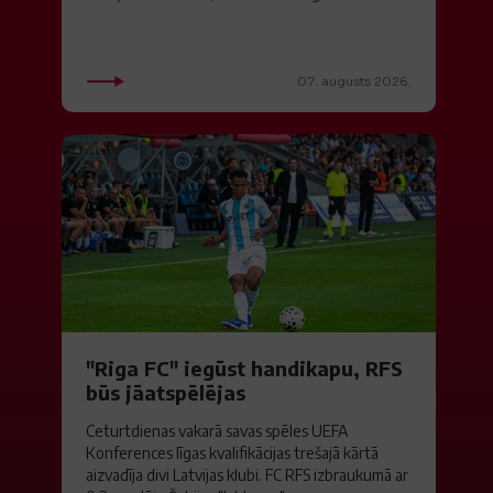
07. augusts 2026.
"Riga FC" iegūst handikapu, RFS
būs jāatspēlējas
Ceturtdienas vakarā savas spēles UEFA
Konferences līgas kvalifikācijas trešajā kārtā
aizvadīja divi Latvijas klubi. FC RFS izbraukumā ar