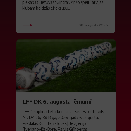
piekāpās Lietuvas "Gintra". Ar šo spēli Latvijas
klubam beidzās eirokausu...
08. augusts 2026.
LFF DK 6. augusta lēmumi
LFF Disciplinārlietu komitejas sēdes protokols
Nr. DK 26/-38 Rīgā, 2026. gada 6. augustā.
Piedalās:Komitejas locekļi: Jevgenija
Tverjanoviča-Bore, Raivis Grīnbergs...