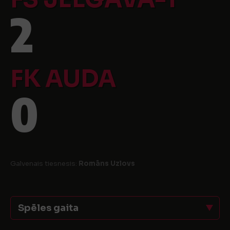
2
FK AUDA
0
Galvenais tiesnesis:
Romāns Uzlovs
Spēles gaita