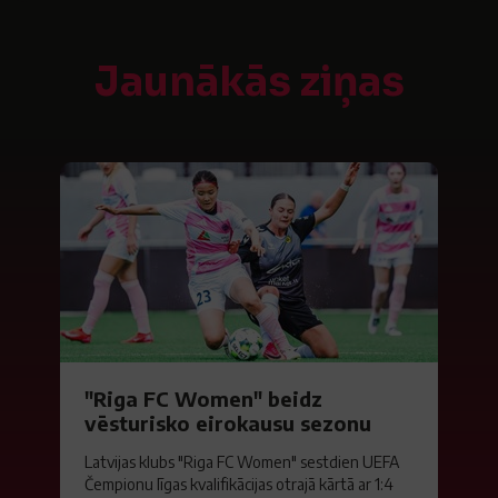
Jaunākās ziņas
"Riga FC Women" beidz
vēsturisko eirokausu sezonu
Latvijas klubs "Riga FC Women" sestdien UEFA
Čempionu līgas kvalifikācijas otrajā kārtā ar 1:4