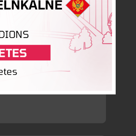
vi piespēlēja
Ņikita Ivanovs