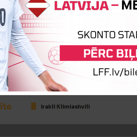
1
Vārtus guva
Jegors Morozs
Rezultatī
:1
Vārtus guva
Antons Kurakins
īte
Irakli Klimiashvili