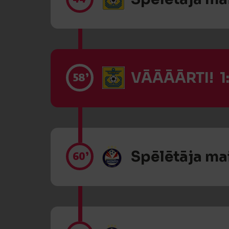
VĀĀĀĀRTI! 1
58’
Spēlētāja ma
60’