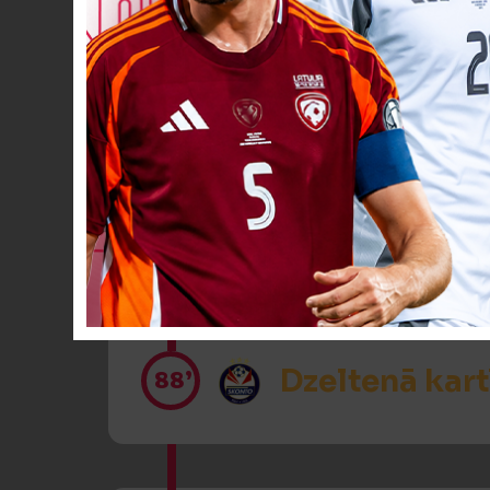
VĀĀĀĀRTI! 1:
85’
VĀĀĀĀRTI! 2
88’
Dzeltenā kart
88’