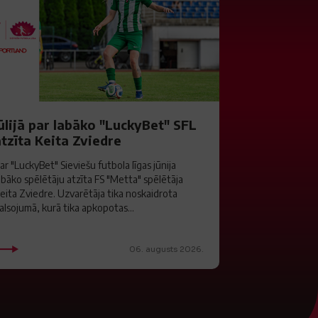
ūlijā par labāko "LuckyBet" SFL
tzīta Keita Zviedre
ar "LuckyBet" Sieviešu futbola līgas jūnija
abāko spēlētāju atzīta FS "Metta" spēlētāja
eita Zviedre. Uzvarētāja tika noskaidrota
alsojumā, kurā tika apkopotas...
06. augusts 2026.