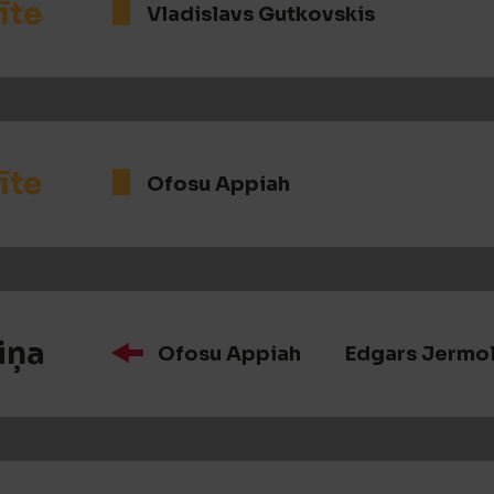
īte
Vladislavs Gutkovskis
īte
Ofosu Appiah
iņa
Ofosu Appiah
Edgars Jermo