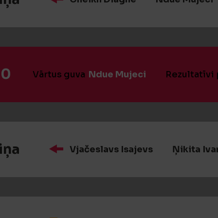
:0
Vārtus guva
Ndue Mujeci
Rezultatīvi
iņa
Vjačeslavs Isajevs
Ņikita Iv