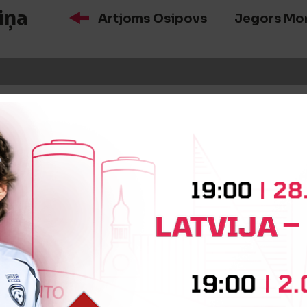
iņa
Artjoms Osipovs
Jegors Mo
īte
Vitālijs Rečickis
iņa
Daniils Ulimbaševs
Jurijs Ži