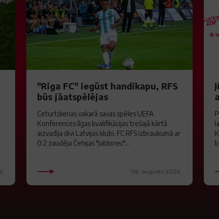
"Riga FC" iegūst handikapu, RFS
J
būs jāatspēlējas
a
Ceturtdienas vakarā savas spēles UEFA
P
Konferences līgas kvalifikācijas trešajā kārtā
l
aizvadīja divi Latvijas klubi. FC RFS izbraukumā ar
K
0:2 zaudēja Čehijas "Jablonec"...
b
6.
06. augusts 2026.