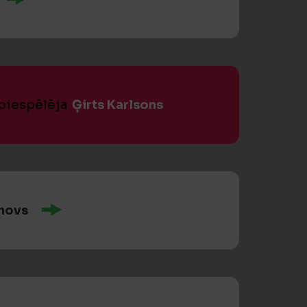
 piespēlēja
Ģirts Karlsons
anovs