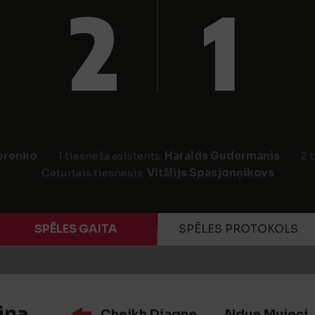
2
1
orenko
1 tiesneša asistents:
Haralds Gudermanis
2 
Ceturtais tiesnesis:
Vitālijs Spasjonņikovs
SPĒLES GAITA
SPĒLES PROTOKOLS
iņa
Cheikh Diagne
Ndue Mujeci