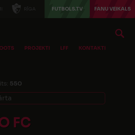
FUTBOLS.TV
FANU VEIKALS
I
RĪGA
OOTS
PROJEKTI
LFF
KONTAKTI
its:
550
ārta
O FC