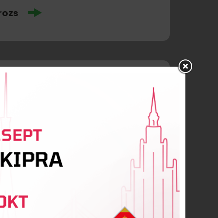
rozs
gajevs