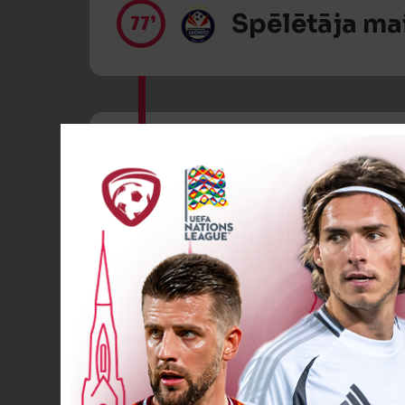
Spēlētāja ma
77’
Dzeltenā kart
78’
Spēlētāja ma
79’