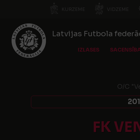
KURZEME
VIDZEME
Latvijas Futbola federā
IZLASES
SACENSĪB
O/C "Ve
201
FK VE