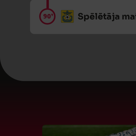
Spēlētāja ma
90’