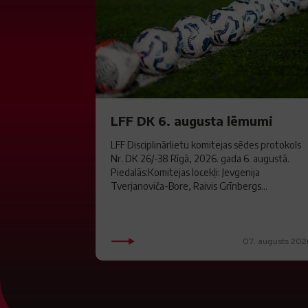
LFF DK 6. augusta lēmumi
LFF Disciplinārlietu komitejas sēdes protokols
Nr. DK 26/-38 Rīgā, 2026. gada 6. augustā.
Piedalās:Komitejas locekļi: Jevgenija
Tverjanoviča-Bore, Raivis Grīnbergs...
07. augusts 202