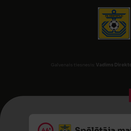
Galvenais tiesnesis:
Vadims Direkt
Spēlētāja ma
44’