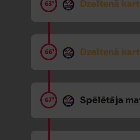
Dzeltenā kart
63’
Dzeltenā kart
66’
Spēlētāja ma
67’