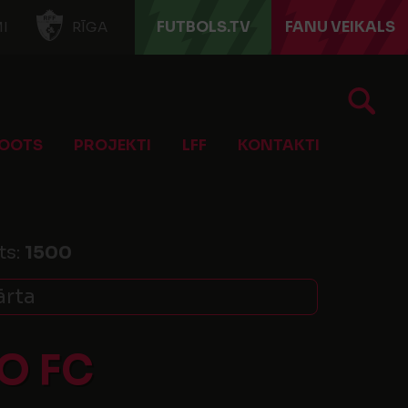
FUTBOLS.TV
FANU VEIKALS
I
RĪGA
OOTS
PROJEKTI
LFF
KONTAKTI
ts:
1500
ārta
O FC