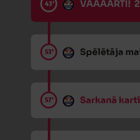
VĀĀĀĀRTI! 2
43’
Spēlētāja ma
53’
Sarkanā kart
57’