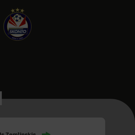
ls Zemļinskis