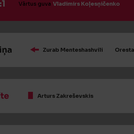
:1
Vārtus guva
Vladimirs Koļesņičenko
iņa
Zurab Menteshashvili
Oresta
īte
Arturs Zakreševskis