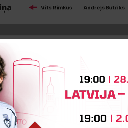
iņa
Vits Rimkus
Andrejs Butriks
iņa
Andrejs Tereškins
Levans Ko
iņa
Andrey Agafonov
Igors Ste