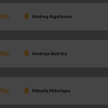
īte
Andrey Agafonov
īte
Andrejs Butriks
īte
Mihails Miholaps