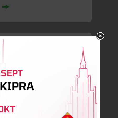
rgalidze
panovs