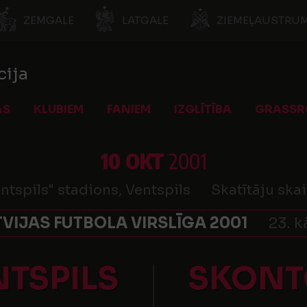
ZEMGALE
LATGALE
ZIEMEĻAUSTRUM
cija
AS
KLUBIEM
FANIEM
IZGLĪTĪBA
GRASSR
10 OKT
2001
ntspils" stadions, Ventspils
Skatītāju skai
TVIJAS FUTBOLA VIRSLĪGA 2001
23. k
NTSPILS
SKONT