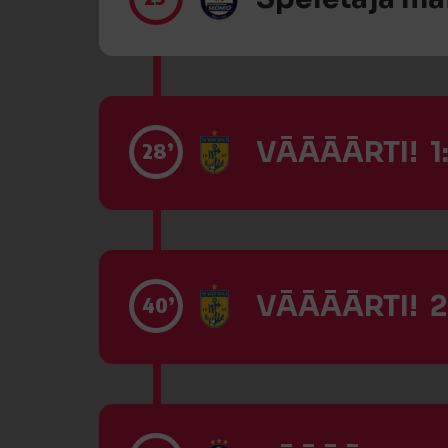
VĀĀĀĀRTI! 1
28’
VĀĀĀĀRTI! 2
40’