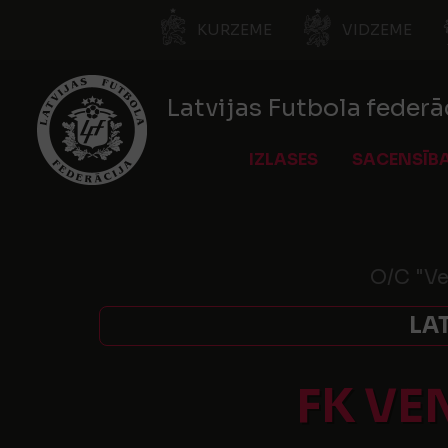
KURZEME
VIDZEME
Latvijas Futbola federā
IZLASES
SACENSĪB
O/C "Ve
LA
FK VE