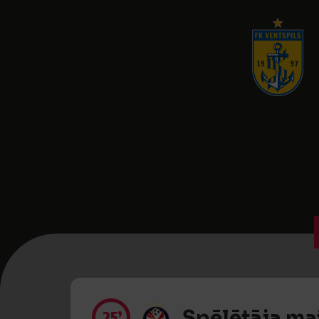
Spēlētāja ma
25’