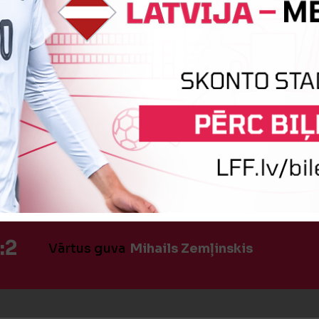
! 3:1
Igoris Stukalinas
 SODA SITIENS!
Mihails Zemļinskis
:2
Vārtus guva
Mihails Zemļinskis