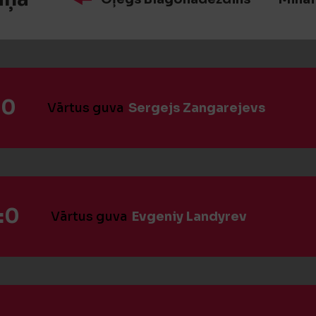
:0
Vārtus guva
Sergejs Zangarejevs
:0
Vārtus guva
Evgeniy Landyrev