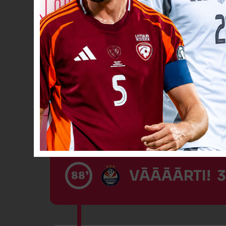
SODA SITIENS
86’
NEREALIZĒTS
88’
VĀĀĀĀRTI! 3
88’