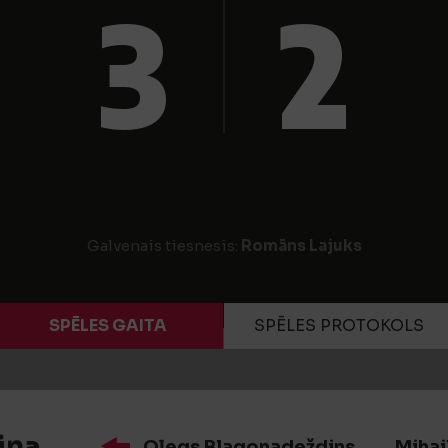
3
2
Galvenais tiesnesis:
Romāns Lajuks
SPĒLES GAITA
SPĒLES PROTOKOLS
iņa
Oļegs Blagonadeždins
Mihai