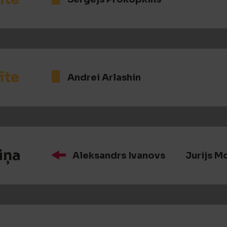
īte
Andrei Arlashin
iņa
Aleksandrs Ivanovs
Jurijs M