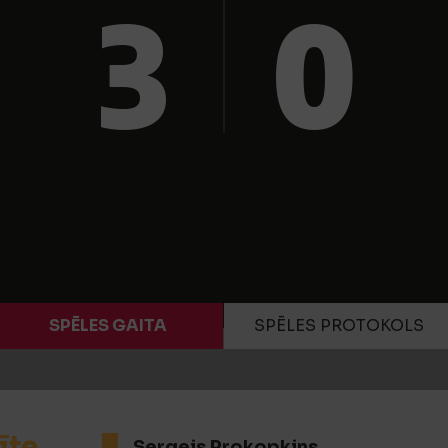
3
0
SPĒLES GAITA
SPĒLES PROTOKOLS
īte
Sergejs Prokopkins