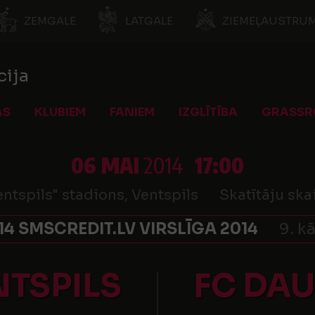
ZEMGALE
LATGALE
ZIEMEĻAUSTRUM
cija
AS
KLUBIEM
FANIEM
IZGLĪTĪBA
GRASSR
06 MAI
2014
17:00
ntspils" stadions, Ventspils
Skatītāju ska
14 SMSCREDIT.LV VIRSLĪGA 2014
9. k
NTSPILS
FC DA