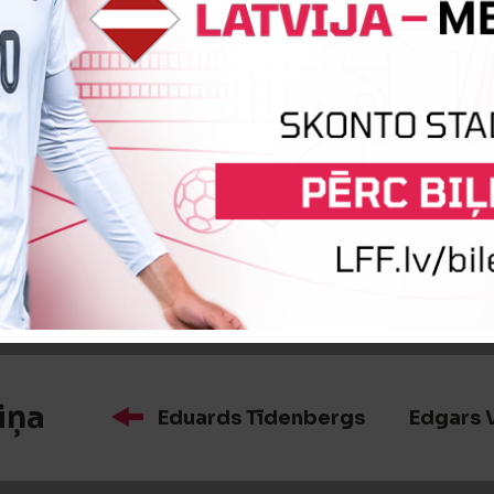
iņa
Ahmed Abdultaofik
Kaspars
:0
Vārtus guva
Ndue Mujeci
Rezultatīv
iņa
Eduards Tīdenbergs
Edgars 