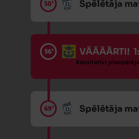
Spēlētāja ma
50’
VĀĀĀĀRTI! 1
56’
Rezultatīvi piespēlēj
Spēlētāja ma
69’