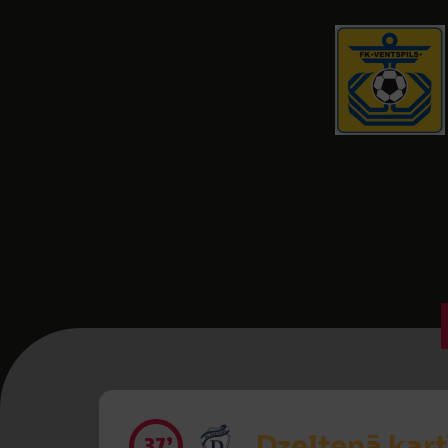
Dzeltenā kart
37’