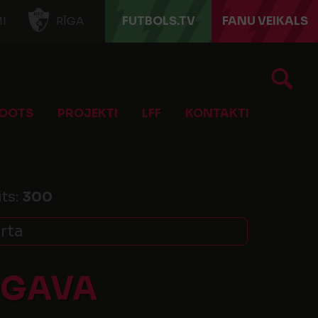
FUTBOLS.TV
FANU VEIKALS
I
RĪGA
OOTS
PROJEKTI
LFF
KONTAKTI
its:
300
ārta
UGAVA