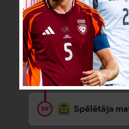
Spēlētāja ma
85’
VĀĀĀĀRTI! 3
90
+2’
Spēlētāja ma
90’