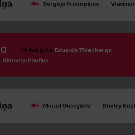
iņa
Sergejs Prokopkins
Vladimir
:0
Vārtus guva
Eduards Tīdenbergs
a
Simonas Paulius
iņa
Murad Guseynov
Dmitry Koz