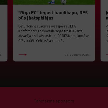
"Riga FC" iegūst handikapu, RFS
J
būs jāatspēlējas
a
Ceturtdienas vakarā savas spēles UEFA
P
Konferences līgas kvalifikācijas trešajā kārtā
l
aizvadīja divi Latvijas klubi. FC RFS izbraukumā ar
K
0:2 zaudēja Čehijas "Jablonec"...
b
6.
06. augusts 2026.
Tehniskais sponsors