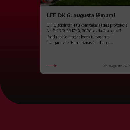
LFF DK 6. augusta lēmumi
LFF Disciplinārlietu komitejas sēdes protokols
Nr. DK 26/-38 Rīgā, 2026. gada 6. augustā.
Piedalās:Komitejas locekļi: Jevgenija
Tverjanoviča-Bore, Raivis Grīnbergs...
07. augusts 202