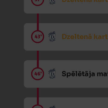
Dzeltenā kart
43’
Spēlētāja ma
46’