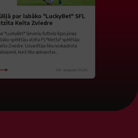
ūlijā par labāko "LuckyBet" SFL
tzīta Keita Zviedre
ar "LuckyBet" Sieviešu futbola līgas jūnija
abāko spēlētāju atzīta FS "Metta" spēlētāja
eita Zviedre. Uzvarētāja tika noskaidrota
alsojumā, kurā tika apkopotas...
06. augusts 2026.