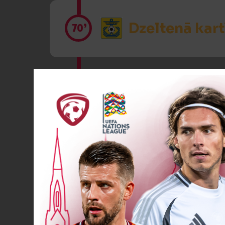
Dzeltenā kart
70’
VĀĀĀĀRTI! 2
76’
Spēlētāja ma
84’