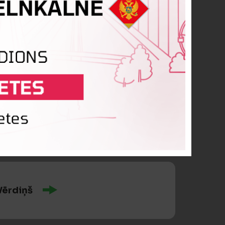
 Svārups
i piespēlēja
Visvaldis Ignatāns
Vērdiņš