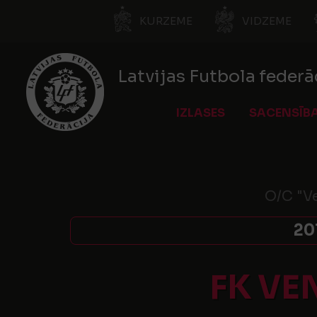
KURZEME
VIDZEME
Latvijas Futbola federā
IZLASES
SACENSĪB
O/C "Ve
20
FK VE