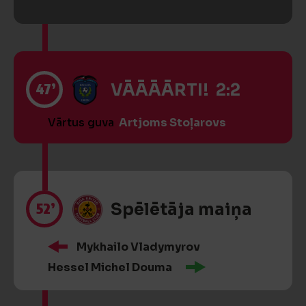
47’
VĀĀĀĀRTI! 2:2
Vārtus guva
Artjoms Stoļarovs
52’
Spēlētāja maiņa
Mykhailo Vladymyrov
Hessel Michel Douma