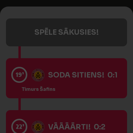
SPĒLE SĀKUSIES!
19’
SODA SITIENS! 0:1
Timurs Šafins
22’
VĀĀĀĀRTI! 0:2