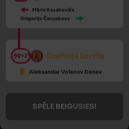
Māris Kazakevičs
Grigorijs Čerņekovs
90
+2’
Dzeltenā kartīte
Aleksandar Volenov Denev
SPĒLE BEIGUSIES!