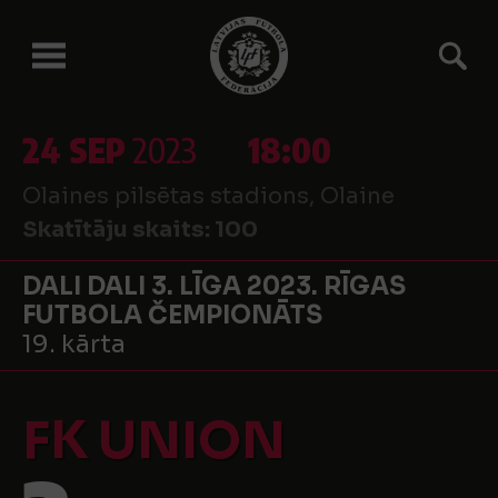
24 SEP
2023
18:00
Olaines pilsētas stadions, Olaine
Skatītāju skaits:
100
DALI DALI 3. LĪGA 2023. RĪGAS
FUTBOLA ČEMPIONĀTS
19. kārta
FK UNION