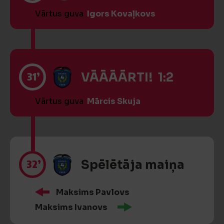
Vārtus guva
Igors Kovaļkovs
31’
VĀĀĀĀRTI! 1:2
Vārtus guva
Mārcis Skuja
32’
Spēlētāja maiņa
Maksims Pavlovs
Maksims Ivanovs