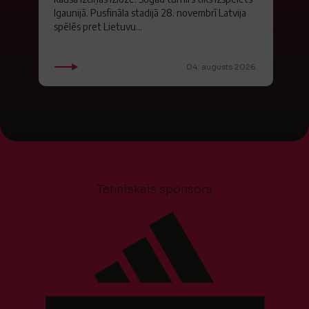
Igaunijā. Pusfināla stadijā 28. novembrī Latvija
spēlēs pret Lietuvu...
04. augusts 2026.
Tehniskais sponsors