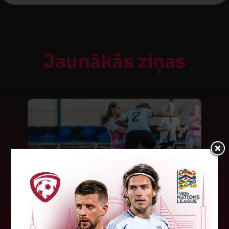
Jaunākās ziņas
"Riga FC Women" liek kārtīgi
pasvīst dānietēm