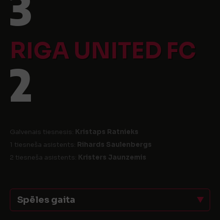
3
RIGA UNITED FC
2
Galvenais tiesnesis:
Kristaps Ratnieks
1 tiesneša asistents:
Rihards Saulenbergs
2 tiesneša asistents:
Kristers Jaunzemis
Spēles gaita