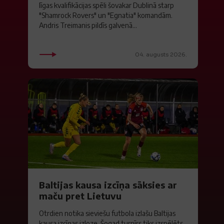
līgas kvalifikācijas spēli šovakar Dublinā starp
"Shamrock Rovers" un "Egnatia" komandām.
Andris Treimanis pildīs galvenā...
04. augusts 2026.
Baltijas kausa izcīņa sāksies ar
maču pret Lietuvu
Otrdien notika sieviešu futbola izlašu Baltijas
kausa izcīņas izloze. Šogad turnīrs tiks izspēlēts