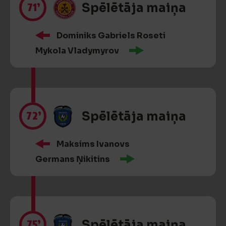
71’
Spēlētāja maiņa
Dominiks Gabriels Roseti
Mykola Vladymyrov
72’
Spēlētāja maiņa
Maksims Ivanovs
Germans Ņikitins
75’
Spēlētāja maiņa