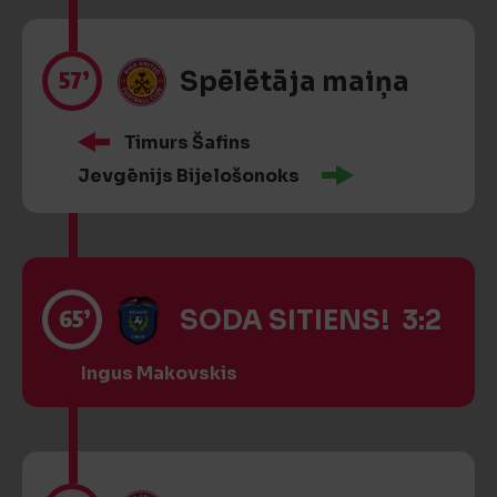
57’
Spēlētāja maiņa
Timurs Šafins
Jevgēnijs Bijelošonoks
65’
SODA SITIENS! 3:2
Ingus Makovskis