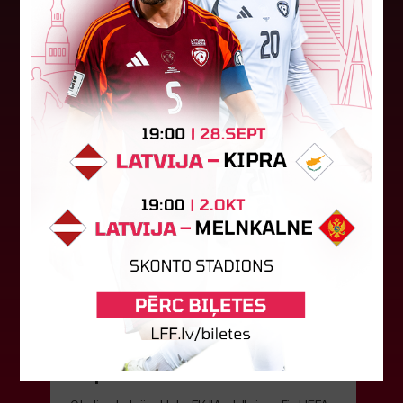
Latvijas čempions sieviešu futbolā "Riga FC
Women" trešdien aizvadīja UEFA Čempionu līgas
kvalifikācijas otrās kārtas pusfināla spēli Dānijā
pret "HB Køge". Cīņā pret...
05. augusts 2026.
FK "Auda" pie eirokausu galda
turpina baudīt desertus