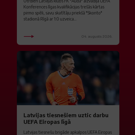
Otrdien Latvijas klubs FK "Auda" aizvadīja UEFA
Konferences līgas kvalifikācijas trešās kārtas
pirmo spēli, savu skatītāju priekšā "Skonto"
stadionā Rīgā ar 1:0 uzveica...
04. augusts 2026.
Latvijas tiesnešiem uztic darbu
UEFA Eiropas līgā
Latvijas tiesnešu brigāde apkalpos UEFA Eiropas