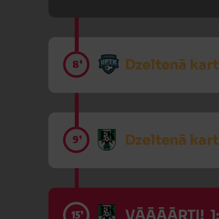
Dzeltenā kart
8’
Dzeltenā kart
9’
VĀĀĀĀRTI! 1
15’