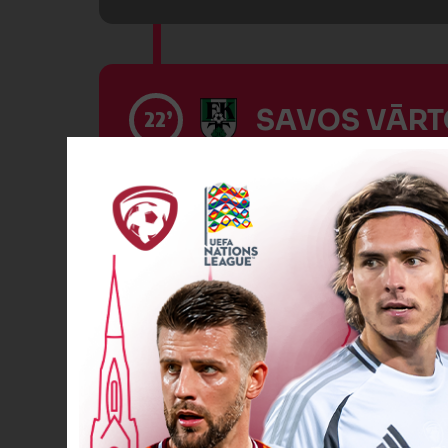
SAVOS VĀRTO
22’
Dzeltenā kart
27’
VĀĀĀĀRTI! 2
27’