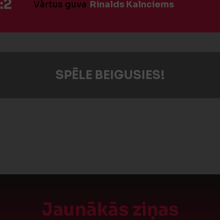
:2
Vārtus guva
Rinalds Kalnciems
SPĒLE BEIGUSIES!
Jaunākās ziņas