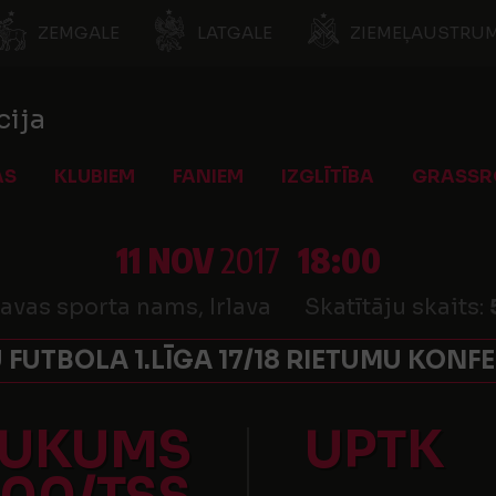
ZEMGALE
LATGALE
ZIEMEĻAUSTRUM
cija
AS
KLUBIEM
FANIEM
IZGLĪTĪBA
GRASSR
11 NOV
2017
18:00
lavas sporta nams, Irlava
Skatītāju skaits:
 FUTBOLA 1.LĪGA 17/18 RIETUMU KONF
TUKUMS
UPTK