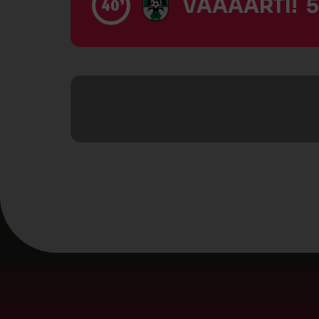
VĀĀĀĀRTI! 5
40’