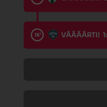
VĀĀĀĀRTI! 1:
16’