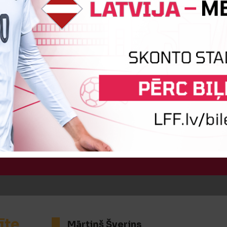
īte
Bogdans Petruks
:2
Vārtus guva
Toms Aizgrāvis
īte
Mārtiņš Šverins