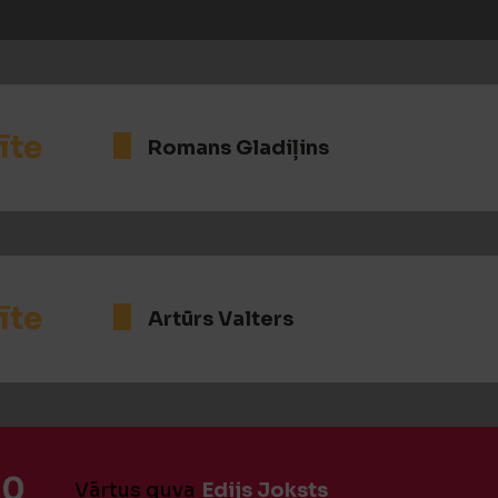
īte
Romans Gladiļins
īte
Artūrs Valters
:0
Vārtus guva
Edijs Joksts