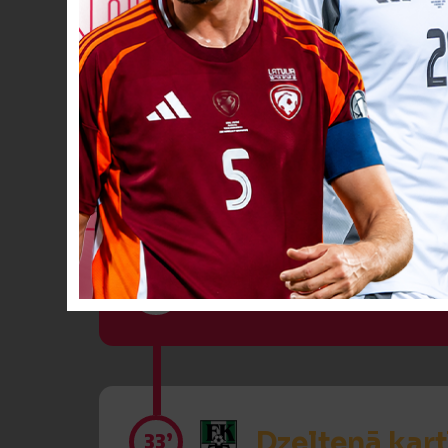
Dzeltenā kart
27’
VĀĀĀĀRTI! 3
28’
Dzeltenā kart
33’