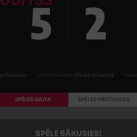
00/TSS
5
2
js Šacmans
Otrais tiesnesis:
Aivars Strautiņš
Trešai
SPĒLES GAITA
SPĒLES PROTOKOLS
SPĒLE SĀKUSIES!