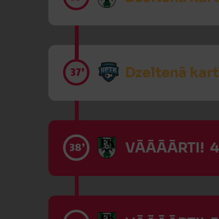
Dzeltenā kart
37’
VĀĀĀĀRTI! 4
38’