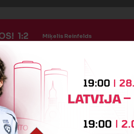
S! 1:2
Miķelis Reinfelds
īte
Toms Aizgrāvis
:2
Vārtus guva
Sandijs Joksts