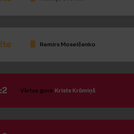
īte
Remirs Moseičenko
:2
Vārtus guva
Krists Krūmiņš