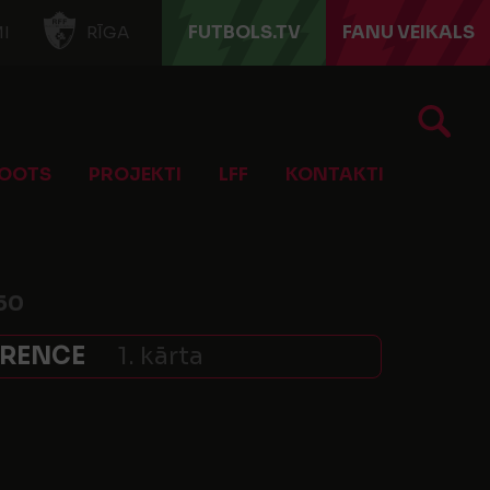
FUTBOLS.TV
FANU VEIKALS
I
RĪGA
OOTS
PROJEKTI
LFF
KONTAKTI
50
ERENCE
1. kārta