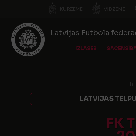
KURZEME
VIDZEME
Latvijas Futbola federā
IZLASES
SACENSĪB
Ir
LATVIJAS TELPU
FK 