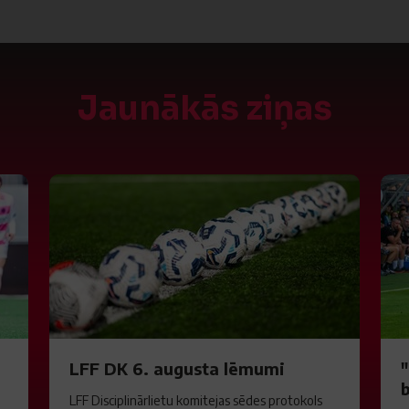
Jaunākās ziņas
LFF DK 6. augusta lēmumi
LFF Disciplinārlietu komitejas sēdes protokols