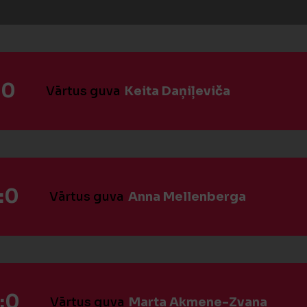
:0
Vārtus guva
Keita Daņiļeviča
:0
Vārtus guva
Anna Mellenberga
:0
Vārtus guva
Marta Akmene-Zvana