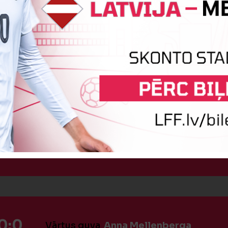
:0
Vārtus guva
Keita Daņiļeviča
:0
Vārtus guva
Marta Akmene-Zvana
0:0
Vārtus guva
Anna Mellenberga