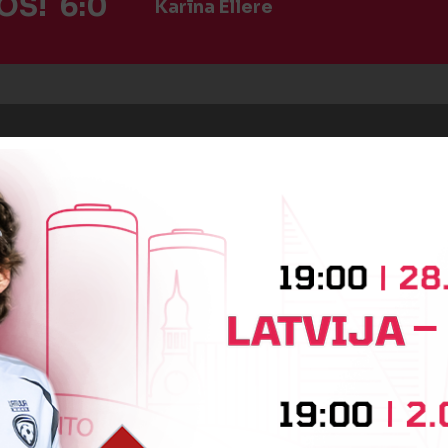
OS! 6:0
Karīna Ellere
BEIDZIES PIRMAIS PUSLAIKS
OTRĀ PUSLAIKA SĀKUMS
:0
Vārtus guva
Marta Akmene-Zvana