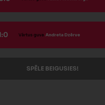
1:0
Vārtus guva
Andreta Dzērve
SPĒLE BEIGUSIES!