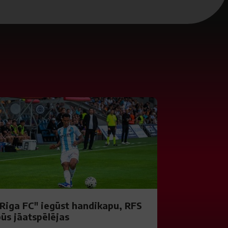
"Riga FC" iegūst handikapu, RFS
būs jāatspēlējas