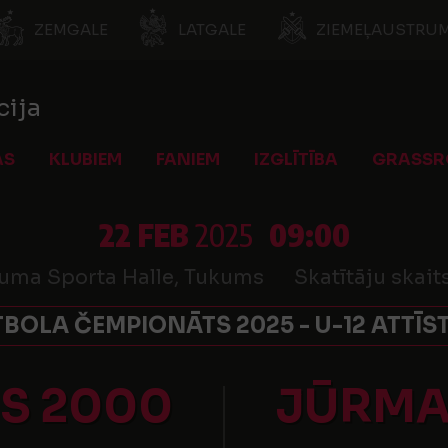
ZEMGALE
LATGALE
ZIEMEĻAUSTRUM
cija
AS
KLUBIEM
FANIEM
IZGLĪTĪBA
GRASSR
22 FEB
2025
09:00
uma Sporta Halle, Tukums
Skatītāju skait
TBOLA ČEMPIONĀTS 2025 - U-12 ATTĪS
S 2000
JŪRMAL