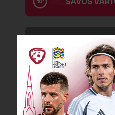
SAVOS VĀRT
10’
VĀĀĀĀRTI! 7
13’