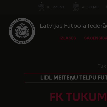
KURZEME
VIDZEME
Latvijas Futbola federā
IZLASES
SACENSĪB
Tuk
LIDL MEITEŅU TELPU FU
FK TUKUM