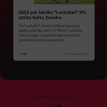
Jūlijā par labāko "LuckyBet" SFL
atzīta Keita Zviedre
Par "LuckyBet" Sieviešu futbola līgas jūnija
labāko spēlētāju atzīta FS "Metta" spēlētāja
Keita Zviedre. Uzvarētāja tika noskaidrota
balsojumā, kurā tika apkopotas...
06. augusts 2026.
Tehniskais sponsors