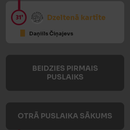
31’
Dzeltenā kartīte
Daņiils Čiņajevs
BEIDZIES PIRMAIS
PUSLAIKS
OTRĀ PUSLAIKA SĀKUMS