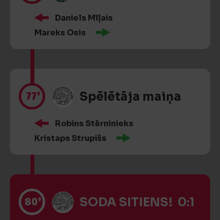
Daniels Mīļais
Mareks Osis
77’
Spēlētāja maiņa
Robins Stērninieks
Kristaps Strupišs
80’
SODA SITIENS! 0:1