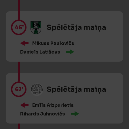
46’
Spēlētāja maiņa
Mikuss Paulovičs
Daniels Latiševs
62’
Spēlētāja maiņa
Emīls Aizpurietis
Rihards Juhnovičs