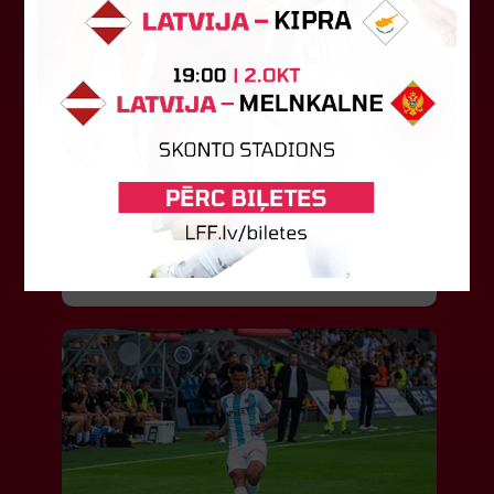
LFF DK 6. augusta lēmumi
LFF Disciplinārlietu komitejas sēdes protokols
Nr. DK 26/-38 Rīgā, 2026. gada 6. augustā.
Piedalās:Komitejas locekļi: Jevgenija
Tverjanoviča-Bore, Raivis Grīnbergs...
07. augusts 2026.