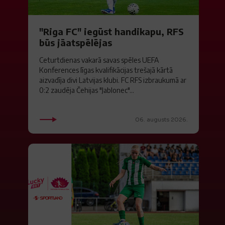
"Riga FC" iegūst handikapu, RFS
būs jāatspēlējas
Ceturtdienas vakarā savas spēles UEFA
Konferences līgas kvalifikācijas trešajā kārtā
aizvadīja divi Latvijas klubi. FC RFS izbraukumā ar
0:2 zaudēja Čehijas "Jablonec"...
06. augusts 2026.