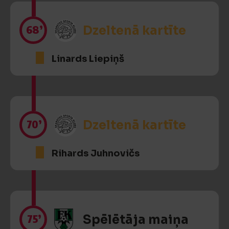
68’
Dzeltenā kartīte
Linards Liepiņš
70’
Dzeltenā kartīte
Rihards Juhnovičs
75’
Spēlētāja maiņa