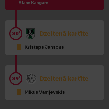
Alans Kangars
80’
Dzeltenā kartīte
Kristaps Jansons
89’
Dzeltenā kartīte
Mikus Vasiļevskis