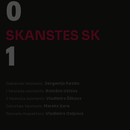
0
SKANSTES SK
1
Galvenais tiesnesis:
Jevgenijs Keziks
1 tiesneša asistents:
Romāns Uzlovs
2 tiesneša asistents:
Vladimirs Šlikovs
Ceturtais tiesnesis:
Mareks Ķere
Tiesnešu inspektors:
Vladimirs Osipovs