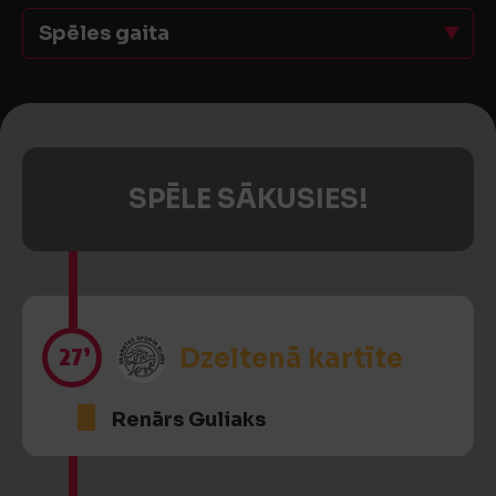
Spēles gaita
SPĒLE SĀKUSIES!
27’
Dzeltenā kartīte
Renārs Guliaks