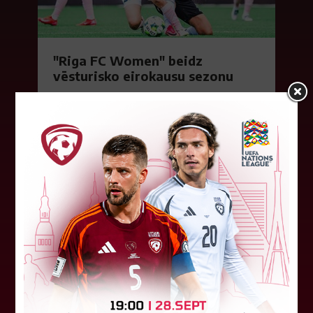
"Riga FC Women" beidz
vēsturisko eirokausu sezonu
Latvijas klubs "Riga FC Women" sestdien UEFA
Čempionu līgas kvalifikācijas otrajā kārtā ar 1:4
piekāpās Lietuvas "Gintra". Ar šo spēli Latvijas
klubam beidzās eirokausu...
08. augusts 2026.