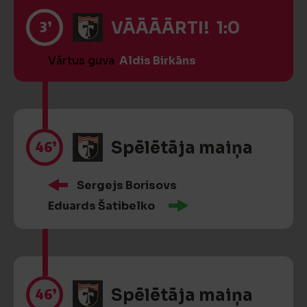
3’
VĀĀĀĀRTI! 1:0
Vārtus guva
Aldis Birkāns
46’
Spēlētāja maiņa
Sergejs Borisovs
Eduards Šatibelko
46’
Spēlētāja maiņa