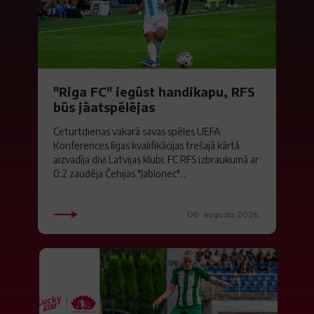
"Riga FC" iegūst handikapu, RFS
būs jāatspēlējas
Ceturtdienas vakarā savas spēles UEFA
Konferences līgas kvalifikācijas trešajā kārtā
aizvadīja divi Latvijas klubi. FC RFS izbraukumā ar
0:2 zaudēja Čehijas "Jablonec"...
06. augusts 2026.