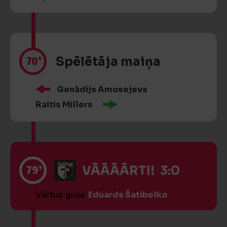
70’
Spēlētāja maiņa
Genādijs Amosejevs
Raitis Millers
79’
VĀĀĀĀRTI! 3:0
Vārtus guva
Eduards Šatibelko