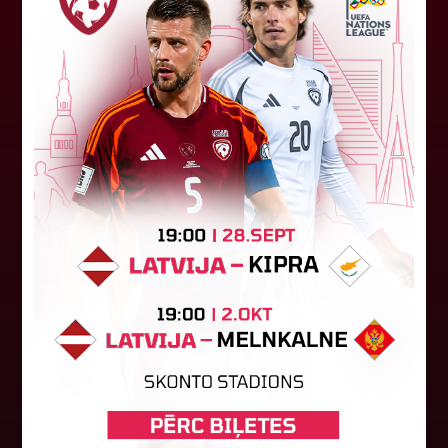
"Riga FC Women" liek kārtīgi
pasvīst dānietēm
Latvijas čempions sieviešu futbolā "Riga FC
Women" trešdien aizvadīja UEFA Čempionu līgas
kvalifikācijas otrās kārtas pusfināla spēli Dānijā
pret "HB Køge". Cīņā pret...
05. augusts 2026.