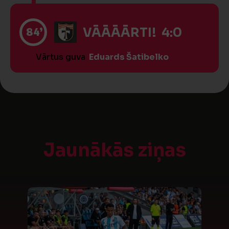
84’
VĀĀĀĀRTI! 4:0
Vārtus guva
Eduards Šatibelko
Jaunākās ziņas