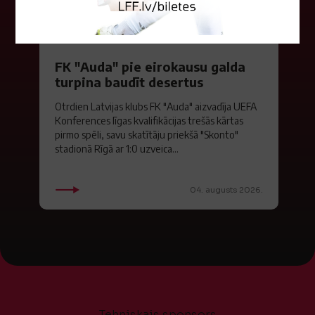
FK "Auda" pie eirokausu galda
turpina baudīt desertus
Otrdien Latvijas klubs FK "Auda" aizvadīja UEFA
Konferences līgas kvalifikācijas trešās kārtas
pirmo spēli, savu skatītāju priekšā "Skonto"
stadionā Rīgā ar 1:0 uzveica...
04. augusts 2026.
Tehniskais sponsors