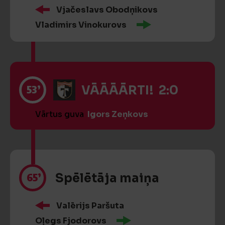
Vjačeslavs Obodņikovs
Vladimirs Vinokurovs
53’
VĀĀĀĀRTI! 2:0
Vārtus guva
Igors Zeņkovs
65’
Spēlētāja maiņa
Valērijs Paršuta
Oļegs Fjodorovs