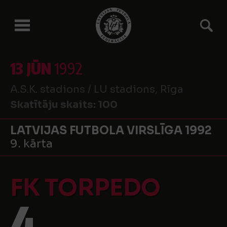
13 JŪN
1992
A.S.K. stadions / LU stadions, Rīga
Skatītāju skaits:
100
LATVIJAS FUTBOLA VIRSLĪGA 1992
9. kārta
FK TORPEDO
4