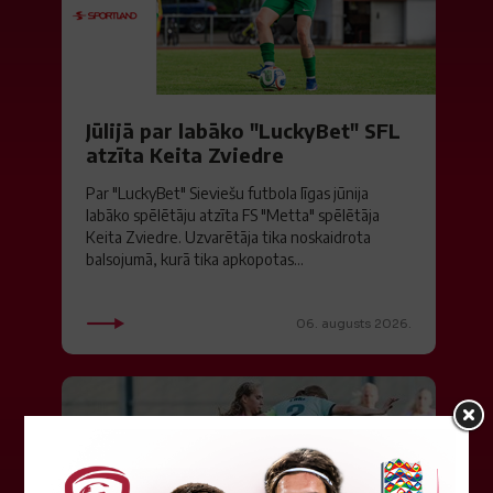
Jūlijā par labāko "LuckyBet" SFL
atzīta Keita Zviedre
Par "LuckyBet" Sieviešu futbola līgas jūnija
labāko spēlētāju atzīta FS "Metta" spēlētāja
Keita Zviedre. Uzvarētāja tika noskaidrota
balsojumā, kurā tika apkopotas...
06. augusts 2026.