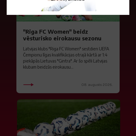
"Riga FC Women" beidz
vēsturisko eirokausu sezonu
Latvijas klubs "Riga FC Women" sestdien UEFA
Čempionu līgas kvalifikācijas otrajā kārtā ar 1:4
piekāpās Lietuvas "Gintra". Ar šo spēli Latvijas
klubam beidzās eirokausu...
08. augusts 2026.