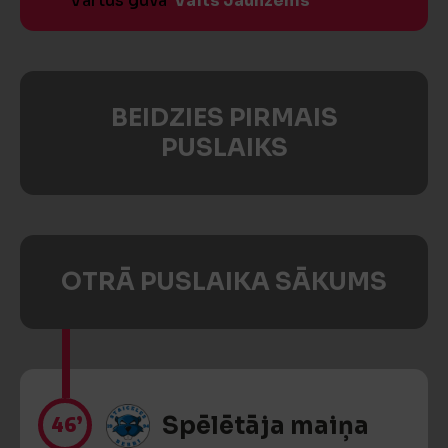
Vārtus guva
Valts Jaunzems
BEIDZIES PIRMAIS
PUSLAIKS
OTRĀ PUSLAIKA SĀKUMS
46’
Spēlētāja maiņa