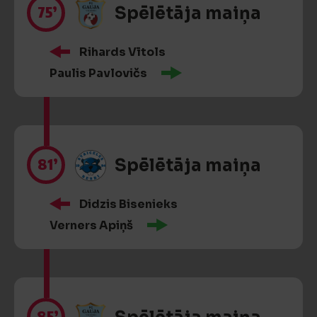
75’
Spēlētāja maiņa
Rihards Vītols
Paulis Pavlovičs
81’
Spēlētāja maiņa
Didzis Bisenieks
Verners Apiņš
85’