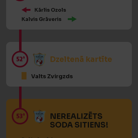
Kārlis Ozols
Kalvis Grāveris
52’
Dzeltenā kartīte
Valts Zvirgzds
53’
NEREALIZĒTS
SODA SITIENS!