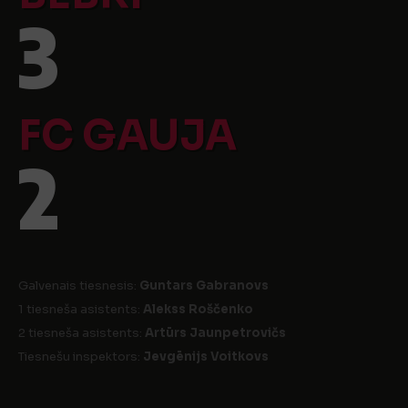
3
FC GAUJA
2
Galvenais tiesnesis:
Guntars Gabranovs
1 tiesneša asistents:
Alekss Roščenko
2 tiesneša asistents:
Artūrs Jaunpetrovičs
Tiesnešu inspektors:
Jevgēnijs Voitkovs