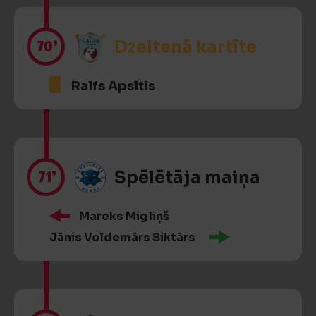
70’
Dzeltenā kartīte
Ralfs Apsītis
71’
Spēlētāja maiņa
Mareks Migliņš
Jānis Voldemārs Siktārs