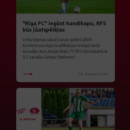
"Riga FC" iegūst handikapu, RFS
būs jāatspēlējas
Ceturtdienas vakarā savas spēles UEFA
Konferences līgas kvalifikācijas trešajā kārtā
aizvadīja divi Latvijas klubi. FC RFS izbraukumā ar
0:2 zaudēja Čehijas "Jablonec"...
06. augusts 2026.