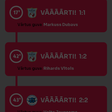
17’
VĀĀĀĀRTI! 1:1
Vārtus guva
Markuss Dubavs
42’
VĀĀĀĀRTI! 1:2
Vārtus guva
Rihards Vītols
43’
VĀĀĀĀRTI! 2:2