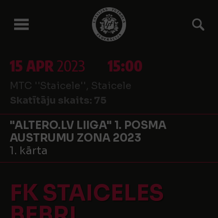
15 APR
2023
15:00
MTC ''Staicele'', Staicele
Skatītāju skaits:
75
"ALTERO.LV LIIGA" 1. POSMA
AUSTRUMU ZONA 2023
1. kārta
FK STAICELES
BEBRI