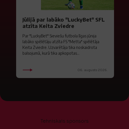
Jūlijā par labāko "LuckyBet" SFL
atzīta Keita Zviedre
Par "LuckyBet" Sieviešu futbola līgas jūnija
labāko spēlētāju atzīta FS "Metta" spēlētāja
Keita Zviedre. Uzvarētāja tika noskaidrota
balsojumā, kurā tika apkopotas...
06. augusts 2026.
Tehniskais sponsors