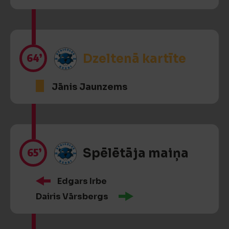
64’
Dzeltenā kartīte
Jānis Jaunzems
65’
Spēlētāja maiņa
Edgars Irbe
Dairis Vārsbergs