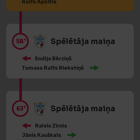
Ralfs Apsītis
58’
Spēlētāja maiņa
Endijs Bērziņš
Tomass Ralfs Riekstiņš
63’
Spēlētāja maiņa
Raivis Zirnis
Jānis Kauškals