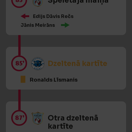
Spēlētāja maiņa
Edijs Dāvis Rečs
Jānis Meirāns
85’
Dzeltenā kartīte
Ronalds Līsmanis
87’
Otra dzeltenā
kartīte