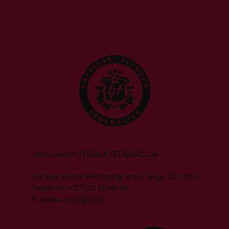
LATVIJAS FUTBOLA FEDERĀCIJA
Adrese: Emiļa Melngaiļa iela 1, Rīga, LV-1010
Telefons: +371 28 5598 98
E-pasts:
info@lff.lv