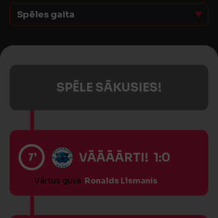
Spēles gaita
SPĒLE SĀKUSIES!
7’
VĀĀĀĀRTI! 1:0
Vārtus guva
Ronalds Līsmanis