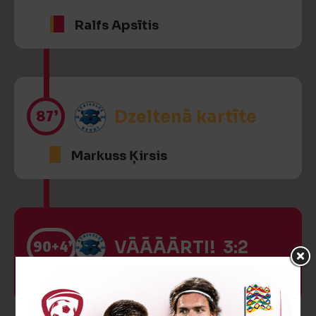
Ralfs Apsītis
87’
Dzeltenā kartīte
Markuss Ķirsis
90
+4’
VĀĀĀĀRTI! 3:2
Vārtus guva
Kalvis Grāveris