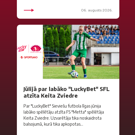
06. augusts 2026.
Jūlijā par labāko "LuckyBet" SFL
atzīta Keita Zviedre
Par "LuckyBet" Sieviešu futbola līgas jūnija
labāko spēlētāju atzīta FS "Metta" spēlētāja
Keita Zviedre. Uzvarētāja tika noskaidrota
balsojumā, kurā tika apkopotas...