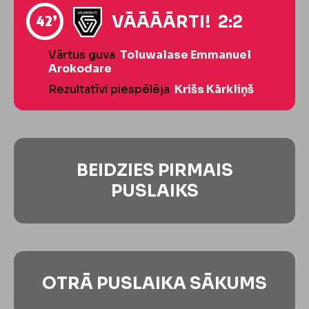
42’
VĀĀĀĀRTI! 2:2
Vārtus guva
Toluwalase Emmanuel
Arokodare
Rezultatīvi piespēlēja
Krišs Kārkliņš
BEIDZIES PIRMAIS
PUSLAIKS
OTRĀ PUSLAIKA SĀKUMS