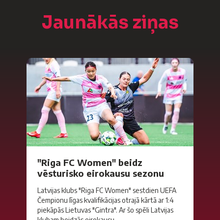
Jaunākās ziņas
"Riga FC Women" beidz
vēsturisko eirokausu sezonu
Latvijas klubs "Riga FC Women" sestdien UEFA
Čempionu līgas kvalifikācijas otrajā kārtā ar 1:4
piekāpās Lietuvas "Gintra". Ar šo spēli Latvijas
klubam beidzās eirokausu...