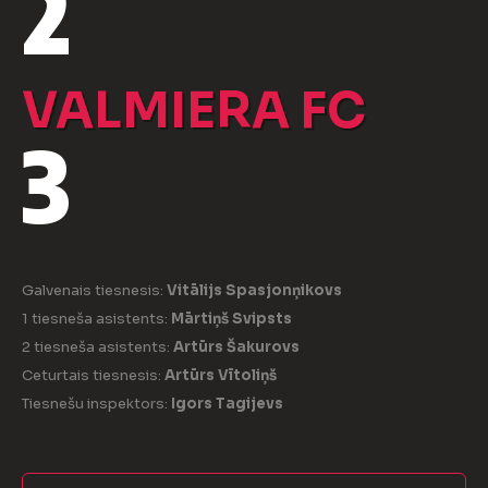
2
VALMIERA FC
3
Galvenais tiesnesis:
Vitālijs Spasjonņikovs
1 tiesneša asistents:
Mārtiņš Svipsts
2 tiesneša asistents:
Artūrs Šakurovs
Ceturtais tiesnesis:
Artūrs Vītoliņš
Tiesnešu inspektors:
Igors Tagijevs