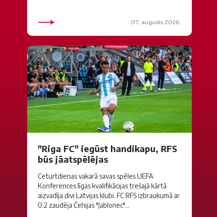
07. augusts 2026.
"Riga FC" iegūst handikapu, RFS
būs jāatspēlējas
Ceturtdienas vakarā savas spēles UEFA
Konferences līgas kvalifikācijas trešajā kārtā
aizvadīja divi Latvijas klubi. FC RFS izbraukumā ar
0:2 zaudēja Čehijas "Jablonec"...