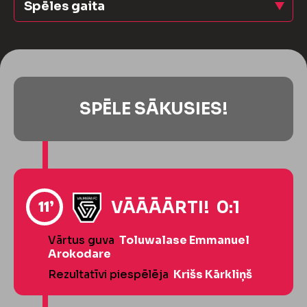
Spēles gaita
SPĒLE SĀKUSIES!
11’
VĀĀĀĀRTI! 0:1
Vārtus guva
Toluwalase Emmanuel
Arokodare
Rezultatīvi piespēlēja
Krišs Kārkliņš