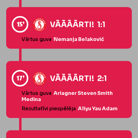
15’
VĀĀĀĀRTI! 1:1
Vārtus guva
Nemanja Belaković
17’
VĀĀĀĀRTI! 2:1
Vārtus guva
Ariagner Steven Smith
Medina
Rezultatīvi piespēlēja
Aliyu Yau Adam