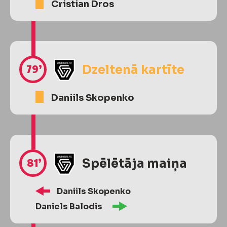
Cristian Dros
79’
Dzeltenā kartīte
Daniils Skopenko
81’
Spēlētāja maiņa
Daniils Skopenko
Daniels Balodis