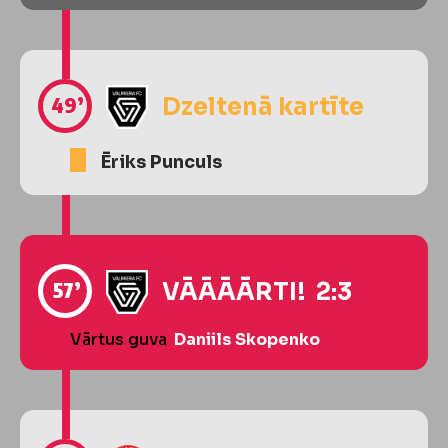
49’
Dzeltenā kartīte
Ēriks Punculs
57’
VĀĀĀĀRTI! 2:3
Vārtus guva
Daniils Skopenko