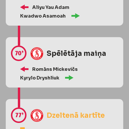
Aliyu Yau Adam
Kwadwo Asamoah
70’
Spēlētāja maiņa
Romāns Mickevičs
Kyrylo Dryshliuk
77’
Dzeltenā kartīte