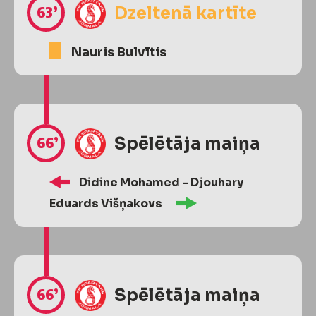
63’
Dzeltenā kartīte
Nauris Bulvītis
66’
Spēlētāja maiņa
Didine Mohamed - Djouhary
Eduards Višņakovs
66’
Spēlētāja maiņa