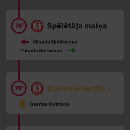
70’
Spēlētāja maiņa
Mihails Ņikiforovs
Mihails Suvorovs
70’
Dzeltenā kartīte
Deniss Putrāns