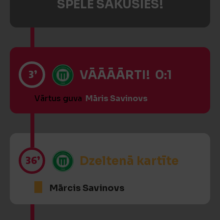
SPĒLE SĀKUSIES!
3’
VĀĀĀĀRTI! 0:1
Vārtus guva
Māris Savinovs
36’
Dzeltenā kartīte
Mārcis Savinovs