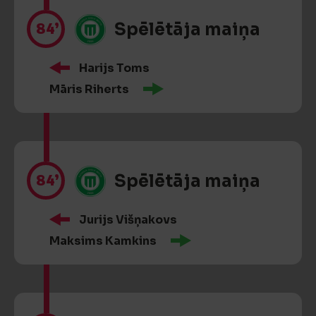
84’
Spēlētāja maiņa
Harijs Toms
Māris Riherts
84’
Spēlētāja maiņa
Jurijs Višņakovs
Maksims Kamkins