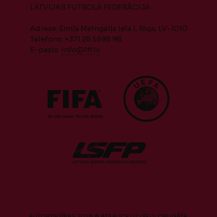
LATVIJAS FUTBOLA FEDERĀCIJA
Adrese: Emiļa Melngaiļa iela 1, Rīga, LV-1010
Telefons: +371 28 5598 98
E-pasts:
info@lff.lv
AUTORTIESĪBAS 2026 © ATSAUCE UZ LFF.LV OBLIGĀTA.