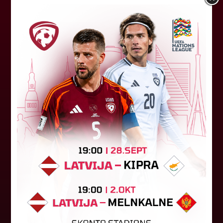
"Riga FC" iegūst handikapu, RFS
būs jāatspēlējas
Ceturtdienas vakarā savas spēles UEFA
Konferences līgas kvalifikācijas trešajā kārtā
aizvadīja divi Latvijas klubi. FC RFS izbraukumā ar
0:2 zaudēja Čehijas "Jablonec"...
06. augusts 2026.