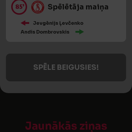
85’
Spēlētāja maiņa
Jevgēnijs Ļevčenko
Andis Dombrovskis
SPĒLE BEIGUSIES!
Jaunākās ziņas