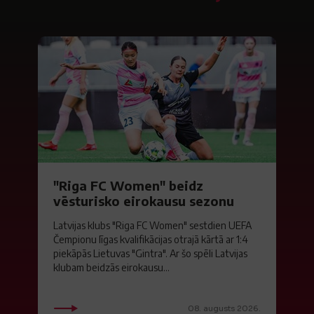
"Riga FC Women" beidz
vēsturisko eirokausu sezonu
Latvijas klubs "Riga FC Women" sestdien UEFA
Čempionu līgas kvalifikācijas otrajā kārtā ar 1:4
piekāpās Lietuvas "Gintra". Ar šo spēli Latvijas
klubam beidzās eirokausu...
08. augusts 2026.