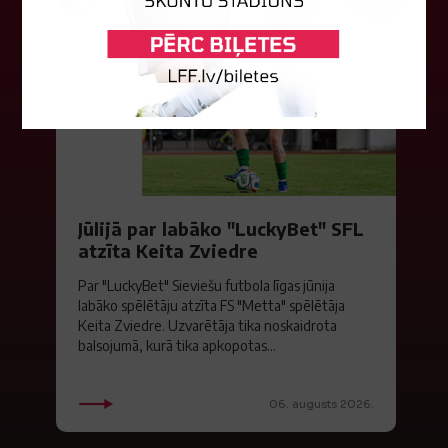
Jūlijā par labāko "LuckyBet" SFL
atzīta Keita Zviedre
Par "LuckyBet" Sieviešu futbola līgas jūnija
labāko spēlētāju atzīta FS "Metta" spēlētāja
Keita Zviedre. Uzvarētāja tika noskaidrota
balsojumā, kurā tika apkopotas...
06. augusts 2026.