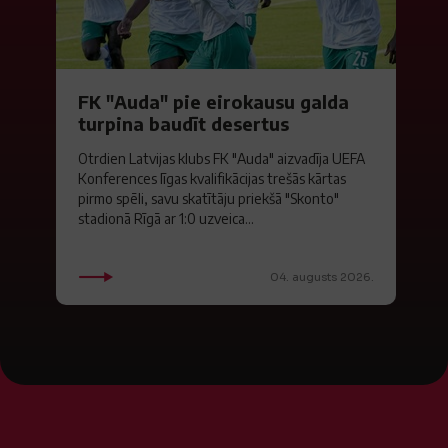
FK "Auda" pie eirokausu galda
turpina baudīt desertus
Otrdien Latvijas klubs FK "Auda" aizvadīja UEFA
Konferences līgas kvalifikācijas trešās kārtas
pirmo spēli, savu skatītāju priekšā "Skonto"
stadionā Rīgā ar 1:0 uzveica...
04. augusts 2026.