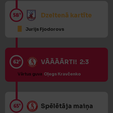
58’
Dzeltenā kartīte
Jurijs Fjodorovs
62’
VĀĀĀĀRTI! 2:3
Vārtus guva
Oļegs Kravčenko
65’
Spēlētāja maiņa