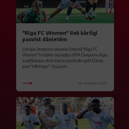
"Riga FC Women" liek kārtīgi
pasvīst dānietēm
Latvijas čempions sieviešu futbolā "Riga FC
Women" trešdien aizvadīja UEFA Čempionu līgas
kvalifikācijas otrās kārtas pusfināla spēli Dānijā
pret "HB Køge". Cīņā pret...
05. augusts 2026.