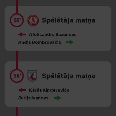
55’
Spēlētāja maiņa
Aleksandrs Sazonovs
Andis Dombrovskis
56’
Spēlētāja maiņa
Kārlis Kinderevičs
Jurijs Ivanovs