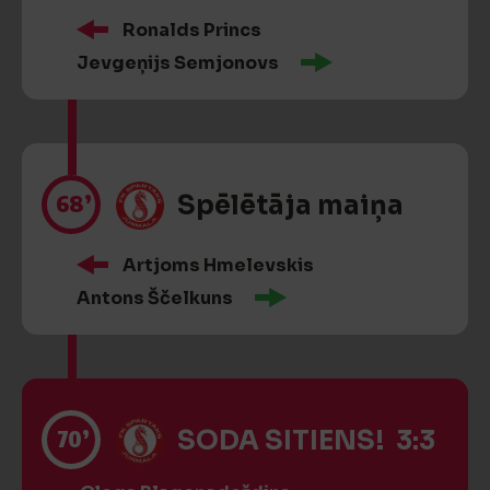
Ronalds Princs
Jevgeņijs Semjonovs
68’
Spēlētāja maiņa
Artjoms Hmelevskis
Antons Ščelkuns
70’
SODA SITIENS! 3:3