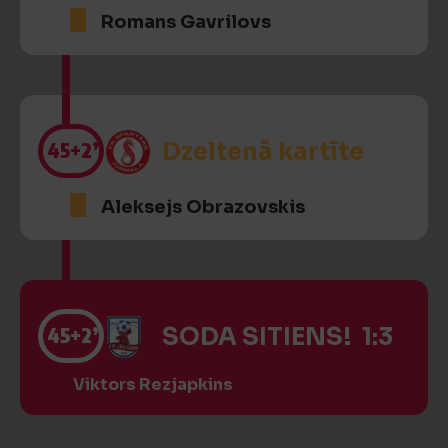
Romans Gavrilovs
45
+2’
Dzeltenā kartīte
Aleksejs Obrazovskis
45
+2’
SODA SITIENS! 1:3
Viktors Rezjapkins