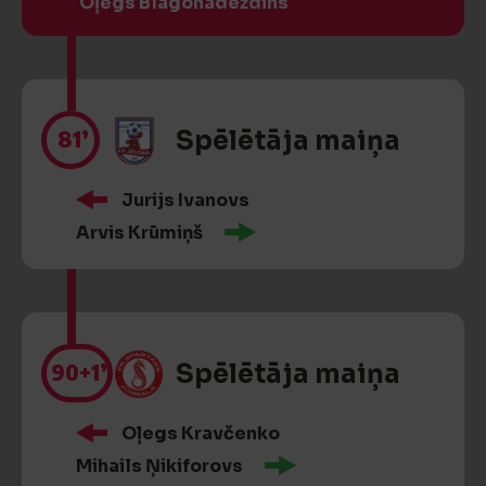
Oļegs Blagonadeždins
81’
Spēlētāja maiņa
Jurijs Ivanovs
Arvis Krūmiņš
90
+1’
Spēlētāja maiņa
Oļegs Kravčenko
Mihails Ņikiforovs