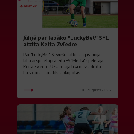
Jūlijā par labāko "LuckyBet" SFL
atzīta Keita Zviedre
Par "LuckyBet" Sieviešu futbola līgas jūnija
labāko spēlētāju atzīta FS "Metta" spēlētāja
Keita Zviedre. Uzvarētāja tika noskaidrota
balsojumā, kurā tika apkopotas...
06. augusts 2026.