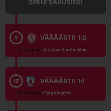
SPĒLE SĀKUSIES!
5’
VĀĀĀĀRTI! 1:0
Vārtus guva
Artjoms Hmelevskis
15’
VĀĀĀĀRTI! 1:1
Vārtus guva
Oļegs Ivaņica