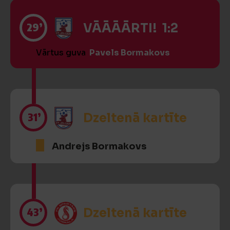
29’
VĀĀĀĀRTI! 1:2
Vārtus guva
Pavels Bormakovs
31’
Dzeltenā kartīte
Andrejs Bormakovs
43’
Dzeltenā kartīte