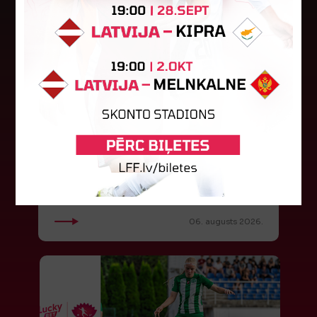
"Riga FC" iegūst handikapu, RFS
būs jāatspēlējas
Ceturtdienas vakarā savas spēles UEFA
Konferences līgas kvalifikācijas trešajā kārtā
aizvadīja divi Latvijas klubi. FC RFS izbraukumā ar
0:2 zaudēja Čehijas "Jablonec"...
06. augusts 2026.