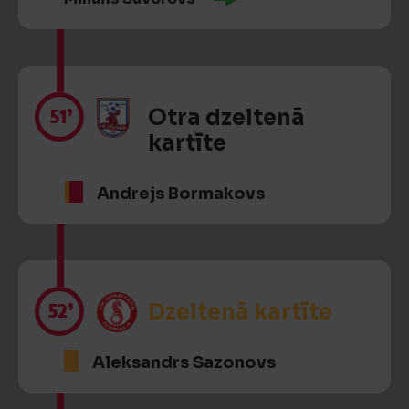
51’
Otra dzeltenā
kartīte
Andrejs Bormakovs
52’
Dzeltenā kartīte
Aleksandrs Sazonovs