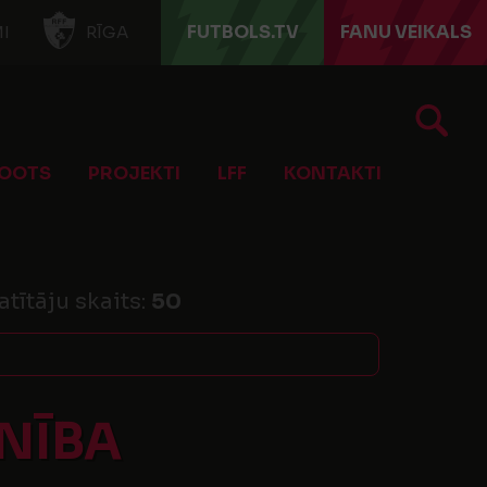
FUTBOLS.TV
FANU VEIKALS
I
RĪGA
OOTS
PROJEKTI
LFF
KONTAKTI
atītāju skaits:
50
NĪBA