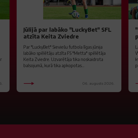
S
Jūlijā par labāko "LuckyBet" SFL
atzīta Keita Zviedre
Par "LuckyBet" Sieviešu futbola līgas jūnija
L
labāko spēlētāju atzīta FS "Metta" spēlētāja
W
ar
Keita Zviedre. Uzvarētāja tika noskaidrota
k
balsojumā, kurā tika apkopotas...
p
6.
06. augusts 2026.