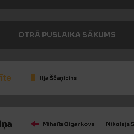
OTRĀ PUSLAIKA SĀKUMS
īte
Ilja Ščaņicins
iņa
Mihails Cigankovs
Nikolajs 