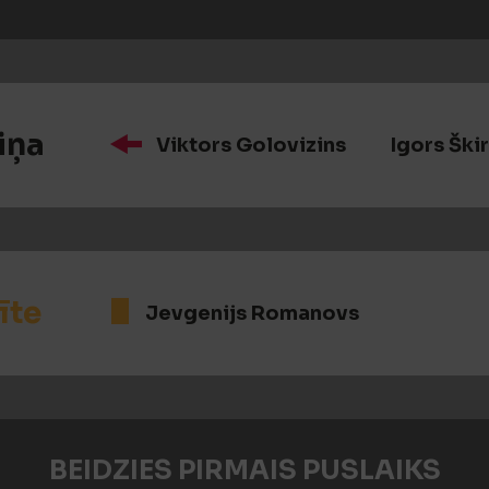
iņa
Viktors Golovizins
Igors Ški
īte
Jevgenijs Romanovs
BEIDZIES PIRMAIS PUSLAIKS