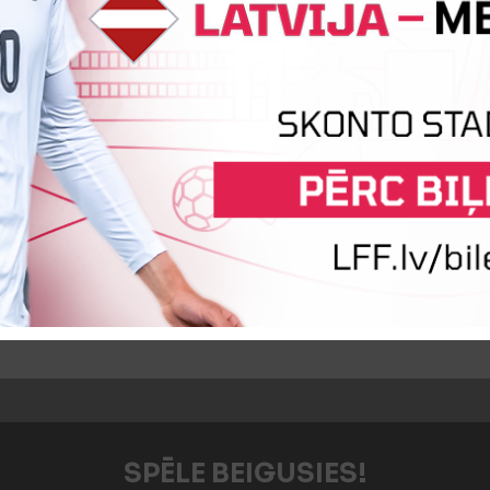
iņa
Antons Ščelkuns
Mareks Gra
iņa
Mihails Ņikiforovs
Mārtiņš A
SPĒLE BEIGUSIES!