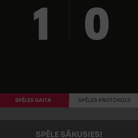
1
0
SPĒLES GAITA
SPĒLES PROTOKOLS
SPĒLE SĀKUSIES!