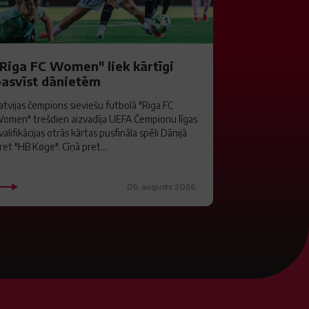
"Riga FC Women" liek kārtīgi
pasvīst dānietēm
atvijas čempions sieviešu futbolā "Riga FC
omen" trešdien aizvadīja UEFA Čempionu līgas
valifikācijas otrās kārtas pusfināla spēli Dānijā
ret "HB Køge". Cīņā pret...
05. augusts 2026.