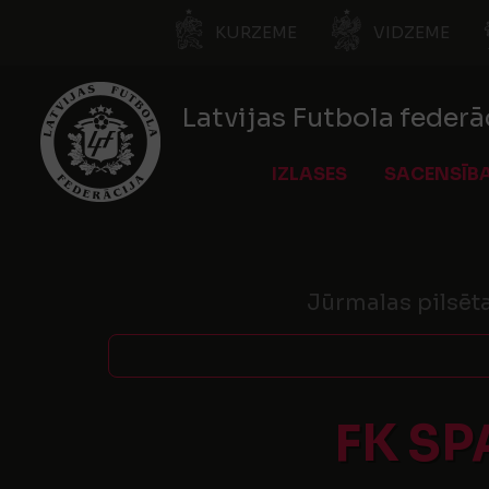
KURZEME
VIDZEME
Latvijas Futbola federā
IZLASES
SACENSĪB
Jūrmalas pilsēta
FK S