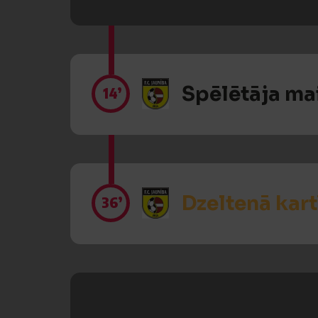
Spēlētāja ma
14’
Dzeltenā kart
36’