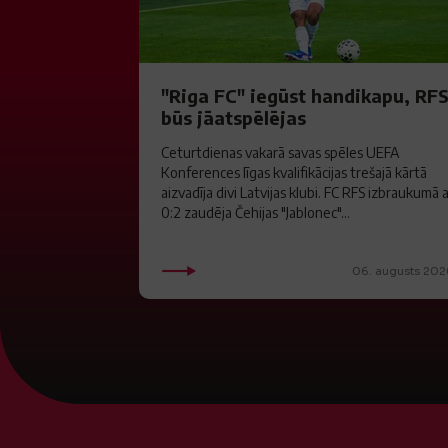
"Riga FC" iegūst handikapu, RF
būs jāatspēlējas
Ceturtdienas vakarā savas spēles UEFA
Konferences līgas kvalifikācijas trešajā kārtā
aizvadīja divi Latvijas klubi. FC RFS izbraukumā 
0:2 zaudēja Čehijas "Jablonec"...
06. augusts 202