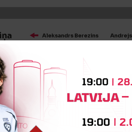
iņa
Aleksandrs Berezins
Andrejs
iņa
Andis Dombrovskis
Ronalds 
:0
Vārtus guva
Ronalds Princs