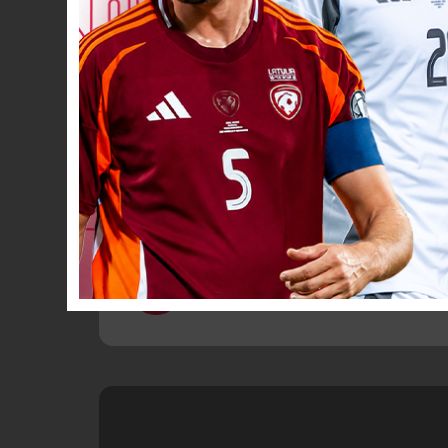
Spēlētāja ma
90
+3’
Spēlētāja ma
90’