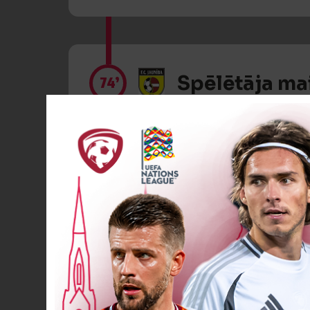
Spēlētāja ma
74’
Spēlētāja ma
81’
VĀĀĀĀRTI! 1
89’