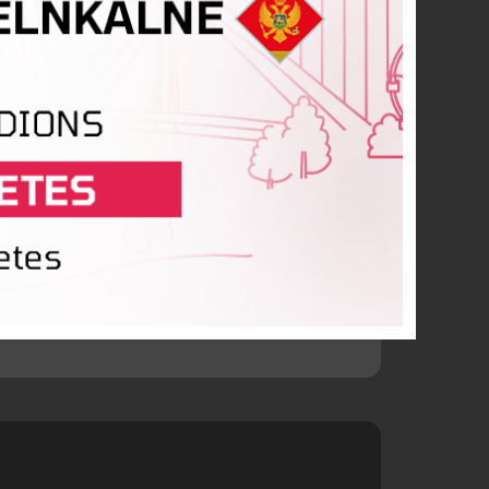
ss
penītis