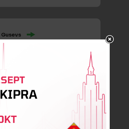
 Gusevs
Princs