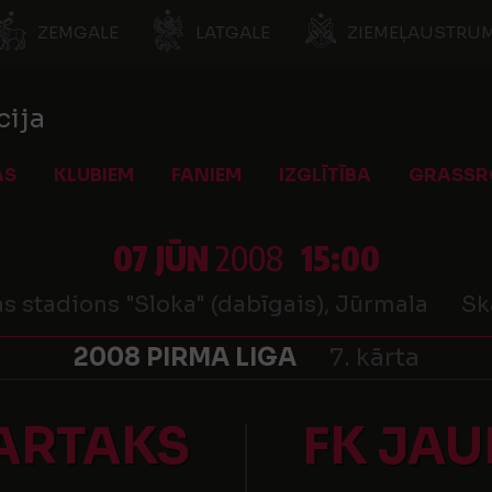
ZEMGALE
LATGALE
ZIEMEĻAUSTRUM
cija
AS
KLUBIEM
FANIEM
IZGLĪTĪBA
GRASSR
07 JŪN
2008
15:00
s stadions "Sloka" (dabīgais), Jūrmala
Sk
2008 PIRMA LIGA
7. kārta
PARTAKS
FK JAU