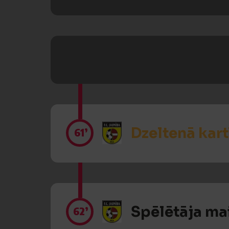
Dzeltenā kart
61’
Spēlētāja ma
62’