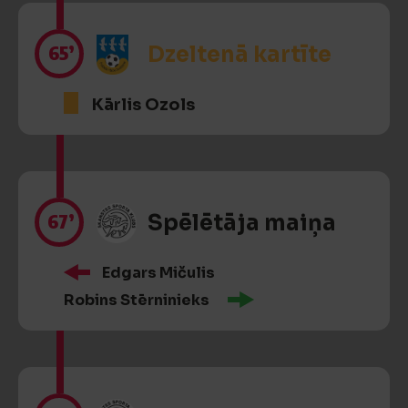
65’
Dzeltenā kartīte
Kārlis Ozols
67’
Spēlētāja maiņa
Edgars Mičulis
Robins Stērninieks