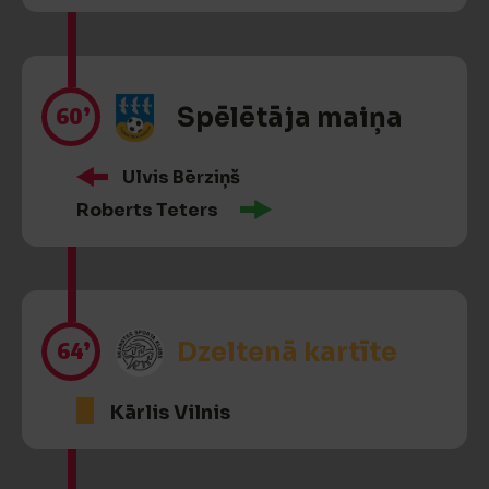
60’
Spēlētāja maiņa
Ulvis Bērziņš
Roberts Teters
64’
Dzeltenā kartīte
Kārlis Vilnis