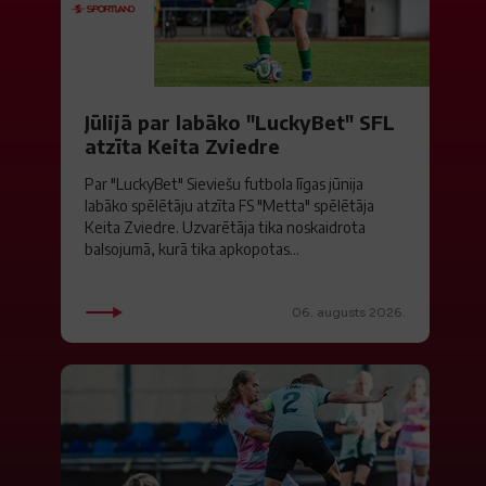
Jūlijā par labāko "LuckyBet" SFL
atzīta Keita Zviedre
Par "LuckyBet" Sieviešu futbola līgas jūnija
labāko spēlētāju atzīta FS "Metta" spēlētāja
Keita Zviedre. Uzvarētāja tika noskaidrota
balsojumā, kurā tika apkopotas...
06. augusts 2026.