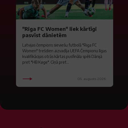
"Riga FC Women" liek kārtīgi
pasvīst dānietēm
Latvijas čempions sieviešu futbolā "Riga FC
Women" trešdien aizvadīja UEFA Čempionu līgas
kvalifikācijas otrās kārtas pusfināla spēli Dānijā
pret "HB Køge". Cīņā pret...
05. augusts 2026.