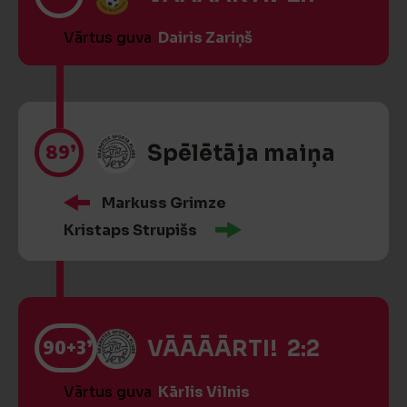
Vārtus guva
Dairis Zariņš
89’
Spēlētāja maiņa
Markuss Grimze
Kristaps Strupišs
90
+3’
VĀĀĀĀRTI! 2:2
Vārtus guva
Kārlis Vilnis