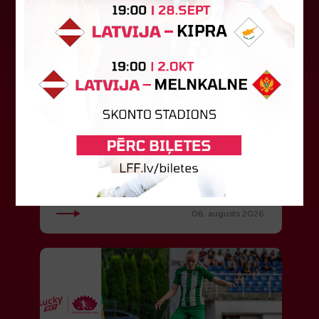
"Riga FC" iegūst handikapu, RFS
būs jāatspēlējas
Ceturtdienas vakarā savas spēles UEFA
Konferences līgas kvalifikācijas trešajā kārtā
aizvadīja divi Latvijas klubi. FC RFS izbraukumā ar
0:2 zaudēja Čehijas "Jablonec"...
06. augusts 2026.