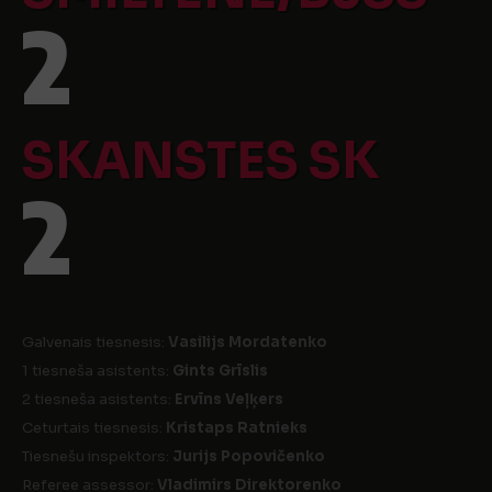
2
SKANSTES SK
2
Galvenais tiesnesis:
Vasilijs Mordatenko
1 tiesneša asistents:
Gints Grīslis
2 tiesneša asistents:
Ervīns Veļķers
Ceturtais tiesnesis:
Kristaps Ratnieks
Tiesnešu inspektors:
Jurijs Popovičenko
Referee assessor:
Vladimirs Direktorenko