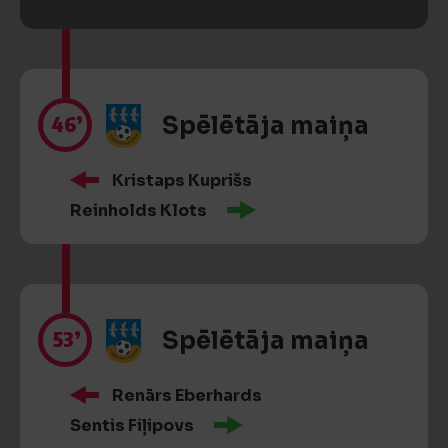
46’
Spēlētāja maiņa
Kristaps Kuprišs
Reinholds Klots
53’
Spēlētāja maiņa
Renārs Eberhards
Sentis Fiļipovs