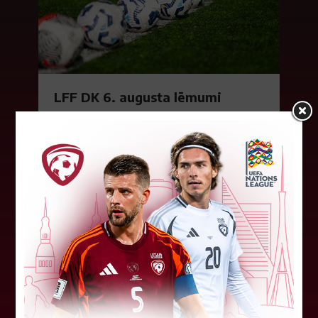
LFF DK 6. augusta lēmumi
LFF Disciplinārlietu komitejas sēdes protokols
Nr. DK 26/-38 Rīgā, 2026. gada 6. augustā.
Piedalās:Komitejas locekļi: Jevgenija
Tverjanoviča-Bore, Raivis Grīnbergs...
07. augusts 2026.