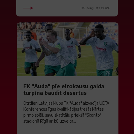
05. augusts 2026.
FK "Auda" pie eirokausu galda
turpina baudīt desertus
Otrdien Latvijas klubs FK "Auda" aizvadīja UEFA
Konferences līgas kvalifikācijas trešās kārtas
pirmo spēli, savu skatītāju priekšā "Skonto"
stadionā Rīgā ar 1:0 uzveica...