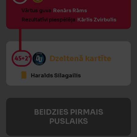
Vārtus guva
Renārs Rāms
Rezultatīvi piespēlēja
Kārlis Zvirbulis
45
+2’
Dzeltenā kartīte
Haralds Silagailis
BEIDZIES PIRMAIS
PUSLAIKS