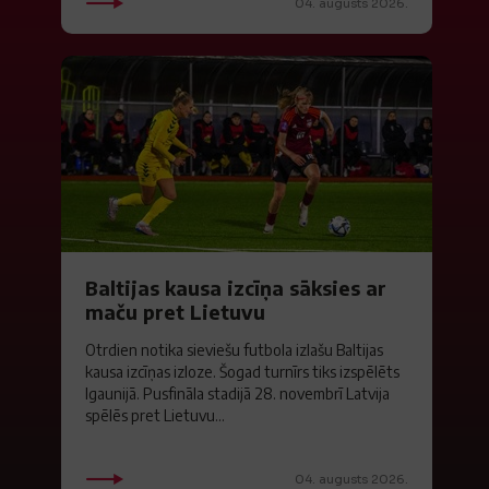
04. augusts 2026.
Baltijas kausa izcīņa sāksies ar
maču pret Lietuvu
Otrdien notika sieviešu futbola izlašu Baltijas
kausa izcīņas izloze. Šogad turnīrs tiks izspēlēts
Igaunijā. Pusfināla stadijā 28. novembrī Latvija
spēlēs pret Lietuvu...
04. augusts 2026.