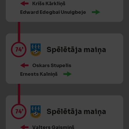
Krišs Kārkliņš
Edward Edegbai Unuigbeje
74’
Spēlētāja maiņa
Oskars Stupelis
Ernests Kalniņš
74’
Spēlētāja maiņa
Valters Gaismiņš