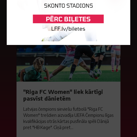
Jaunākās ziņas
"Riga FC Women" liek kārtīgi
pasvīst dānietēm
Latvijas čempions sieviešu futbolā "Riga FC
Women" trešdien aizvadīja UEFA Čempionu līgas
kvalifikācijas otrās kārtas pusfināla spēli Dānijā
pret "HB Køge". Cīņā pret...