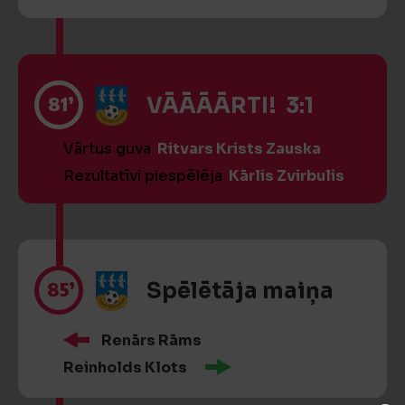
81’
VĀĀĀĀRTI! 3:1
Vārtus guva
Ritvars Krists Zauska
Rezultatīvi piespēlēja
Kārlis Zvirbulis
85’
Spēlētāja maiņa
Renārs Rāms
Reinholds Klots