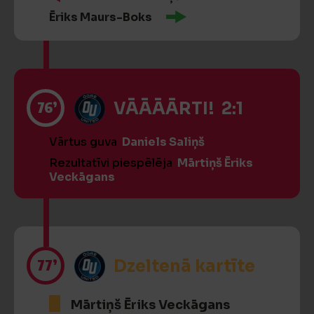
Ēriks Maurs-Boks
76’
VĀĀĀĀRTI! 2:1
Vārtus guva
Daniels Saliņš
Rezultatīvi piespēlēja
Mārtiņš Ēriks
Veckāgans
77’
Dzeltenā kartīte
Mārtiņš Ēriks Veckāgans