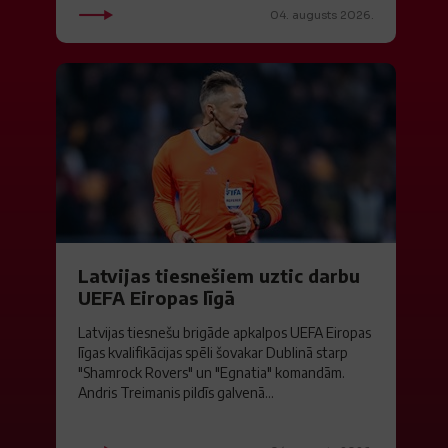
04. augusts 2026.
Latvijas tiesnešiem uztic darbu
UEFA Eiropas līgā
Latvijas tiesnešu brigāde apkalpos UEFA Eiropas
līgas kvalifikācijas spēli šovakar Dublinā starp
"Shamrock Rovers" un "Egnatia" komandām.
Andris Treimanis pildīs galvenā...