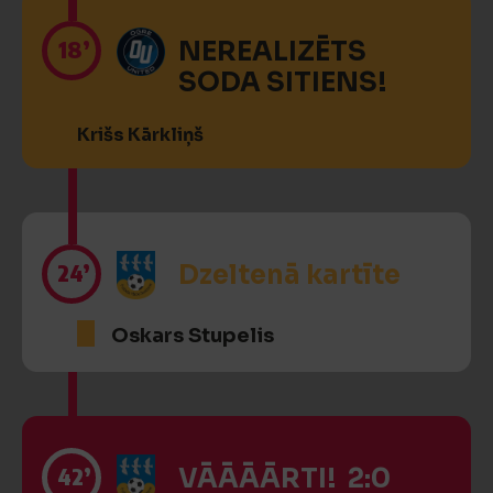
18’
NEREALIZĒTS
SODA SITIENS!
Krišs Kārkliņš
24’
Dzeltenā kartīte
Oskars Stupelis
42’
VĀĀĀĀRTI! 2:0