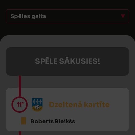
Spēles gaita
SPĒLE SĀKUSIES!
11’
Dzeltenā kartīte
Roberts Bleikšs