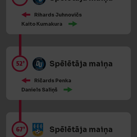
Rihards Juhnovičs
Kaito Kumakura
52’
Spēlētāja maiņa
Ričards Penka
Daniels Saliņš
67’
Spēlētāja maiņa