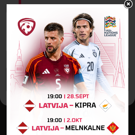
87’
Dzeltenā kartīte
Salvijs Cipruss
SPĒLE BEIGUSIES!