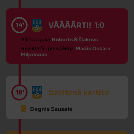
14’
VĀĀĀĀRTI! 1:0
Vārtus guva
Roberts Šišļakovs
Rezultatīvi piespēlēja
Madis Oskars
Miķelsons
18’
Dzeltenā kartīte
Dagnis Sausais