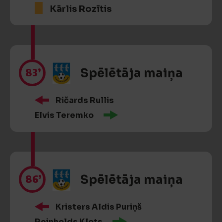
Kārlis Rozītis
83’
Spēlētāja maiņa
Ričards Rullis
Elvis Teremko
86’
Spēlētāja maiņa
Kristers Aldis Puriņš
Reinholds Klots