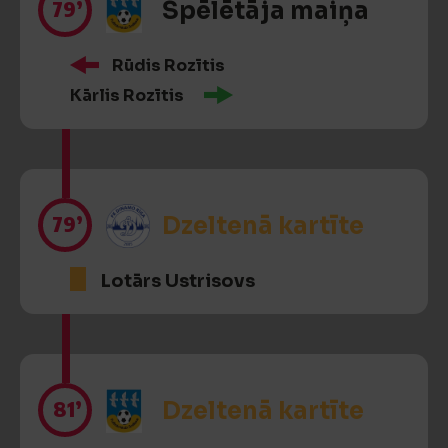
79’
Spēlētāja maiņa
Rūdis Rozītis
Kārlis Rozītis
79’
Dzeltenā kartīte
Lotārs Ustrisovs
81’
Dzeltenā kartīte