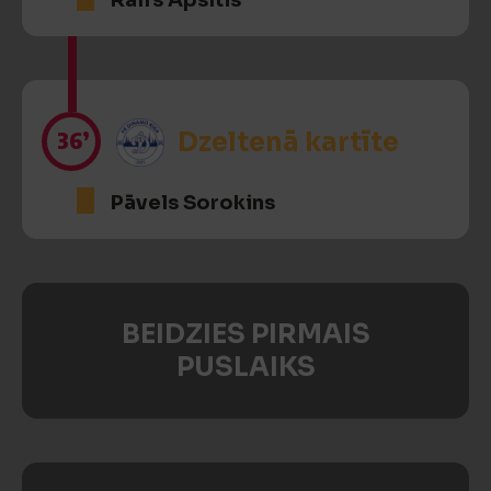
Ralfs Apsītis
36’
Dzeltenā kartīte
Pāvels Sorokins
BEIDZIES PIRMAIS
PUSLAIKS