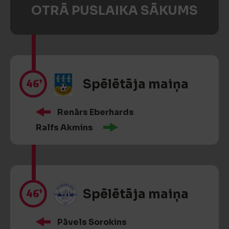
OTRĀ PUSLAIKA SĀKUMS
46’
Spēlētāja maiņa
Renārs Eberhards
Ralfs Akmins
46’
Spēlētāja maiņa
Pāvels Sorokins