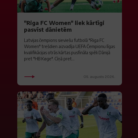
"Riga FC Women" liek kārtīgi
pasvīst dānietēm
Latvijas čempions sieviešu futbolā "Riga FC
Women" trešdien aizvadīja UEFA Čempionu līgas
kvalifikācijas otrās kārtas pusfināla spēli Dānijā
pret "HB Køge". Cīņā pret...
05. augusts 2026.