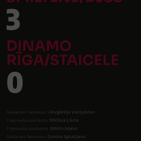
3
DINAMO
RĪGA/STAICELE
0
Galvenais tiesnesis:
Jevgēnijs Vasjukovs
1 tiesneša asistents:
Niklāvs Lācis
2 tiesneša asistents:
Ņikita Ivļevs
Ceturtais tiesnesis:
Deniss Ignatjevs