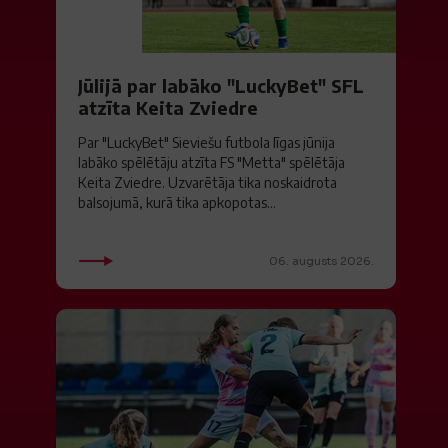
Jūlijā par labāko "LuckyBet" SFL
atzīta Keita Zviedre
Par "LuckyBet" Sieviešu futbola līgas jūnija
labāko spēlētāju atzīta FS "Metta" spēlētāja
Keita Zviedre. Uzvarētāja tika noskaidrota
balsojumā, kurā tika apkopotas...
06. augusts 2026.