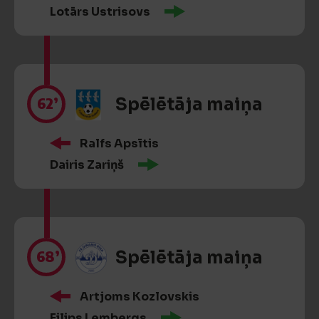
Lotārs Ustrisovs
62’
Spēlētāja maiņa
Ralfs Apsītis
Dairis Zariņš
68’
Spēlētāja maiņa
Artjoms Kozlovskis
Filips Lembergs