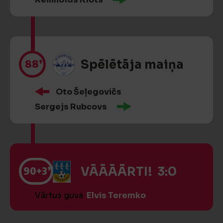
88’
Spēlētāja maiņa
Oto Šeļegovičs
Sergejs Rubcovs
90
+3’
VĀĀĀĀRTI! 3:0
Vārtus guva
Elvis Teremko