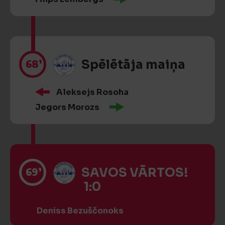
68’
Spēlētāja maiņa
Aleksejs Rosoha
Jegors Morozs
69’
SAVOS VĀRTOS!
1:0
Deniss Bezuščonoks