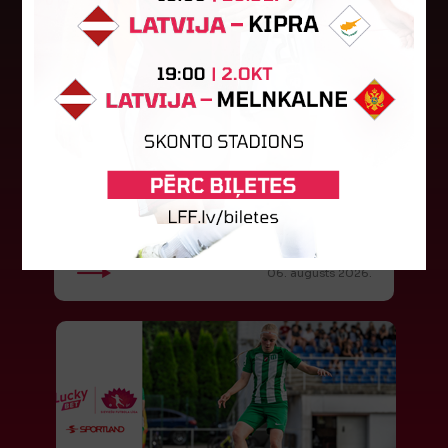
"Riga FC" iegūst handikapu, RFS
būs jāatspēlējas
Ceturtdienas vakarā savas spēles UEFA
Konferences līgas kvalifikācijas trešajā kārtā
aizvadīja divi Latvijas klubi. FC RFS izbraukumā ar
0:2 zaudēja Čehijas "Jablonec"...
06. augusts 2026.