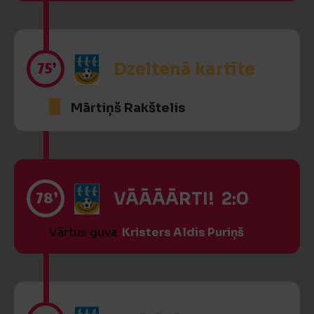
75’
Dzeltenā kartīte
Mārtiņš Rakštelis
78’
VĀĀĀĀRTI! 2:0
Vārtus guva
Kristers Aldis Puriņš