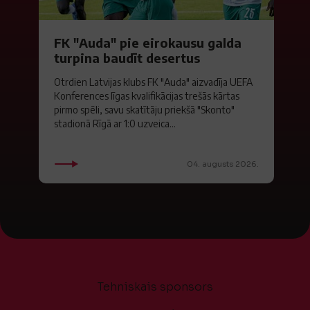
FK "Auda" pie eirokausu galda
turpina baudīt desertus
Otrdien Latvijas klubs FK "Auda" aizvadīja UEFA
Konferences līgas kvalifikācijas trešās kārtas
pirmo spēli, savu skatītāju priekšā "Skonto"
stadionā Rīgā ar 1:0 uzveica...
04. augusts 2026.
Tehniskais sponsors